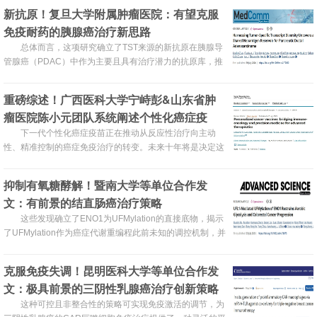
新抗原！复旦大学附属肿瘤医院：有望克服
免疫耐药的胰腺癌治疗新思路
总体而言，这项研究确立了TST来源的新抗原在胰腺导
管腺癌（PDAC）中作为主要且具有治疗潜力的抗原库，推
动了一种基于转录组指导的新抗原发现框架，有望克服低突
变癌症中的免疫耐受问题。
重磅综述！广西医科大学宁峙彭&山东省肿
瘤医院陈小元团队系统阐述个性化癌症疫
苗，开启精准免疫治疗新时代
下一代个性化癌症疫苗正在推动从反应性治疗向主动
性、精准控制的癌症免疫治疗的转变。未来十年将是决定这
些疫苗能否从实验性工具转变为癌症免疫治疗基石的关键时
期。
抑制有氧糖酵解！暨南大学等单位合作发
文：有前景的结直肠癌治疗策略
这些发现确立了ENO1为UFMylation的直接底物，揭示
了UFMylation作为癌症代谢重编程此前未知的调控机制，并
凸显了UFL1-ENO1轴作为结直肠癌治疗的潜在靶点。
克服免疫失调！昆明医科大学等单位合作发
文：极具前景的三阴性乳腺癌治疗创新策略
这种可控且非整合性的策略可实现免疫激活的调节，为