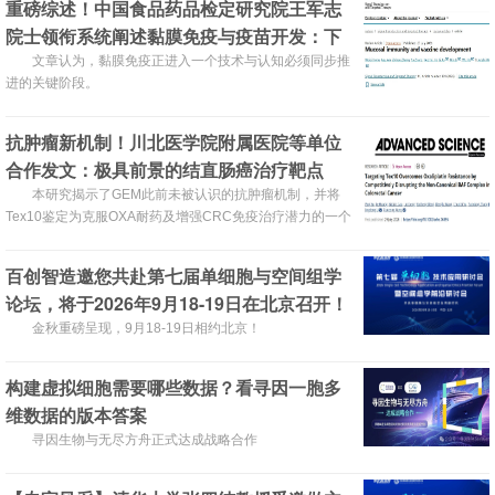
重磅综述！中国食品药品检定研究院王军志
院士领衔系统阐述黏膜免疫与疫苗开发：下
一代疫苗的关键突破口
文章认为，黏膜免疫正进入一个技术与认知必须同步推
进的关键阶段。
抗肿瘤新机制！川北医学院附属医院等单位
合作发文：极具前景的结直肠癌治疗靶点
本研究揭示了GEM此前未被认识的抗肿瘤机制，并将
Tex10鉴定为克服OXA耐药及增强CRC免疫治疗潜力的一个
有前景的治疗靶点。
百创智造邀您共赴第七届单细胞与空间组学
论坛，将于2026年9月18-19日在北京召开！
金秋重磅呈现，9月18-19日相约北京！
构建虚拟细胞需要哪些数据？看寻因一胞多
维数据的版本答案
寻因生物与无尽方舟正式达成战略合作