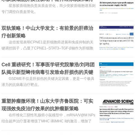
异性血管生成新机制
星形胶质细胞负责灰质血管化，而少突胶质细胞谱系则
专门调控白质血管化。
双轨策略！中山大学发文：有前景的肝癌治
疗创新策略
这些发现表明CPNE1是肝细胞癌进展和免疫抑制的关
键调控因子，凸显了CPNE1–STAT3–TGF-β轴作为肝细胞
癌治疗靶点的潜力。
​Cell 重磅研究！军事医学研究院黎浩/刘玮团
队揭示新型蜱传病毒引发致命肝损伤的关键
机制
GSDME不仅是肝损伤的关键决定因素，更是一个极具
潜力的抗病毒治疗靶点。
重塑肿瘤微环境！山东大学齐鲁医院：可实
现强效免疫治疗效果的抗肿瘤新策略
在纤维化三阴性乳腺癌小鼠模型中，mRNA/V@M NPs
结合超声治疗显著增强了MHC I和MHC II的激活，增加了
CD8 T细胞的浸润并抑制了免疫抑制性肿瘤微环境
（TME），从而触发了强大的全身抗肿瘤免疫。