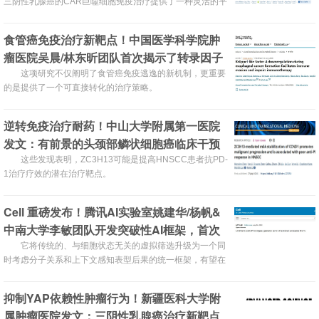
三阴性乳腺癌的CAR巨噬细胞免疫治疗提供了一种灵活的平
台。
食管癌免疫治疗新靶点！中国医学科学院肿
瘤医院吴晨/林东昕团队首次揭示了转录因子
KLF4在食管癌免疫逃逸中的关键作用
这项研究不仅阐明了食管癌免疫逃逸的新机制，更重要
的是提供了一个可直接转化的治疗策略。
逆转免疫治疗耐药！中山大学附属第一医院
发文：有前景的头颈部鳞状细胞癌临床干预
方法
这些发现表明，ZC3H13可能是提高HNSCC患者抗PD-
1治疗疗效的潜在治疗靶点。
Cell 重磅发布！腾讯AI实验室姚建华/杨帆&
中南大学李敏团队开发突破性AI框架，首次
实现基因扰动与化学药物扰动的统一建模
它将传统的、与细胞状态无关的虚拟筛选升级为一个同
时考虑分子关系和上下文感知表型后果的统一框架，有望在
药物发现、机制研究和精准医学中发挥重要作用。
抑制YAP依赖性肿瘤行为！新疆医科大学附
属肿瘤医院发文：三阴性乳腺癌治疗新靶点