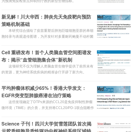
为预测免疫检查点抑制剂疗效的新型生物指标。
新见解！川大华西：肺炎先天免疫靶向预防
策略机制基础
本研究综合描绘了疫苗重塑后肺泡巨噬细胞亚群的单细
胞转录与表观遗传图谱，为开发针对多重耐药鲍曼不动杆菌
的靶向预防性疫苗提供了机制性见解。
Cell 重磅发布！首个人类脑血管空间图谱发
布：揭示“血管细胞集合体”新机制
这项研究不仅为理解人类脑血管生物学提供了前所未有
的资源，更为神经系统疾病的精准诊疗开辟了新方向。
平均肿瘤体积减少65%！香港大学发文：
EGFR突变型肺腺癌潜在治疗策略
这些发现确定了DTPs来源的CCL20是免疫抑制性肿瘤
微环境（TIME）的介质，并支持将CCL20/PD-1联合阻断作
为EGFR突变型肺腺癌的潜在治疗策略。
Science 子刊！四川大学贺雪莲团队首次揭
示胶质细胞异质性驱动中枢神经系统区域特