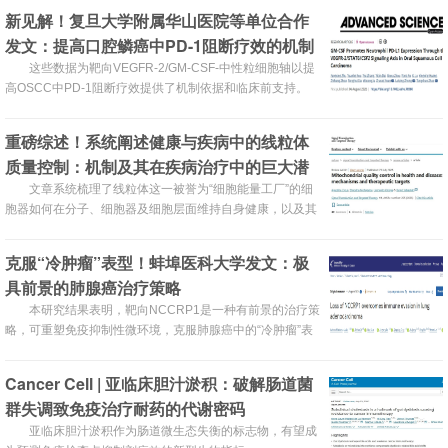
新见解！复旦大学附属华山医院等单位合作
发文：提高口腔鳞癌中PD-1阻断疗效的机制
依据
这些数据为靶向VEGFR-2/GM-CSF-中性粒细胞轴以提
高OSCC中PD-1阻断疗效提供了机制依据和临床前支持。
重磅综述！系统阐述健康与疾病中的线粒体
质量控制：机制及其在疾病治疗中的巨大潜
力
文章系统梳理了线粒体这一被誉为“细胞能量工厂”的细
胞器如何在分子、细胞器及细胞层面维持自身健康，以及其
功能失调如何导致癌症、代谢疾病、心血管疾病、神经退行
性疾病和自身免疫疾病的发生发展。
克服“冷肿瘤”表型！蚌埠医科大学发文：极
具前景的肺腺癌治疗策略
本研究结果表明，靶向NCCRP1是一种有前景的治疗策
略，可重塑免疫抑制性微环境，克服肺腺癌中的“冷肿瘤”表
型。
Cancer Cell | 亚临床胆汁淤积：破解肠道菌
群失调致免疫治疗耐药的代谢密码
亚临床胆汁淤积作为肠道微生态失衡的标志物，有望成