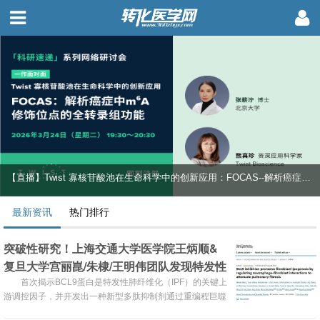
【直播】Twist 寡核苷酸池在生命科学中的创新应用：FOCAS--解析癌症中m6A修饰位点的全转录组功能
最新资讯
热门排行
突破性研究！上海交通大学医学院王炳顺&
复旦大学宫丽崑/朱棣/王明伟团队发现特发性
肺纤维化全新治疗靶点及候选药物
首次揭示BCL9蛋白是特发性肺纤维化（IPF）的关键上
游调控因子，并开发出一种新型多肽抑制剂通过重编程巨噬
细胞-成纤维细胞的交互作用，有效逆转肺纤维化进程。