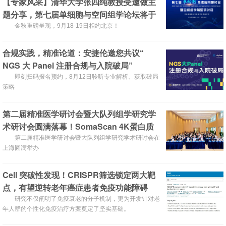
【专家风采】清华大学张四纯教授受邀做主
题分享，第七届单细胞与空间组学论坛将于
2026年9月18-19日在北京召开！
金秋重磅呈现，9月18-19日相约北京！
合规实践，精准论道：安捷伦邀您共议“
NGS 大 Panel 注册合规与入院破局”
即刻扫码报名预约，8月12日聆听专业解析、获取破局
策略
第二届精准医学研讨会暨大队列组学研究学
术研讨会圆满落幕！SomaScan 4K蛋白质
组重磅国内首发！
第二届精准医学研讨会暨大队列组学研究学术研讨会在
上海圆满举办
Cell 突破性发现！CRISPR筛选锁定两大靶
点，有望逆转老年癌症患者免疫功能障碍
研究不仅阐明了免疫衰老的分子机制，更为开发针对老
年人群的个性化免疫治疗方案奠定了坚实基础。