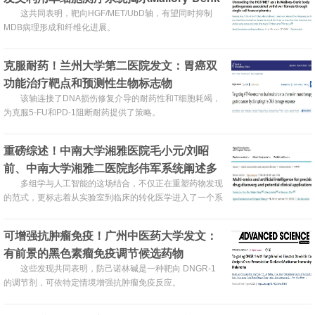
小体形成与肝纤维化进展的核心机制
这共同表明，靶向HGF/MET/UbD轴，有望同时抑制
MDB病理形成和纤维化进展。
克服耐药！兰州大学第二医院发文：胃癌双
功能治疗靶点和预测性生物标志物
该轴连接了DNA损伤修复介导的耐药性和T细胞耗竭，
为克服5-FU和PD-1阻断耐药提供了策略。
重磅综述！中南大学湘雅医院毛小元/刘昭
前、中南大学湘雅二医院彭伟军系统阐述多
组学与人工智能的融合开启药物研发新纪元
多组学与人工智能的这场结合，不仅正在重塑药物发现
的范式，更标志着从实验室到临床的转化医学进入了一个系
统性与精准性并存的新时代。
可增强抗肿瘤免疫！广州中医药大学发文：
有前景的黑色素瘤免疫调节候选药物
这些发现共同表明，防己诺林碱是一种靶向 DNGR-1
的调节剂，可依特定情境增强抗肿瘤免疫反应。