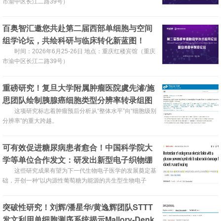
市渝中区长江二路39号）
百奥智汇邀您共赴第二届西部单细胞与空间
组学论坛，共绘科研与临床转化新蓝图！
时间：2026年6月25-26日 地点：重庆红楼宾馆（‌重庆
市渝中区长江二路39号）
重磅研究！复旦大学附属肿瘤医院虞先濬/施
思团队绘制胰腺癌细胞类型分辨率转录组图
谱，为精准治疗开辟新路径
这项研究标志着肿瘤预后分析从“整体水平”向“细胞级别
分辨率”的重大跨越。
可有效促进糖尿病患者愈合！中国科学院大
学等单位合作发文：研发出新型电子织物绷
带
这些研究成果有望为下一代生物电子医学的发展奠定基
础，开创一种“以内源性葡萄糖为能源的共生型生物电子
学”新范式。
突破性研究！刘辉/潘星华/黄逸辉团队STTT
发文利用单细胞测序系统揭示Mallory-Denk