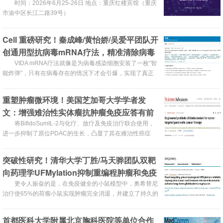
时间：2026年6月25-26日 地点：重庆红楼宾馆（‌重庆
市渝中区长江二路39号）
Cell 重磅研究！秦成峰/黄怡娇/吴爱平团队开
创通用型抗病毒mRNA疗法，精准清除病毒
感染细胞
VIDA mRNA疗法就像是为病毒感染细胞安装了一枚“智
能炸弹”，只有在病毒存在的情况下才会引爆，实现了真正
的精准治疗。
重塑肿瘤微环境！美国芝加哥大学学者发
文：增强难治性实体瘤抗肿瘤免疫应答有前
景的策略
将BifidoSumIL-2与化疗、放疗及免疫治疗联合使用，
进一步抑制了原位PDAC的生长，凸显了其在难治性癌症
（如PDAC）中的治疗潜力。
突破性研究！清华大学丁胜/马天骅团队双靶
向药理学UFMylation抑制重编程肿瘤和免疫
微环境以实现长期胶质母细胞瘤消退
更令人振奋的是，在免疫健全的小鼠模型中，奥希替尼
治疗使65%的荷瘤小鼠实现肿瘤完全消退，并建立了持久的
抗肿瘤免疫记忆，再次遭遇肿瘤攻击时可迅速将其清除。
首都医科大学附属北京胸科医院等单位合作