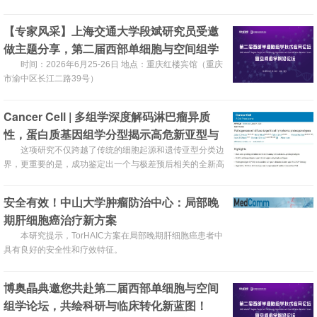
【专家风采】上海交通大学段斌研究员受邀
做主题分享，第二届西部单细胞与空间组学
论坛将于2026年6月25-26日在重庆召开！
时间：2026年6月25-26日 地点：重庆红楼宾馆（‌重庆
市渝中区长江二路39号）
Cancer Cell | 多组学深度解码淋巴瘤异质
性，蛋白质基因组学分型揭示高危新亚型与
治疗新靶点
这项研究不仅跨越了传统的细胞起源和遗传亚型分类边
界，更重要的是，成功鉴定出一个与极差预后相关的全新高
风险亚型——PG4，为这一高度异质性肿瘤的精准诊疗开辟
了新路径。
安全有效！中山大学肿瘤防治中心：局部晚
期肝细胞癌治疗新方案
本研究提示，TorHAIC方案在局部晚期肝细胞癌患者中
具有良好的安全性和疗效特征。
博奥晶典邀您共赴第二届西部单细胞与空间
组学论坛，共绘科研与临床转化新蓝图！