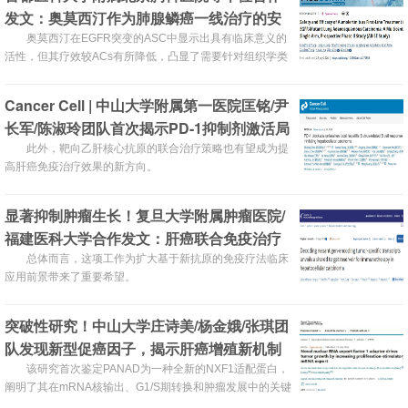
发文：奥莫西汀作为肺腺鳞癌一线治疗的安
全性和有效性
奥莫西汀在EGFR突变的ASC中显示出具有临床意义的
活性，但其疗效较ACs有所降低，凸显了需要针对组织学类
型制定个体化治疗方案的重要性。
Cancer Cell | 中山大学附属第一医院匡铭/尹
长军/陈淑玲团队首次揭示PD-1抑制剂激活局
部乙肝病毒B细胞应答
此外，靶向乙肝核心抗原的联合治疗策略也有望成为提
高肝癌免疫治疗效果的新方向。
显著抑制肿瘤生长！复旦大学附属肿瘤医院/
福建医科大学合作发文：肝癌联合免疫治疗
的潜在靶点
总体而言，这项工作为扩大基于新抗原的免疫疗法临床
应用前景带来了重要希望。
​突破性研究！中山大学庄诗美/杨金娥/张琪团
队发现新型促癌因子，揭示肝癌增殖新机制
该研究首次鉴定PANAD为一种全新的NXF1适配蛋白，
阐明了其在mRNA核输出、G1/S期转换和肿瘤发展中的关键
调控作用。