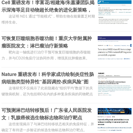
Cell 重磅发布！李富花/相建海/朱嘉濠团队揭
示深海等足目动物超长绝食的进化新策略，
破解极端饥饿生存之谜
这证明 ND1 通过“节能模式”，帮助生物在能量匮乏时期
维持生命。
可恢复巨噬细胞吞噬功能！重庆大学附属肿
瘤医院发文：淋巴瘤治疗新策略
靶向这一轴线进行治疗干预可恢复巨噬细胞的吞噬能
力，并与CD20免疫疗法协同作用，增强其抗肿瘤效果。
​Nature 重磅发布！科学家成功绘制炎症性肠
病细胞类型特异性“基因调控-疾病风险”图
谱，半数以上致病基因被锁定
这项研究不仅揭示了此前隐藏在“组织平均”数据下的关
键致病机制，还为包括IBD在内的多种复杂疾病的药物靶点
发现与精准治疗策略提供了全新的框架。
可预测淋巴结转移预后！广东省人民医院发
文：乳腺癌候选生物标志物和治疗靶点
这些发现揭示了与淋巴结转移状态相关的免疫特征，并
确定了有待进一步验证的候选生物标志物和治疗靶点。