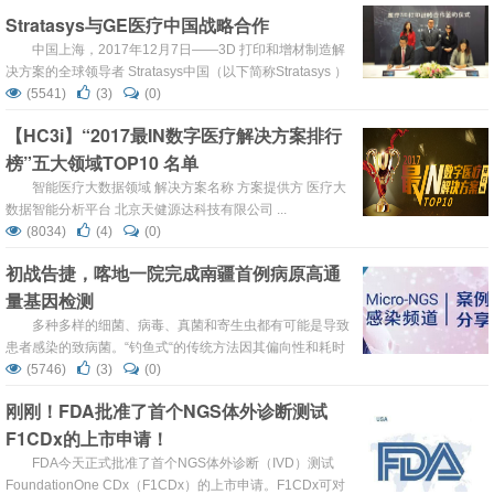
Stratasys与GE医疗中国战略合作
中国上海，2017年12月7日——3D 打印和增材制造解
决方案的全球领导者 Stratasys中国（以下简称Stratasys ）
与通用电气医疗中国（以下简称GE医疗）达成战略合作。
(5541)
(3)
(0)
【HC3i】“2017最IN数字医疗解决方案排行
榜”五大领域TOP10 名单
智能医疗大数据领域 解决方案名称 方案提供方 医疗大
数据智能分析平台 北京天健源达科技有限公司 ...
(8034)
(4)
(0)
初战告捷，喀地一院完成南疆首例病原高通
量基因检测
多种多样的细菌、病毒、真菌和寄生虫都有可能是导致
患者感染的致病菌。“钓鱼式“的传统方法因其偏向性和耗时
性难以满足对疑难危重感染患者的溯因觅源，临床迫切需
(5746)
(3)
(0)
求”撒网式“的病原高通量基因检测技术 (mNGS) 将可疑致病
刚刚！FDA批准了首个NGS体外诊断测试
菌“一网打尽“。 早鉴定，早治疗一直是临床在面对感染疾病
F1CDx的上市申请！
的期许，但疑难危重感染难鉴难查，迫使临床经验性使用抗
生素。而mNGS技术的发展，将叩开精准医学的大门，助力
FDA今天正式批准了首个NGS体外诊断（IVD）测试
临床疑难感染诊断
FoundationOne CDx（F1CDx）的上市申请。F1CDx可对