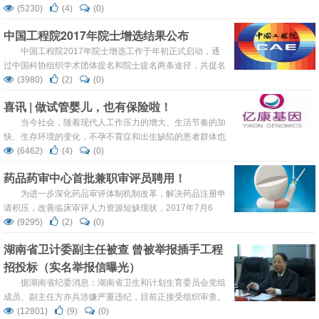
324个基因的遗传变异进行准确检测，覆盖所有类型实体瘤
(5230)
(4)
(0)
基因组中的两个遗传标志。
中国工程院2017年院士增选结果公布
中国工程院2017年院士增选工作于年初正式启动，通
过中国科协组织学术团体提名和院士提名两条途径，共提名
了533名有效候选人。
(3980)
(2)
(0)
喜讯 | 做试管婴儿，也有保险啦！
当今社会，随着现代人工作压力的增大、生活节奏的加
快、生存环境的变化，不孕不育症和出生缺陷的患者群体也
在逐年增加， 许多饱受不孕和先天性遗传疾病困扰的家庭都
(6462)
(4)
(0)
会选择通过做第三代试管婴儿的医学手段代替正常受孕的方
药品药审中心首批兼职审评员聘用！
法，生育健康的宝宝。
为进一步深化药品审评体制机制改革，解决药品注册申
请积压，改善临床审评人力资源短缺现状，2017年7月6
日，药品审评中心在上海复旦大学附属肿瘤医院举行了首批
(9295)
(2)
(0)
临床兼职审评员聘用仪式，聘用罗志国等10人为临床兼职审
湖南省卫计委副主任被查 曾被举报插手工程
评员，药审中心副主任周思源同志、复旦大学附属肿瘤医院
招投标（实名举报信曝光）
副院长吴炅同志出席聘用仪式并讲话。
据湖南省纪委消息：湖南省卫生和计划生育委员会党组
成员、副主任方亦兵涉嫌严重违纪，目前正接受组织审查。
(12801)
(9)
(0)