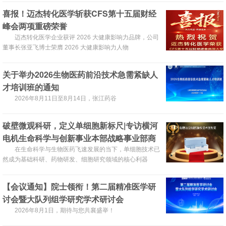
喜报！迈杰转化医学斩获CFS第十五届财经
峰会两项重磅荣誉
迈杰转化医学企业获评 2026 大健康影响力品牌，公司
董事长张亚飞博士荣膺 2026 大健康影响力人物
关于举办2026生物医药前沿技术急需紧缺人
才培训班的通知
2026年8月11日至8月14日，张江药谷
破壁微观科研，定义单细胞新标尺|专访横河
电机生命科学与创新事业本部战略事业部商
务运营总监王海鉴
在生命科学与生物医药飞速发展的当下，单细胞技术已
然成为基础科研、药物研发、细胞研究领域的核心利器
【会议通知】院士领衔！第二届精准医学研
讨会暨大队列组学研究学术研讨会
2026年8月1日，期待与您共襄盛举！