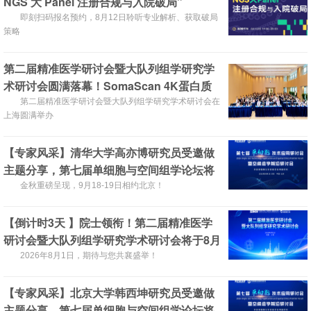
NGS 大 Panel 注册合规与入院破局”
即刻扫码报名预约，8月12日聆听专业解析、获取破局
策略
第二届精准医学研讨会暨大队列组学研究学
术研讨会圆满落幕！SomaScan 4K蛋白质
组重磅国内首发！
第二届精准医学研讨会暨大队列组学研究学术研讨会在
上海圆满举办
【专家风采】清华大学高亦博研究员受邀做
主题分享，第七届单细胞与空间组学论坛将
于2026年9月18-19日在北京召开！
金秋重磅呈现，9月18-19日相约北京！
【倒计时3天 】院士领衔！第二届精准医学
研讨会暨大队列组学研究学术研讨会将于8月
1日上海召开，诚邀您的参与！
2026年8月1日，期待与您共襄盛举！
【专家风采】北京大学韩西坤研究员受邀做
主题分享，第七届单细胞与空间组学论坛将