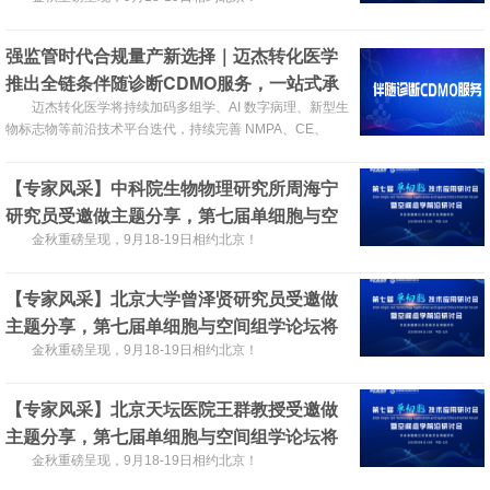
强监管时代合规量产新选择｜迈杰转化医学
推出全链条伴随诊断CDMO服务，一站式承
接Ⅰ/Ⅱ/Ⅲ 类IVD委托研发与生产
迈杰转化医学将持续加码多组学、AI 数字病理、新型生
物标志物等前沿技术平台迭代，持续完善 NMPA、CE、
FDA 全球同步申报配套服务能力。
【专家风采】中科院生物物理研究所周海宁
研究员受邀做主题分享，第七届单细胞与空
间组学论坛将于2026年9月18-19日在北京召
金秋重磅呈现，9月18-19日相约北京！
开！
【专家风采】北京大学曾泽贤研究员受邀做
主题分享，第七届单细胞与空间组学论坛将
于2026年9月18-19日在北京召开！
金秋重磅呈现，9月18-19日相约北京！
【专家风采】北京天坛医院王群教授受邀做
主题分享，第七届单细胞与空间组学论坛将
于2026年9月18-19日在北京召开！
金秋重磅呈现，9月18-19日相约北京！