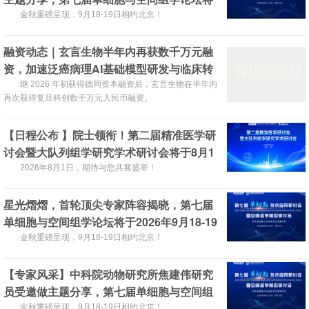
于2026年9月18-19日在北京召开！
金秋重磅呈现，9月18-19日相约北京！
融资动态｜玄言生物半年内再获数千万元融
资，加速泛癌病理AI基础模型研发与临床转
化
继 2026 年初获得德同资本融资后，玄言生物在半年内
再次获得复旦科创数千万元人民币融资。
【日程公布 】院士领衔！第二届精准医学研
讨会暨大队列组学研究学术研讨会将于8月1
日上海召开，诚邀您的参与！
2026年8月1日，期待与您共襄盛举！
星光熠熠，首轮顶尖专家阵容揭晓，第七届
单细胞与空间组学论坛将于2026年9月18-19
日在北京召开！
金秋重磅呈现，9月18-19日相约北京！
【专家风采】中科院动物研究所焦建伟研究
员受邀做主题分享，第七届单细胞与空间组
学论坛将于2026年9月18-19日在北京召开！
金秋重磅呈现，9月18-19日相约北京！