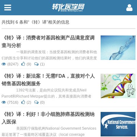
共找到 6 条和“《转》译”相关的信息
《转》译：消费者对基因检测产品满意度调
查与分析
一项新的调查发现：当接受基因检测的消费者和他
们的医生分享和讨论他们的基因检测结果时，他们的满意度
会随着他们的期望值高低发生变化。 正如他们在“现今
(8247)
(9)
(1)
内科医学年鉴”中的报道，来自个人基因组学研究组
《转》译：新法案！无需FDA，直接对个人
（Personal Genomics Study group，PGT）的研究人员调
销售基因检测服务
查了近2000个接受了direct-to-consumer（toC端，DTC）
基因测试的人，这些...
1392号法案，是由州众议院共和党成员Neil
Parrott和Richard Metzgar提出的，其将直接面向消费者
（DTC）的检测定义为一种消费者可以直接下单，并且不需
(7516)
(2)
(0)
要经过专业的治疗健康人士同意的消费方式。 该法案要
《转》译：利好！非小细胞肺癌基因检测纳
求实验室销售的基因检测服务DTC必须有CLIA的认证。实
入医保
验室还必须建议客户与他们的医生或者遗传咨询室就检测结
果进行交流沟通；并告知他们关于健康数据...
美国医疗保险机构National Government Services
最近签署了一项最终区域覆盖决议（local coverage