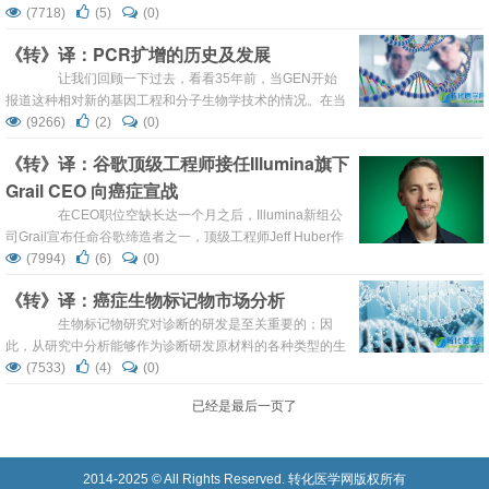
determination,LCD）更大范围地满足晚期非小细胞肺癌患
(7718)
(5)
(0)
者的基因组测序需求。 该机构认为基因组测序能够有
《转》译：PCR扩增的历史及发展
效检测5至50个基因，对于早期确诊为非小细胞肺癌
（NSCLC）而缺乏手术与放疗条件的患者，以及在...
让我们回顾一下过去，看看35年前，当GEN开始
报道这种相对新的基因工程和分子生物学技术的情况。在当
时，GEN是最早知道这种在实验室合成和扩增DNA新方法
(9266)
(2)
(0)
的公司之一。我们在这里，将通过回顾PCR的引人入胜的历
《转》译：谷歌顶级工程师接任Illumina旗下
史，来展望未来其在分子诊断领域的成型和发展方向。
Grail CEO 向癌症宣战
热情似火 生物科学在空间上很少进步的，他们主要依靠
过去的发现来直接或者间接促进我们的了解。在分子生物
在CEO职位空缺长达一个月之后，Illumina新组公
学...
司Grail宣布任命谷歌缔造者之一，顶级工程师Jeff Huber作
为其新任CEO。Huber在就职报告中表示决心与激情将促进
(7994)
(6)
(0)
他引领Grail不断向前。就在一年前，Huber的妻子死于癌
《转》译：癌症生物标记物市场分析
症。 作为谷歌的顶级工程师,Huber在谷歌工作了12
年。在这12年中，Huber将大多数时间用于构建与运营搜
生物标记物研究对诊断的研发是至关重要的；因
索、广告项目以及测...
此，从研究中分析能够作为诊断研发原材料的各种类型的生
物标记物的衍化细节是十分重要。我们试图对正在被用来作
(7533)
(4)
(0)
为未来诊断原材料的类型的各种生物标记物进行定性和定量
已经是最后一页了
的趋势研究。我们一直在进行一个长期的，持续的基因研
究，并从市场分析中获得了以下数据。本报告收集的数据截
止日期是2016年1月。 各种不同类型的癌症生物标记物
的增长比较 ...
2014-2025 © All Rights Reserved. 转化医学网版权所有