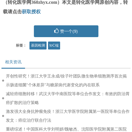
（转化医学网360zhyx.com）本文是转化医学网原创内容，转
载请点击
获取授权
赞一个(
9
)
标签：
基因检测
toC端
相关资讯
开创性研究！浙江大学王永成/徐子叶团队微生物单细胞测序首次揭
示肠道细菌“个体差异”与糖尿病代谢变化的内在联系
减轻癌细胞转移！武汉大学中南医院等单位合作发文：有效的防治胃
癌扩散的治疗策略
激发强大全身抗肿瘤免疫！浙江大学医学院附属第一医院等单位合作
发文：癌症治疗联合疗法
重磅综述！中国医科大学刘明妍/魏敏杰、沈阳医学院附属第二医院