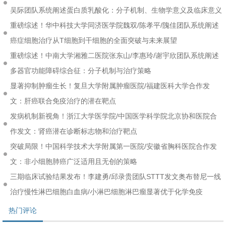
吴际团队系统阐述蛋白质乳酸化：分子机制、生物学意义及临床意义
重磅综述！华中科技大学同济医学院魏双/陈孝平/隗佳团队系统阐述
癌症细胞治疗从T细胞到干细胞的全面突破与未来展望
重磅综述！中南大学湘雅二医院张东山/李惠玲/谢宇欣团队系统阐述
多器官功能障碍综合征：分子机制与治疗策略
显著抑制肿瘤生长！复旦大学附属肿瘤医院/福建医科大学合作发
文：肝癌联合免疫治疗的潜在靶点
发病机制新视角！浙江大学医学院/中国医学科学院北京协和医院合
作发文：肾癌潜在诊断标志物和治疗靶点
突破局限！中国科学技术大学附属第一医院/安徽省胸科医院合作发
文：非小细胞肺癌广泛适用且无创的策略
三期临床试验结果发布！李建勇/邱录贵团队STTT发文奥布替尼一线
治疗慢性淋巴细胞白血病/小淋巴细胞淋巴瘤显著优于化学免疫
热门评论