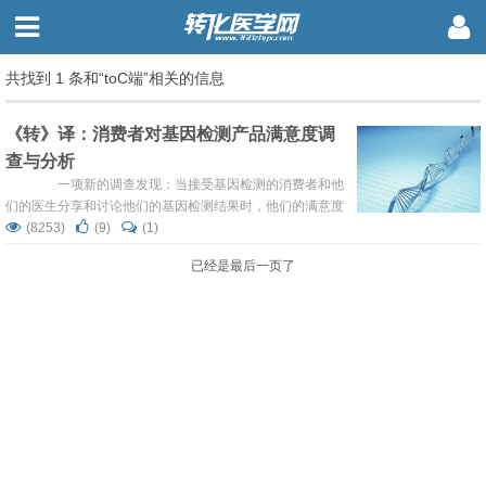
共找到 1 条和“toC端”相关的信息
《转》译：消费者对基因检测产品满意度调
查与分析
一项新的调查发现：当接受基因检测的消费者和他
们的医生分享和讨论他们的基因检测结果时，他们的满意度
会随着他们的期望值高低发生变化。 正如他们在“现今
(8253)
(9)
(1)
内科医学年鉴”中的报道，来自个人基因组学研究组
已经是最后一页了
（Personal Genomics Study group，PGT）的研究人员调
查了近2000个接受了direct-to-consumer（toC端，DTC）
基因测试的人，这些...