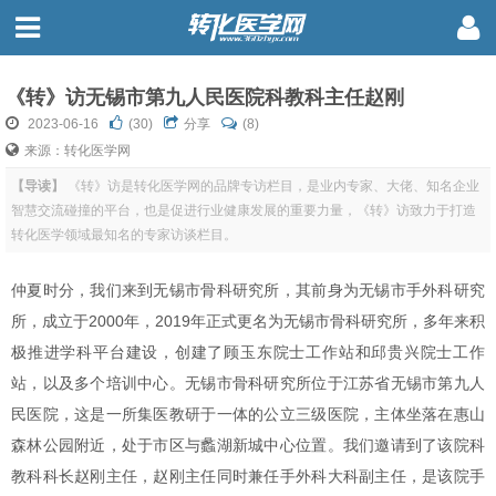
《转》访无锡市第九人民医院科教科主任赵刚
2023-06-16
(
30
)
分享
(8)
来源：转化医学网
【导读】
《转》访是转化医学网的品牌专访栏目，是业内专家、大佬、知名企业
智慧交流碰撞的平台，也是促进行业健康发展的重要力量，《转》访致力于打造
转化医学领域最知名的专家访谈栏目。
仲夏时分，我们来到无锡市骨科研究所，其前身为无锡市手外科研究
所，成立于2000年，2019年正式更名为无锡市骨科研究所，多年来积
极推进学科平台建设，创建了顾玉东院士工作站和邱贵兴院士工作
站，以及多个培训中心。无锡市骨科研究所位于江苏省无锡市第九人
民医院，这是一所集医教研于一体的公立三级医院，主体坐落在惠山
森林公园附近，处于市区与蠡湖新城中心位置。我们邀请到了该院科
教科科长赵刚主任，赵刚主任同时兼任手外科大科副主任，是该院手