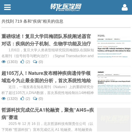
共找到 719 条和“疾病”相关的信息
重磅综述！复旦大学田梅团队系统阐述器官
对话：疾病的分子机制、生物学功能及治疗
干预
1月6日，复旦大学人类表型组研究院田梅团队在国际知
名期刊《信号转导与靶向治疗》（Signal Transduction and
Targeted Therapy，IF=52.7）发表了一篇题为《器官对
(1303)
(2)
(0)
话：疾病的分子机制、生物学功能及治疗干预》重磅综述：
超105万人！Nature发布精神疾病遗传学领
系统性地整合了器官互作研究领域的前沿成果，首次以“网
域迄今为止最全面的分析，首次系统性地绘
络生物学”的视角，全景式地描绘了人体内复杂的器官间通
信网络，并为未来精准医疗提供了全新方向...
制出14种精神疾病的遗传共享图谱
近日，一项发表在知名期刊《Nature》上的重磅研究分
析了超过105万人DNA数据，首次系统性地绘制出14种精神
疾病的遗传共享图谱，识别出五大跨疾病遗传因素，是精神
(1320)
(2)
(0)
疾病遗传学领域迄今为止最全面的分析。研究人员通过全基
哲源科技完成亿元A1轮融资，聚焦“AI4S+疾
因组关联研究（GWAS）汇总数据，识别出五个潜在的基因
病”赛道
组因素，这些因素解释了个体疾病的大部分遗传变异。精神
疾病在基因组水平上存在广泛的遗传重叠，而这一研究通过
2025 年 12 月 16 日，北京哲源科技有限责任公司（以
多方法交叉验证，系统...
下简称 “哲源科技”）宣布完成亿元 A1 轮融资。本轮融资由