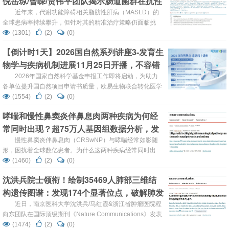
倪岳琼/曾嵘/贾伟平团队揭示肠道菌群在抗性
高出15%-40%。研究人员首次发现CDCP1...
淀粉干预相关肝病疗效异质性中的核心作用
近年来，代谢功能障碍相关脂肪性肝病（MASLD）的
全球患病率持续攀升，但针对其的精准治疗策略仍面临挑
战。抗性淀粉（RS）作为益生元的一种，在改善MASLD中
(1301)
(2)
(0)
显示出潜力，但其疗效存在显著个体差异。 近日，上海交通
【倒计时1天】2026国自然系列讲座3-发育生
大学医学院附属第六人民医院李华婷教授、上海交通大学数
物学与疾病机制进展11月25日开播，不容错
学科学学院/人工智能学院陈洛南教授、上海交通大学医学院
附属第六人民医院倪岳琼教授、上海科技大学曾嵘教授和上
过！
2026年国家自然科学基金申报工作即将启动，为助力
海交通大学医学...
各单位提升国自然项目申请书质量，欧易生物联合转化医学
网特别推出"2026 国自然热点-系列线上直播讲座"，现面向
(1554)
(2)
(0)
全国科研单位及科室开放预约。 第三场 本场直播以《国自
哮喘和慢性鼻窦炎伴鼻息肉两种疾病为何经
然热点领域-发育生物学与疾病机制进展》为主题，特邀复
常同时出现？超75万人基因组数据分析，发
旦大学附属肿瘤医院王旭研究员、复旦大学附属中山医院孙
云帆教授和昆明理工大学杨耐雪副教...
现71个共享基因位点
慢性鼻窦炎伴鼻息肉（CRSwNP）与哮喘经常如影随
形，困扰着全球数亿患者。为什么这两种疾病经常同时出
现？近日，研究团队在《Nature Communications》上发表
(1460)
(2)
(0)
一项重磅研究：通过对超过75万人的基因组数据分析，发现
沈洪兵院士领衔！绘制35469人肺部三维结
了131个与这些疾病相关的基因组位点，其中71个位点对哮
构遗传图谱：发现174个显著位点，破解肺发
喘和慢性鼻窦炎伴鼻息肉有共同影响。这些发现揭示了两种
疾病共享的遗传基础，为精准治疗提供了新方向。 ...
育与疾病的基因密码
近日，南京医科大学沈洪兵/马红霞&浙江省肿瘤医院程
向东团队在国际顶级期刊《Nature Communications》发表
一项突破性研究。该研究通过对35469名中国汉族人群的低
(1474)
(2)
(0)