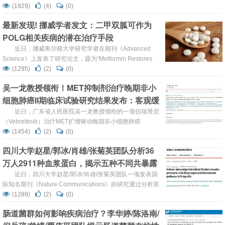
国科投资领投，泽源基金、睿智医药跟投。 哲源科技本轮资
(1929)
(4)
(0)
金将主要用于核心药物管线的持续推进，高价值创新 IP 的
最新发现! 挪威学者发文：二甲双胍可作为
全球专利布局，以及计算医学平台的升级，助力公司持续释
POLG相关疾病的潜在治疗手段
放 “药物IP创新工厂”的能力，推动生物医药产业的研发范式
变革。 在复杂疾...
近日，挪威卑尔根大学研究学者在期刊《Advanced
Science》上发表了研究论文，题为“Metformin Restores
Mitochondrial Function and Neurogenesis in POLG
(1295)
(2)
(0)
Patient-Derived Brain Organoids”，本研究中，研究人员利
吴一龙教授领衔！MET抑制剂治疗晚期非小
用源自患者的诱导多能干细胞（iPSC）构建的皮质类器官
细胞肺癌II期临床试验研究结果发布：客观缓
被用于模拟 POLG 相关...
解率为48.8%，疾病控制率为77.9%
近日，广东省人民医院吴一龙教授领衔的一项伯瑞替尼
（Vebreltinib）治疗MET扩增驱动晚期非小细胞肺癌
（NSCLC）的KUNPENG II期临床试验研究结果发表于国际
(1454)
(2)
(0)
知名期刊《The Lancet Oncology》（柳叶刀肿瘤学）。这
四川大学赵星/郭冰/肖雄/张菊英团队分析36
项多中心临床研究显示：伯瑞替尼在MET扩增晚期NSCLC
万人2911种血浆蛋白，揭示五种不同共暴露
患者中表现出显著抗肿瘤活性和可控的安全性。在86例患者
中，客观缓解率达到48.8%，中位缓解持续...
模式影响心血管代谢疾病的机制
近日，四川大学赵星/郭冰/肖雄/张菊英团队一项发表国
际知名期刊《Nature Communications》的研究通过分析英
国生物样本库中超36万人的多维度数据，识别出五种不同的
(1289)
(2)
(0)
共暴露模式，并揭示它们通过特定血浆蛋白质影响心血管代
肠道菌群如何影响疾病治疗？李华婷/陈洛南/
谢疾病的机制。 其中，“社会剥夺”模式对健康的危害最大
——处于这种环境中的人患心血管代谢疾病的风险比参照组