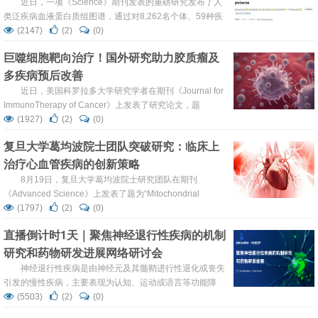
健康与疾病分子动态规律​
近日，一项《Science》期刊发表的重磅研究发布了人
类泛疾病血液蛋白质组图谱，通过对8,262名个体、59种疾
病及多达5,416种蛋白质进行系统分析，揭示了血液蛋白质
(2147)
(2)
(0)
组在健康与疾病状态下的动态变化规律。该研究由瑞典皇家
巨噬细胞靶向治疗！国外研究助力胶质瘤及
理工学院领衔的国际团队完成，为疾病早期诊断、患者分层
多疾病预后改善
及精准治疗提供了前所未有的分子维度资源。 健康个体的纵
向蛋白质组图谱 研究背景与...
近日，美国科罗拉多大学研究学者在期刊《Journal for
ImmunoTherapy of Cancer》上发表了研究论文，题
为“Differential phagocytosis induces diverse macrophage
(1927)
(2)
(0)
activation states in malignant gliomas”，这项研究强调，巨
复旦大学葛均波院士团队突破研究：临床上
噬细胞的命运与它们吞噬物质的分子特性密切相关。吞噬作
治疗心血管疾病的创新策略
用并非...
8月19日，复旦大学葛均波院士研究团队在期刊
《Advanced Science》上发表了题为“Mitochondrial
Transplantation Augments the Reparative Capacity of
(1797)
(2)
(0)
Macrophages Following Myocardial Injury”的研究论文，本
直播倒计时1天｜聚焦神经退行性疾病的机制
研究中，研究人员提出了一种新的线粒体增强策略，即向巨
研究和药物研发进展网络研讨会
噬细胞中引入健康的外源...
神经退行性疾病是由神经元及其髓鞘进行性退化或丧失
引发的慢性疾病，主要表现为认知、运动或语言等功能障
碍。病程随时间推移恶化，且具有不可逆性，随着全球人口
(5503)
(2)
(0)
老龄化加剧，阿尔茨海默病、帕金森病等疾病患者数量显著