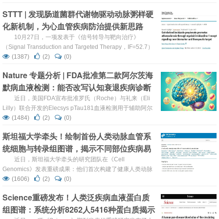
剂量CT影像进行深度解析，首次完成肺部影像表型的全基
STTT | 发现肠道菌群代谢物驱动动脉粥样硬
因组关联研究（GWAS），揭示了影响肺部三维结构的174
化新机制​，为心血管疾病防治提供新思路
个遗传位点——其中36个调控肺组织密度，138个影响肺叶
形态。这些发现不仅阐明了胎儿期肺发育基因对成人肺结
10月27日，一项发表于《信号转导与靶向治疗》
构...
（Signal Transduction and Targeted Therapy，IF=52.7）
的创新研究揭示：肠道微生物产生的咪唑丙酸（ImP）不仅
(1387)
(2)
(0)
是动脉粥样硬化的潜在驱动因素，还可作为早期诊断标志物
Nature 专题分析 | FDA批准第二款阿尔茨海
和治疗靶点。该研究首次系统阐明了ImP通过免疫-代谢轴促
默病血液检测：能否改写认知衰退疾病诊断
进动脉粥样硬化的分子机制，并验证了靶向抑制剂的临床转
化潜力，为心血管疾病防治提供了新思...
格局？
近日，美国FDA宣布批准罗氏（Roche）与礼来（Eli
Lilly）联合开发的Elecsys pTau181血液检测用于辅助阿尔
茨海默病（AD）诊断。这是继今年5月FDA批准Lumipulse
(1484)
(2)
(0)
测试后，第二款AD血液生物标志物检测产品——标志着该
斯坦福大学牵头！绘制首份人类动脉血管系
领域从实验室研究向临床普及又迈出关键一步。但这些检测
统细胞与转录组图谱，揭示不同部位疾病易
究竟有多准确？能否改变当前AD诊断依赖脑脊液或PET扫
描的格局？Nature杂志进行了专题分析，...
感性的分子机制
近日，斯坦福大学牵头的研究团队在《Cell
Genomics》发表重磅成果：他们首次构建了健康人类动脉
多节段的细胞与转录组图谱，通过单细胞测序结合空间转录
(1606)
(2)
(0)
组技术，解析了不同动脉段（如冠状动脉、升主动脉、颈动
Science重磅发布！人类泛疾病血液蛋白质
脉）的细胞组成、胚胎起源印记及疾病相关基因表达差异，
组图谱：系统分析8262人5416种蛋白质揭示
为理解“为何同一根动脉的不同部位易患不同疾病”这一困扰
医学界多年的问题提供了关键线索。 图形摘要 ...