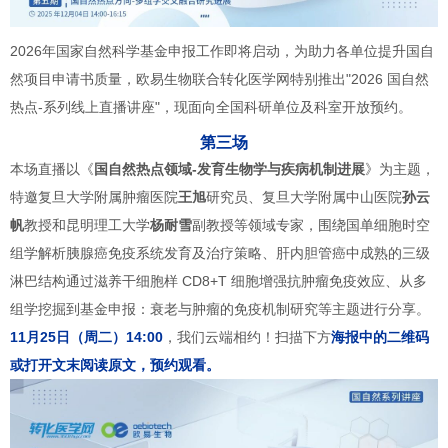
2026年国家自然科学基金申报工作即将启动，为助力各单位提升国自
然项目申请书质量，欧易生物联合转化医学网特别推出"2026 国自然
热点-系列线上直播讲座"，现面向全国科研单位及科室开放预约。
第三场
本场直播以《
国自然热点领域-发育生物学与疾病机制进展
》为主题，
特邀复旦大学附属肿瘤医院
王旭
研究员、复旦大学附属中山医院
孙云
帆
教授和昆明理工大学
杨耐雪
副教授等领域专家，围绕国单细胞时空
组学解析胰腺癌免疫系统发育及治疗策略、肝内胆管癌中成熟的三级
淋巴结构通过滋养干细胞样 CD8+T 细胞增强抗肿瘤免疫效应、从多
组学挖掘到基金申报：衰老与肿瘤的免疫机制研究等主题进行分享。
11月25日（周二）14:00
，我们云端相约！扫描下方
海报中的二维码
或打开文末阅读原文，预约观看。