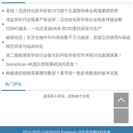
喜报！迈杰转化医学斩获CFS第十五届财经峰会两项重磅荣誉
强监管时代合规量产新选择｜迈杰转化医学推出全链条伴随诊断
CDMO服务，一站式承接Ⅰ/Ⅱ/Ⅲ 类IVD委托研发与生产
融资动态｜玄言生物半年内再获数千万元融资，加速泛癌病理AI基础
模型研发与临床转化
第二届精准医学研讨会暨大队列组学研究学术研讨会圆满落幕！
SomaScan 4K蛋白质组重磅国内首发！
构建虚拟细胞需要哪些数据？看寻因一胞多维数据的版本答案
热门评论
还没有人评论，赶快抢个沙发
2014-2025 © All Rights Reserved. 转化医学网版权所有