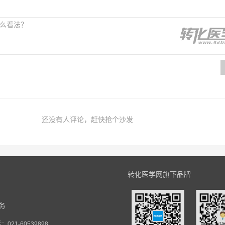
还没有人评论，赶快抢个沙发
转化医学网旗下品牌
务
话：
021-60539898