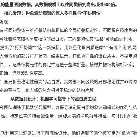
域的能量图谱数据，其数据规模比以往同类研究高出超过500倍。
核心发现：构象波动图谱的惊人多样性与“不协同性”
发现：
有相同的整体三维折叠结构和相似的全局折叠稳定性，不同蛋白质序列的
意味着静态结构高度相似的蛋白质，其内部的动态“性格”可能截然不同。
提出了“打开协同性”这一新指标，用以量化蛋白质是像“全有或全无”的
大量低能的部分打开状态。结果显示，在低协同性的蛋白质中，不稳定的
件上，这些结构元件的稳定性远低于整体折叠。核磁共振结构解析证实，
正确，但其波动性更高。
：
全局折叠稳定性最高的蛋白质，其内部不同区域的局部稳定性并非均匀
定的蛋白质，其内部仍包含相对不稳定的结构片段。
从数据到设计：机器学习指导下的蛋白质工程
究团队训练了机器学习模型，以探寻决定蛋白质构象波动模式的序列与结
性、特定位置的脯氨酸含量、螺旋末端的净电荷等特征，与“打开协同性
功利用这些洞见进行了前瞻性设计。他们选取了两个被鉴定为“低协同性