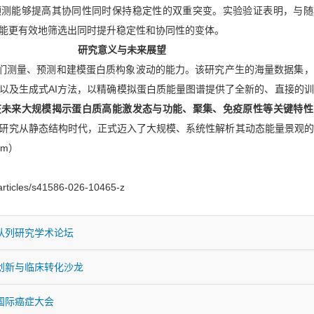
预测能够提高其协同性同时保持稳定性的双重突变。实验验证表明，与随
能更有效地筛选出同时提升稳定性和协同性的变体。
研究意义与未来展望
变我们测量、预测和建模蛋白质构象波动的能力。该研究产生的海量数据集
以及生成式AI方法，以精确模拟蛋白质能量图谱提供了全新的、直接的
在未来大规模揭示蛋白质高能激发态与功能、聚集、免疫原性等关键特性
研究从静态结构时代，正式迈入了大规模、系统性解析其动态能量景观的
om）
articles/s41586-026-10465-z
队列研究学术论坛
创新与临床转化沙龙
国际癌症大会