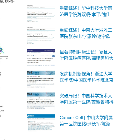
能预测、
述蛋白质乳酸化：分子机
重磅综述！华中科技大学同
制、生物学意义及临床意义
济医学院魏双/陈孝平/隗佳
团队系统阐述癌症细胞治疗
从T细胞到干细胞的全面突
重磅综述！中南大学湘雅二
破与未来展望
医院张东山/李惠玲/谢宇欣
团队系统阐述多器官功能障
碍综合征：分子机制与治疗
显著抑制肿瘤生长！复旦大
策略
学附属肿瘤医院/福建医科大
学合作发文：肝癌联合免疫
治疗的潜在靶点
发病机制新视角！浙江大学
医学院/中国医学科学院北京
协和医院合作发文：肾癌潜
在诊断标志物和治疗靶点
突破局限！中国科学技术大
学附属第一医院/安徽省胸科
医院合作发文：非小细胞肺
癌广泛适用且无创的策略
Cancer Cell | 中山大学附属
第一医院匡铭/尹长军/陈淑
玲团队首次揭示PD-1抑制剂
激活局部乙肝病毒B细胞应