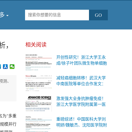
多
析，
相关阅读
开创性研究！浙江大学王永
成/徐子叶团队微生物单细胞
测序首次揭示肠道细菌“个体
差异”与糖尿病代谢变化的内
减轻癌细胞转移！武汉大学
在联系
预测、
中南医院等单位合作发文：
有效的防治胃癌扩散的治疗
策略
激发强大全身抗肿瘤免疫！
浙江大学医学院附属第一医
院等单位合作发文：癌症治
名为“多重
疗联合疗法
重磅综述！中国医科大学刘
大规模并行
明妍/魏敏杰、沈阳医学院附
属第二医院吴际团队系统阐