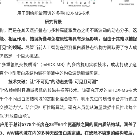
用于测绘能量图谱的多重HDX-MS技术
研究背景
构，而是在其天然折叠态与多种高能激发态之间不断波动的动态分子。
这
能、相互作用、错误折叠与免疫原性等具有深远影响，但由于其难以捕捉
可见”的领域。
尽管当前人工智能在预测蛋白质静态结构方面取得了惊人成
仍然是一个巨大挑战。
“多重氢氘交换质谱”（mHDX-MS）的多路复用实验技术，成功打破了
百个小型蛋白质结构域在溶液中的构象波动能量图谱。
技术突破：让“不可见”的动态变得“可见且可测”
学依赖耗时且通量极低的核磁共振等技术。该研究开发的mHDX-MS技
千个不同蛋白质结构域的定制化混合物库，利用先进的质谱平台并行追踪
交换动力学。结合贝叶斯推断算法，研究人员能从海量数据中反推出每个
似“开放自由能”。
应用于总计5778个长度在28至64个氨基酸之间的蛋白质结构域，涵盖
SH3、WW结构域在内的多种天然蛋白质家族。在滤除不稳定的结构域后