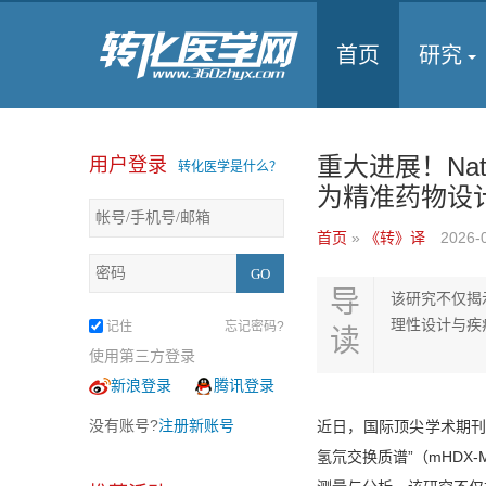
首页
研究
重大进展！Na
用户登录
转化医学是什么？
为精准药物设
首页
»
《转》译
2026-
导
该研究不仅揭
理性设计与疾
记住
忘记密码?
读
使用第三方登录
新浪登录
腾讯登录
没有账号?
注册新账号
近日，国际顶尖学术期刊
氢氘交换质谱”（mHD