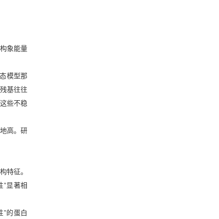
构象能量
两态模型那
残基往往
这些不稳
地高。研
构特征。
”显著相
”的蛋白