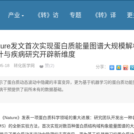
产业
《转》访
专题
《转》译
更
ture发文首次实现蛋白质能量图谱大规模解
计与疾病研究开辟新维度
05-18
转化医学网
赞(
2
)
分享：
示了蛋白质动态波动中隐藏的丰富变异，更为基于机器学习的蛋白质功能
病干预提供了前所未有的数据基础。
《Nature》发表一项蛋白质科学领域的重大进展：研究团队开发出一种
X-MS）的全新实验方法，首次实现对数百种蛋白质结构域构象能量图谱的