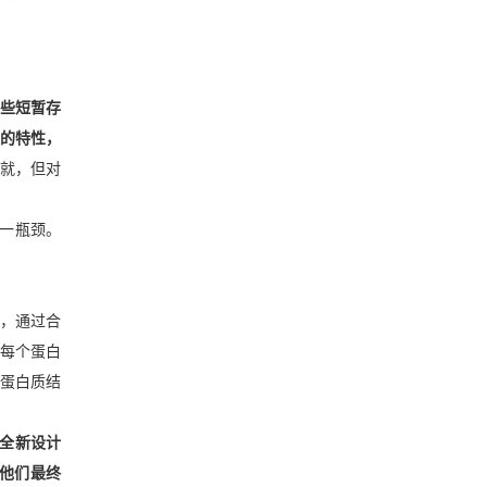
答
些短暂存
的特性，
就，但对
这一瓶颈。
术，通过合
每个蛋白
蛋白质结
了全新设计
，他们最终