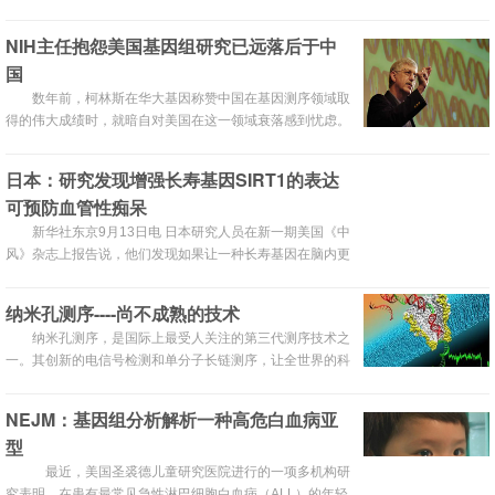
体，）、其次是爱德华综合征（三条18号染色体，
Edward）、再次是Pataux综合征（三条13号染色体）。
NIH主任抱怨美国基因组研究已远落后于中
国
数年前，柯林斯在华大基因称赞中国在基因测序领域取
得的伟大成绩时，就暗自对美国在这一领域衰落感到忧虑。
9月10日在一次众议院会上他大吐苦水，希望美国政府给予
更多的资助从而来“赶超”中国。
日本：研究发现增强长寿基因SIRT1的表达
可预防血管性痴呆
新华社东京9月13日电 日本研究人员在新一期美国《中
风》杂志上报告说，他们发现如果让一种长寿基因在脑内更
加积极地发挥作用，就可预防脑梗塞引发的血管性痴呆。
纳米孔测序----尚不成熟的技术
纳米孔测序，是国际上最受人关注的第三代测序技术之
一。其创新的电信号检测和单分子长链测序，让全世界的科
研工作者翘首以待。做为纳米孔技术的领跑者，英国牛津纳
米孔公司今年在全球选择了几家著名的实验室，测试他们的
NEJM：基因组分析解析一种高危白血病亚
样机。我的两个朋友，一个在美国新墨西哥大学，一个在
型
University of Queenland，分别测试了牛津纳米孔ONT。结
论是：纳米孔测序尚不成熟。
最近，美国圣裘德儿童研究医院进行的一项多机构研
究表明，在患有最常见急性淋巴细胞白血病（ALL）的年轻