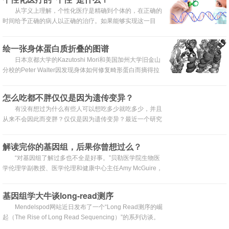
且也更易于在实验室操作。
从字义上理解，个性化医疗是精确到个体的，在正确的
时间给予正确的病人以正确的治疗。如果能够实现这一目
标，无疑是一种非常高质量的医疗服务，肯定会非常有效地
提高民众的健康和寿命。
绘一张身体蛋白质折叠的图谱
日本京都大学的Kazutoshi Mori和美国加州大学旧金山
分校的Peter Walter因发现身体如何修复畸形蛋白而摘得拉
斯克基础医学研究奖桂冠
怎么吃都不胖仅仅是因为遗传变异？
有没有想过为什么有些人可以想吃多少就吃多少，并且
从来不会因此而变胖？仅仅是因为遗传变异？最近一个研究
小组指出了另一个重要的因素。相关研究结果发表在最近的
《Journal of Biological Chemistry》杂志。
解读完你的基因组，后果你曾想过么？
“对基因组了解过多也不全是好事。”贝勒医学院生物医
学伦理学副教授、医学伦理和健康中心主任Amy McGuire，
在今年旧金山举办的TEDMED机构年度大会上说，“尤其是
对自己基因组信息的了解。”
基因组学大牛谈long-read测序
Mendelspod网站近日发布了一个“Long Read测序的崛
起（The Rise of Long Read Sequencing）”的系列访谈。
主持人Theral Timpson就long-read测序采访了基因组学领