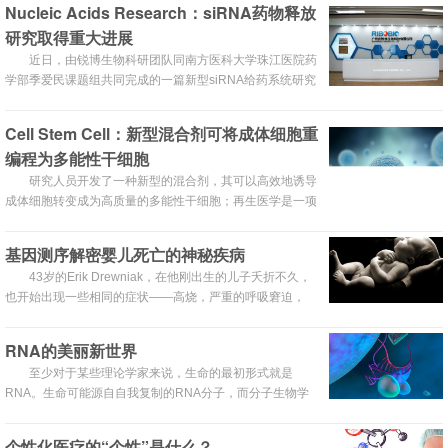
Nucleic Acids Research：siRNA药物释放
研究取得重大进展
近日，由锐博生物科研团队同南方医科大学珠江医院药
学部季爱民课题组共同完成的一篇新型siRNA给药系统研究
论文，被国际权威核酸研究杂志Nucleic Acids Research
接受，目前该论文的网络版已经在线发表。
Cell Stem Cell：新型混合剂可将成体细胞重
编程为多能性干细胞
研究人员开发了一种新型的混合剂，其可以高效地诱导
成体细胞转变成为高质量的多能性干细胞；再生医学是一项
最新涉及多种领域的研究项目，其主要目的是通过细胞移植
移除机体损伤的细胞、组织或者器官。
基因测序解密婴儿死亡的神秘疾病
43岁的Erik Drewniak，在他刚出生的儿子夭折不久，
也开始出现一些相同的症状——高烧，严重的呼吸窘迫，
肺、肠道和大脑出血，正是这些症状夺去了婴儿的生命。
RNA的美丽新世界
至少对于某些理论学家来说，生命的最初形式就是
RNA。生命可能源自自我复制的RNA分子，而分子生物学
家却长期将目光放在DNA上。但这一偏见确实有不错的理
由。DNA不仅被广泛认为携带着生命指令的决定性拷贝，而
个性化医疗的“个性”是什么？