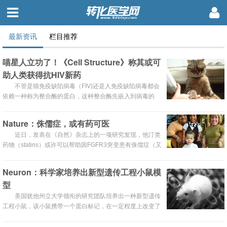
最新资讯
栏目推荐
喵星人立功了！《Cell Structure》称其或可
助人类获得抗HIV新药
不管是猫免疫缺陷病毒（FIV)还是人免疫缺陷病毒都会
依赖一种称为整合酶的蛋白，这种整合酶先嵌入到病毒的
DNA中然后感染正常细胞的DNA。Akram Alian 助教和他的
研究生可能发现了整合酶蛋白的一个弱点，药物设计者们可
Nature：侏儒症，或有药可医
以以这个蛋白的弱点为突破口来研发新药。
近日，发表在《自然》杂志上的一项研究发现，他汀类
药物（statins）或许可以帮助因FGFR3突变患有侏儒症（又
称矮小症）的人骨骼生长。研究人员将源自患者皮肤细胞的
诱导干细胞分化为软骨细胞，利用这些细胞在药物筛查的过
Neuron：科学家培养出新型遗传工程小鼠模
程中鉴别出了降胆固醇药的促生长特性。
型
美国犹他州立大学领衔的研究团队培养出一种新型遗传
工程小鼠，该小鼠携带一个蛋白标记，在一定程度上改变了
不同钙水平的荧光应答，这就为研究星形胶质细胞和小神经
胶质细胞提供了新的途径。