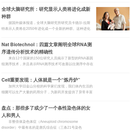
域的一些大牛。第一位受访者是斯坦福大学的Mike
全球大脑研究所：研究显示人类将进化成新
Snyder。
种群
据国外媒体报道，全球大脑研究所研究员卡德尔-拉斯
特表示人类将在2050年进化成一个全新的种群。这种进化
是全新的技术、行为和自然选择的结果。
Nat Biotechnol：四篇文章阐明全球RNA测
序遗传分析技术的精确性
来自12个国家的150位研究人员揭示了新型的RNA基因
组测序技术，并且表示RNA测序技术可改善以往测序中存在
的微小差异，这些研究成果（四篇研究论文）刊登于国际著
名杂志Nature Biotechnology上。
Cell重要发现：人体就是一个“炼丹炉”
加州大学旧金山分校的科学家们发现，我们体内生活的
细菌可以生产大量的药用分子，为新药开发提供了异常丰富
的资源。这项研究发表在九月十一日的Cell杂志上。
盘点：那些多了或少了一个条性染色体的女
人和男人
非整倍体染色体症（Aneuploid chromosome
disorder）中最有名的是唐氏综合征（三条21号染色