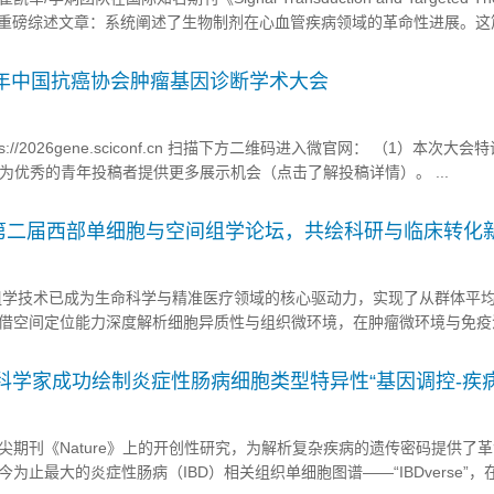
了一篇重磅综述文章：系统阐述了生物制剂在心血管疾病领域的革命性进展。这
iovascular diseases: from bench to bedside”的文章指出，以重组蛋白、基因
6年中国抗癌协会肿瘤基因诊断学术大会
://2026gene.sciconf.cn 扫描下方二维码进入微官网： （1）本次大会
”为优秀的青年投稿者提供更多展示机会（点击了解投稿详情）。 ...
第二届西部单细胞与空间组学论坛，共绘科研与临床转化
组学技术已成为生命科学与精准医疗领域的核心驱动力，实现了从群体平
借空间定位能力深度解析细胞异质性与组织微环境，在肿瘤微环境与免疫
药物筛选与疫苗研制等方向应用广泛，是当前生命科学前沿与研究热点。
分析、AI与大模型融合等技术快速突破，行业进入高速发展期，临床转化..
发布！科学家成功绘制炎症性肠病细胞类型特异性“基因调控-疾
病基因被锁定
尖期刊《Nature》上的开创性研究，为解析复杂疾病的遗传密码提供了
为止最大的炎症性肠病（IBD）相关组织单细胞图谱——“IBDverse”，