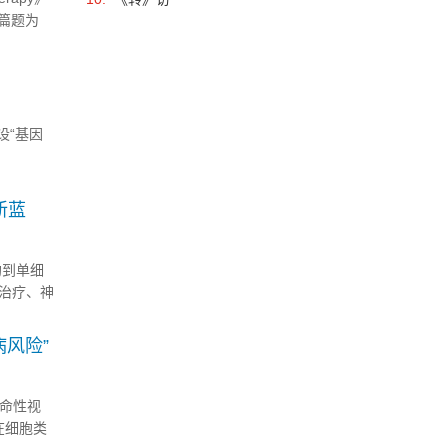
篇题为
疗法和细...
特设“基因
新蓝
均到单细
治疗、神
伴随高通
.
病风险”
革命性视
在细胞类