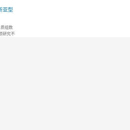
病基因。
...
危新亚型
白质组数
这项研究不
新高风险
因的空间
国际顶级
E染色病理
发现指导
近7.9
人的蛋白
列蛋白质
方法解读
所未有的
疗法