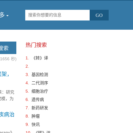
多
热门搜索
1.
《转》译
.1656
秒)
2.
框架，
3.
基因检测
4.
二代测序
5.
细胞治疗
果：研究
建模，为
6.
遗传病
从分子表
7.
新药研发
疾病治
8.
肿瘤
9.
快讯
erapy》
10.
《转》访