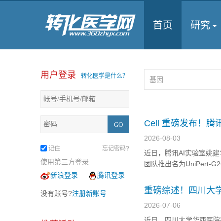
首页
研究
用户登录
转化医学是什么？
Cell 重磅发布！
首次实现基因扰动
2026-08-03
记住
忘记密码?
近日，腾讯AI实验室姚建
使用第三方登录
团队推出名为UniPer
人工智能虚拟细胞（AI
新浪登录
腾讯登录
征到表型预测 随着高通量筛
重磅综述！四川大
没有账号?
注册新账号
疗格局，从心脏再
2026-07-06
近日，四川大学华西医院崔凯军/李