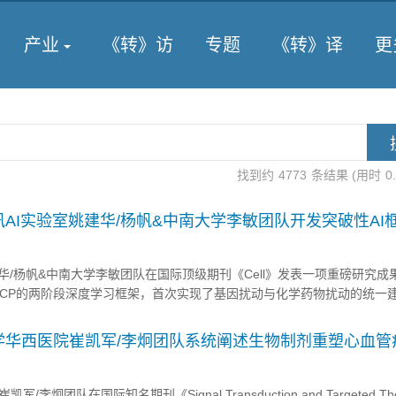
产业
《转》访
专题
《转》译
更
找到约
4773
条结果 (用时
0
腾讯AI实验室姚建华/杨帆&中南大学李敏团队开发突破性AI
与化学药物扰动的统一建模
华/杨帆&中南大学李敏团队在国际顶级期刊《Cell》发表一项重磅研究成
t-G2CP的两阶段深度学习框架，首次实现了基因扰动与化学药物扰动的统一
VC）的构建和精准医学的发展提供了全新范式。 图形摘要 破解三大瓶颈：
选技术的...
学华西医院崔凯军/李炯团队系统阐述生物制剂重塑心血管
生到基因编辑的五大突破
炯团队在国际知名期刊《Signal Transduction and Targeted Th