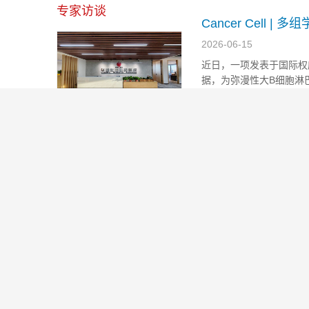
型层面成功绘制了遗传变
专家访谈
这项研究不仅揭示了此前隐
Cancer Cel
与治疗新靶点
2026-06-15
近日，一项发表于国际权威
据，为弥漫性大B细胞淋巴
深度解码血管基质组分技
仅跨越了传统的细胞起源
术：重塑退行性骨关节炎治
亚型——PG4，为这一高
Cell重磅研究！
疗新格局与医疗出海中东新
表达图谱，助力肿
2026-05-18
机遇
在肿瘤精准诊疗领域，一
《转》访欧易生物总经理张
期刊《Cell》的研究表明
志明：持续逆势快速增长！
切片，高精度地预测肿瘤
破解科研服务"不可能三
治疗决策的空间生物标志
Cell重磅研究！
角"的硬核逻辑
万人蛋白质与基因
2026-05-18
《转》访菲鹏数辉马步勇教
近日，一项发表于国际顶尖
授｜AI与分子模拟引领生物
质与基因数据，绘制了迄
医药创新，“构象选择机制”
基因组学荟萃分析，不仅
开辟药物动态设计新纪元
了远端遗传调控的作用，
安全精确！南方医