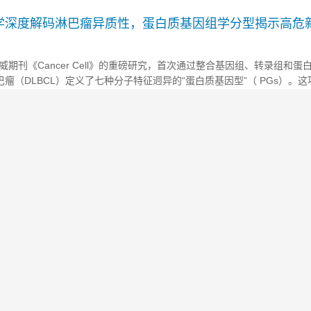
异如何调控基因表达，并精准锁定了数百个与IBD风险直接相关的潜在致
藏在“组织平均”数据下的关键致病机制，还为包括IBD在内的多种复杂疾病
l | 多组学深度解码淋巴瘤异质性，蛋白质基因组学分型揭示高
期刊《Cancer Cell》的重磅研究，首次通过整合基因组、转录组和蛋
瘤（DLBCL）定义了七种分子特征迥异的“蛋白质基因型”（ PGs）。
和遗传亚型分类边界，更重要的是，成功鉴定出一个与极差预后相关的全
度异质性肿瘤的精准诊疗开辟了新路径。 ...
仅凭常规病理切片，AI模型即可精准预测肿瘤内部数千个基
瘤个性化治疗
项突破性研究正为乳腺癌的临床管理带来变革性工具。近日，一项发表于
：一种名为“Path2Space”的人工智能模型，能够仅凭医院常规采集的H&
内部数千个基因的空间表达图谱。这项技术突破，使得低成本、大规模地
物成为可能，有望极大推动乳腺癌乃至更多癌种的个性化治疗进程。 ...
迄今最大规模蛋白质基因组学研究发布，整合全球38个队列、
数据
学术期刊《Cell》上的突破性研究，通过整合全球38个队列、近7.9万
今最全面的人类血浆蛋白质遗传调控图谱。这项迄今为止规模最大的多队
揭示了数千个影响血液蛋白质水平的新遗传位点，更关键地，它通过创新
为理解复杂疾病的发病机制、发现新的药物靶点及指导老药新用提供了前
科大学第三附属医院等单位合作发文：有前景的基因编辑