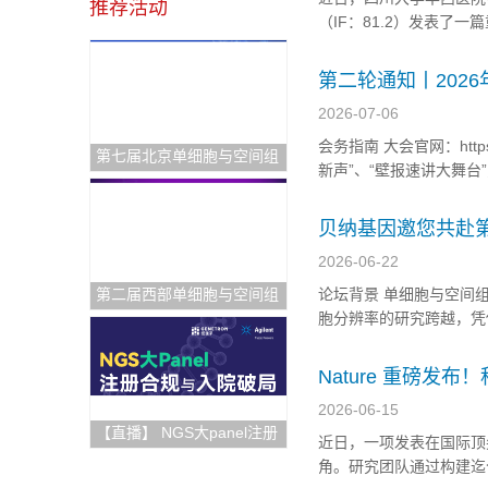
推荐活动
（IF：81.2）发表
“Biologics for card
第二轮通知丨202
2026-07-06
会务指南 大会官网：https
第七届北京单细胞与空间组
新声”、“壁报速讲大舞台
学研讨会
贝纳基因邀您共赴
图！
2026-06-22
第二届西部单细胞与空间组
论坛背景 单细胞与空间
学论坛
胞分辨率的研究跨越，凭
经疾病机制、生殖健康、
量多模态检测、亚细胞级
​Nature 重磅
图谱，半数以上致
2026-06-15
【直播】 NGS大panel注册
近日，一项发表在国际顶
合规与入院破局
角。研究团队通过构建迄今