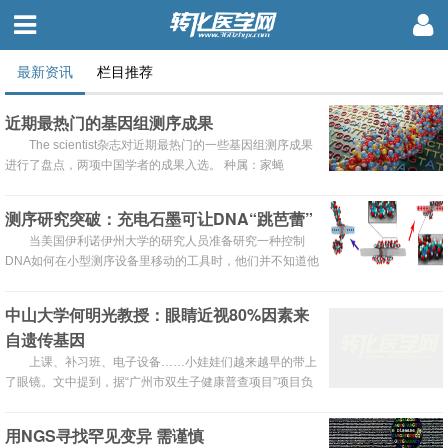
最新资讯
栏目推荐
近期最热门的基因组测序成果
The scientist杂志对近期最热门的一些基因组测序成果
进行了盘点，两项中国学者的成果入选。 种属：家蝇
（Musca domestica） 基因组大小：691 million bp 家蝇也
就是我们生活中常见的苍蝇，这种小昆虫很烦人，不过 ...
测序研究突破：充电石墨可让DNA“跳芭蕾”
当美国伊利诺伊州大学的研究人员准备研究一种控制
DNA如何在小型测序设备里移动的工具时，他们并不知道他
们将见证一场分子体操秀。快速、精确、可负担的DNA测序
是朝个性化医疗迈出的第一步。
中山大学何明光教授：眼睛近视80%因素来
自遗传基因
上课、补习班、电子设备……小娃娃们越来越早的带上
了眼镜。文中提到，据“广州市双生子健康普查项目”项目负
责人、中山大学中山眼科中心防盲办主任何明光教授介绍，
其研究人员对同卵双胞胎和异卵双胞胎近视的相似性进行统
用NGS寻找罕见变异 需谨慎
计后发现，同卵双胞胎近视的相关系数为0.89，而异卵双胞