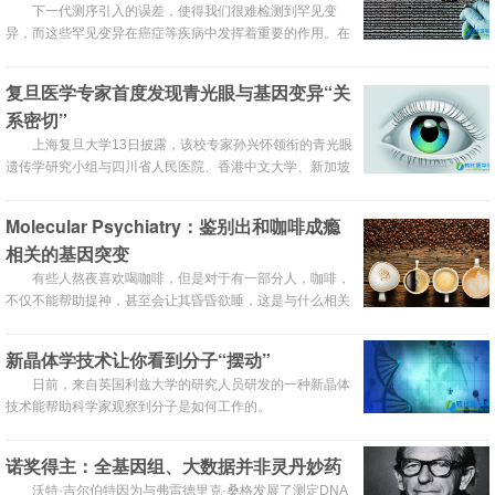
下一代测序引入的误差，使得我们很难检测到罕见变
胎的近视相关系数为0.49。 咋办？研究称近视80%来自遗
异，而这些罕见变异在癌症等疾病中发挥着重要的作用。在
传 上课、补...
Biotechniques最近的一篇新闻中，Janelle Weaver报道了
科学家们在描绘这些误差以及开发策略提高精度方面所取得
复旦医学专家首度发现青光眼与基因变异“关
的进步。
系密切”
上海复旦大学13日披露，该校专家孙兴怀领衔的青光眼
遗传学研究小组与四川省人民医院、香港中文大学、新加坡
国立眼科中心等合作，经近3年研究，首次发现原发性开角
型青光眼的发病与体内ABCA1基因变异存在显著关联。相
Molecular Psychiatry：鉴别出和咖啡成瘾
关论文已刊登在《自然·遗传学》(NatureGenetics)上，引起
相关的基因突变
世界眼科界关注。
有些人熬夜喜欢喝咖啡，但是对于有一部分人，咖啡，
不仅不能帮助提神，甚至会让其昏昏欲睡，这是与什么相关
么？近日，一项哈佛大学的研究，就表明了与咖啡相关的基
因。
新晶体学技术让你看到分子“摆动”
日前，来自英国利兹大学的研究人员研发的一种新晶体
技术能帮助科学家观察到分子是如何工作的。
诺奖得主：全基因组、大数据并非灵丹妙药
沃特·吉尔伯特因为与弗雷德里克·桑格发展了测定DNA