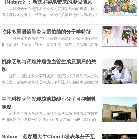
《Nature》：新技术容易带来的虚假信息
大规模分子筛选技术已经成为寻找新药物的重要手段，
但这种技术也带来一些问题，就是许多被筛选出的目标分子
根本不是真正有价值的分子。一些学者迷信筛选技术的先进
性，对这些候选分子进行药物无效开发研究，导致大量人力
临床多重耐药肺炎克雷伯菌的分子学特征
财力的浪费。最近《自然》有文章对这个问题提出了警告，
肺炎克雷伯菌是与社区获得性感染和医院获得性感染
值得引起相关领域的学者重视。
相关的条件致病菌，在全世界范围内，其常可导致难治性感
染。来自中国的 Xiaoli Cao 等对多重耐药肺炎克雷伯菌株的
抗生素耐药决定簇、整合子及质粒复制子的分布及其基因克
机体乏氧与肾癌肿瘤微血管生成及预后的关
隆性进行研究。全文发表在 Ann Clin Microbiol Antimicrob
系
上，现将主要内容编译如下：
近日，福建医科大学附属第二医院泌尿外科研究人员发
表论文，旨在探讨机体乏氧状态下肾透明细胞癌患者肿瘤微
血管生成、术后生存期同一般患者的差异，借以评价机体乏
氧在肾癌预后中的地位及作用机制。
中国科技大学发现核糖核酸小分子可抑制乳
腺癌
从中国科技大学获悉，该校生命学院教授柳素玲在肿瘤
干细胞研究中发现一种叫作microRNA100（miR-100）的
核糖核酸小分子可以抑制乳腺肿瘤干细胞的更新和增殖，从
而遏制乳腺癌的生长和迁移。
Nature：测序届大牛Church发表单分子互