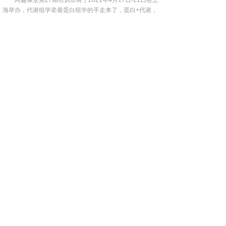
阿趣课堂第27期培训班将于2021年4月17日-21日在上
海举办，代谢组学牵着蛋白组学的手走来了，蛋白+代谢，
课程覆盖更全面。
(22829)
(16)
(0)
【新进展】BD公司携免疫响应抗体组合助力
单细胞多组学研究
诺禾致源携BD AbSeq Immune Discovery
Panel（IDP）抗体组合高效助力您的科研之路。
(20987)
(108)
(0)
兰州大学第一医院发表基于GenoCare测序
平台的Phelan-McDermid综合征案例研究成
果
该研究展示了一项基于真迈生物GenoCare测序平台开
展的染色体疾病Phelan-McDermid综合征案例分析，通过单
分子测序发现了与该染色体异常相关的新的致病基因。
(18692)
(51)
(0)
【Nature子刊】黄超兰团队与高福团队等合
作发现早期新冠病毒感染主要为免疫抑制并
或存在“两阶段”机制
近日，北京大学医学部精准医疗多组学研究中心主任黄
超兰团队，与中国科学院院士高福团队开展协同研究，发现
早期的新冠感染患者存在着显著的免疫抑制，并首次提出
(20123)
(13)
(0)
COVID-19的发病机制或存在“两阶段”模式。