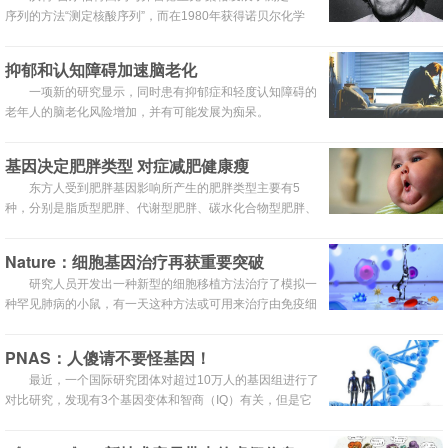
序列的方法“测定核酸序列”，而在1980年获得诺贝尔化学
奖。在2014年 Lindau Nobel Laureates 大会上接受记者采
访。
抑郁和认知障碍加速脑老化
一项新的研究显示，同时患有抑郁症和轻度认知障碍的
老年人的脑老化风险增加，并有可能发展为痴呆。
基因决定肥胖类型 对症减肥健康瘦
东方人受到肥胖基因影响所产生的肥胖类型主要有5
种，分别是脂质型肥胖、代谢型肥胖、碳水化合物型肥胖、
脏器型肥胖和下半身囤积型肥胖。
Nature：细胞基因治疗再获重要突破
研究人员开发出一种新型的细胞移植方法治疗了模拟一
种罕见肺病的小鼠，有一天这种方法或可用来治疗由免疫细
胞功能失调引起的这种以及其他的人类肺病。
PNAS：人傻请不要怪基因！
最近，一个国际研究团体对超过10万人的基因组进行了
对比研究，发现有3个基因变体和智商（IQ）有关，但是它
们的影响却微乎其微。相关论文发表在最近的美国《国家科
学院院刊》（PNAS）上。