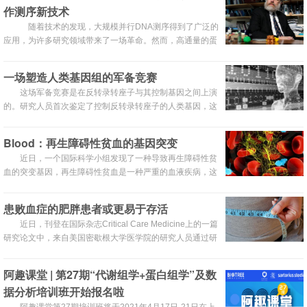
作测序新技术
随着技术的发现，大规模并行DNA测序得到了广泛的
应用，为许多研究领域带来了一场革命。然而，高通量的蛋
白质分析仍然困难重重，现在亟需高质量低成本的蛋白分析
技术。 为此，遗传学界的大牛George M. Church领导
一场塑造人类基因组的军备竞赛
哈佛医学院的团队，开发了一种单分子互作测序（SMI-
这场军备竞赛是在反转录转座子与其控制基因之间上演
seq）技术。
的。研究人员首次鉴定了控制反转录转座子的人类基因，这
些基因编码的蛋白能够关闭这类转座子的活性。他们还追溯
了这些抑制基因在灵长类动物中的快速演化。
Blood：再生障碍性贫血的基因突变
近日，一个国际科学小组发现了一种导致再生障碍性贫
血的突变基因，再生障碍性贫血是一种严重的血液疾病，这
种病导致骨髓不能产生正常的血细胞。研究人员发现某家族
人员体内的一个调节端粒、染色体结构的基因中存在缺陷，
患败血症的肥胖患者或更易于存活
该基因在正常细胞的功能中起关键作用。
近日，刊登在国际杂志Critical Care Medicine上的一篇
研究论文中，来自美国密歇根大学医学院的研究人员通过研
究表明，肥胖病人在入院治疗败血症后或许更易于存活，败
血症是一种院内危机病人生命的感染性疾病。
阿趣课堂 | 第27期“代谢组学+蛋白组学”及数
据分析培训班开始报名啦