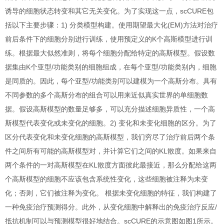
诱导的细胞状态转变和其它无关变化。为了实现这一点，scCURE包
括以下主要步骤：1) 分类模型构建。使用期望最大化(EM)方法对治疗
前后条件下的细胞分别进行训练，使用预定义的K个高斯模型进行训
练。根据最大似然准则，将每个细胞分配给特定的高斯模型。假设数
据集由K个亚型/功能类别的细胞组成，在每个亚型/功能类别内，细胞
是同质的。因此，每个亚型/功能类别可以建模为一个高斯分布。具有
不同参数的多个高斯分布的组合可以用来近似真实世界的单细胞数
据。假设高斯模型的数量足够多，可以充分描述细胞异质性，一个高
斯模型代表变化或未变化的细胞。2) 变化和未变化细胞的区分。为了
区分代表变化和未变化细胞的高斯模型，我们穷尽了治疗前后两个条
件之间所有可能的高斯模型对，并计算它们之间的KL散度。如果来自
两个条件的一对高斯模型在KL散度方面彼此最接近，那么分配给这两
个高斯模型的细胞不应该包含系统性变化，这些细胞被注释为未变
化；否则，它们被注释为变化。 根据未变化细胞的特征，我们构建了
一种免疫治疗预测得分。此外，从变化细胞中解释出的免疫治疗反应/
抵抗机制可以与预测模型很好地结合。scCURE的示意图如图1所示。