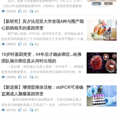
近日，国家卫生健康委临床检验中心（NCCL）公布了
《2021年全国肿瘤游离DNA（ctDNA）基因突变高通量测
序检测室间质量评价》结果，领星医学检验实验室再次满分
(5910)
(2)
(0)
通过！ 这是领星医学连续四年满分通过国家卫健委临检中心
【新研究】宾夕法尼亚大学发现4种与围产期
组织的ctDNA基因突变检测室间质评项目，是国家卫生健康
心肌病相关的基因突变
领域权威机构对领星医学检测能力的充分肯定！ ▲ 领星医
学满分通过N...
围产期心肌病（PPCM）发作率并不高，但可能会成为
妇女怀孕周期最后三个月和怀孕前五个月非常严重的一个健
康问题。世界范围内，每2000名分娩妇女中就有一名患有
(3855)
(3)
(0)
围产期心肌病，其中大约1/3的会终生患上心力衰竭，其中
19岁时基因突变，44年后才确诊癌症...哈佛
大约5%的患者会在几年内死亡。 此前，女性患上PPCM的
团队揭示癌症是从何时出现的
原因一直是个谜。直到2016年，美国宾夕法尼亚大学佩雷
尔曼医学院教...
一直以来，癌症被认为是人类的＂头号杀手＂。根据最
新发布的数据显示，去年全球新发癌症病例1929万例，癌
症死亡病例996万例。这一惊人数字意味着，尽管全球社会
(4308)
(4)
(0)
经济发展在过去十年大幅增长，医疗水平空前提高，但仍无
【新进展】增强型液体活检：ddPCR可准确
法阻挡癌症发病率和相关死亡的迅速增长。因此，绝大部分
监测成人脑瘤基因突变
人仍会谈癌色变。对抗癌症任重道远。 然而，癌症到底是从
什么时候开始的？或者说，健康是从...
液体活检即肿瘤无创诊断技术，它的出现标志着人
类在攻克肿瘤的道路上又前进了一大步。cfDNA中TERT基
因启动子突变（C228T，C250T）的检测已成功用于某些系
(4715)
(2)
(0)
统性癌症，但尚未在胶质瘤中得到证实，尽管这些突变在胶