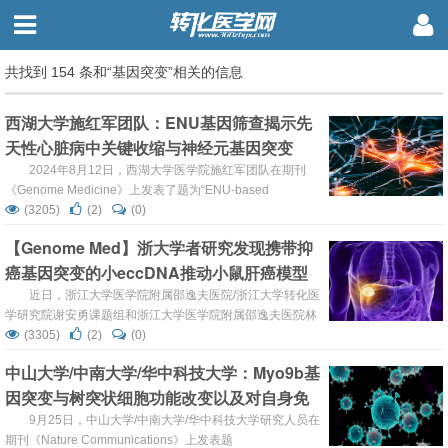
共找到 154 条和“基因突变”相关的信息
西湖大学施红军团队：ENU基因筛查揭示先
天性心脏病中关键收缩与神经元基因突变
2024年8月12日，西湖大学医学院施红军团队在期刊
《Genome Medicine》上发表了题为“ENU-based
dominant genetic screen identifies contractile and
(3205)
(2)
(0)
neuronal gene mutations in congenital heart disease”的研
【Genome Med】浙大学者研究发现携带抑
究论文。研究结果表明，影响发育中心脏早期血流动力学扰
癌基因突变的小eccDNA推动小鼠肝癌模型
动的基因突变...
肿瘤内异质性演化
近日，浙江大学医学院附属邵逸夫医院/浙江大学转化医
学研究院谢安勇课题组和浙江大学医学院附属邵逸夫医院林
辉课题组联合浙江大学转化医学研究院刘鹏渊课题组在
(3305)
(2)
(0)
《Genome Medicine》发表论文“Small extrachromosomal
中山大学/中南大学/华中科技大学：Myo9b基
circular DNA harboring targeted tumor suppressor gene
因突变与树突状细胞功能改变以及对自身免
mutations supports intr...
疫性糖尿病发病易感性增加有关
9月25日，中山大学/中南大学/华中科技大学研究人员在
期刊《Nature Communications》上发表题