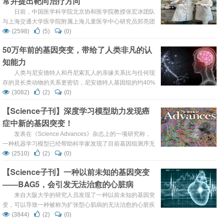
常并提出靶向治疗方向
时，胰腺癌是人...
日前，中国医学科学院北京协和医学院教授张宏冰团队
与上海交通大学医学院附属上海儿童医学中心研究员郑亮团
队合作揭示了肿瘤细胞代谢异常的作用和机制，为肝癌的精
(2598)
(5)
(0)
准治疗带来新希望。这一研究成果发表在国际知名学术期刊
50万年前的基因突变，带给了人类非凡的认
《美国国家科学院院刊》上。 肝脏是机体主要的代谢器官，
知能力
原癌基因或抑癌基因的致癌突变会改变代谢，以满足不受抑
制的细胞增殖和肿瘤生长对营养和生长的更高需求。连环蛋
人类与尼安德特人和丹尼索瓦人的亲缘关系比与任何现
白β1编码基因(CT...
存的灵长类动物的关系更密切，尼安德特人基因组的约40%
仍然可以分布在整个人类中。但研究人员研究这些古老物种
(3082)
(2)
(0)
大脑的方法有限——软组织保存得不好，大多数研究都依赖
【Science子刊】深度学习模型助力发现癌
于检查化石头骨的大小和形状。 一个基因脱颖而出 01 “这
症中新的基因突变！
是一个令人惊讶的重要基因，”加州大学旧金山分校的神经
学家...
发表在《Science Advances》杂志上的一项研究称，
一种机器学习模型已经帮助科学家发现了目前基因组测序无
法检测到的数百种癌症基因突变。
(2510)
(2)
(0)
https://www.science.org/doi/10.1126/sciadv.abn9215 该研
【Science子刊】一种以前未知的基因突变
究的资深作者是Duane and Susan Burnham分子医学教授
——BAG5，会引发无法治愈的心脏病
Feng Yue博士。Yue说：...
来自大阪大学的研究人员发现了一种以前未知的基因突
变，可以导致一种被称为扩张型心肌病的无法治愈的心脏疾
病。这种名为BAG5的基因对于钙离子在心肌中的运动非常
(3844)
(2)
(0)