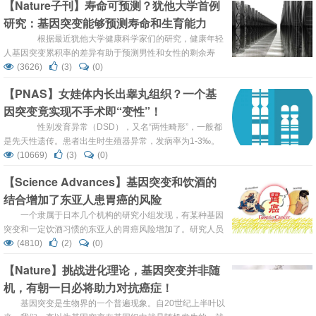
【Nature子刊】寿命可预测？犹他大学首例
质瘤组织中普遍存在（占所有肿瘤的60％以上）。 最近
研究：基因突变能够预测寿命和生育能力
有项...
根据最近犹他大学健康科学家们的研究，健康年轻
人基因突变累积率的差异有助于预测男性和女性的剩余寿
命，以及女性的剩余生育年限。他们的研究被认为是此类研
(3626)
(3)
(0)
究的首例，他们发现随着时间的推移获得较少突变的年轻人
【PNAS】女娃体内长出睾丸组织？一个基
比那些获得突变更快的年轻人多活5年左右。 研究人员
因突变竟实现不手术即“变性”！
表示，这一发现最终可能会导致开发减缓衰老过程的干预措
施。 &e...
性别发育异常（DSD），又名“两性畸形”，一般都
是先天性遗传。患者出生时生殖器异常，发病率为1-3‰。
可谓是雌雄难辨，万里挑一。男孩女孩的性染色体通常各对
(10669)
(3)
(0)
应着XY和XX，但具有XX染色体（通常是女性）的人可能具
【Science Advances】基因突变和饮酒的
有睾丸组织，而不是卵巢，或者是混合了两者的性腺。
结合增加了东亚人患胃癌的风险
2019年暑假，宁波大学医学院附属医院小儿泌尿外科主...
一个隶属于日本几个机构的研究小组发现，有某种基因
突变和一定饮酒习惯的东亚人的胃癌风险增加了。研究人员
在5月6日发表在《科学进展》（Science Advances）杂志
(4810)
(2)
(0)
上的论文中指出，他们描述了数百名胃癌患者的基因数据比
【Nature】挑战进化理论，基因突变并非随
较，且得出了结论。 胃癌发生在胃的内壁，先前的研究已经
机，有朝一日必将助力对抗癌症！
表明，饮食、年龄和多种胃部疾病对特定个体患上胃癌的几
率有很大影响。东亚人比其他任何群体...
基因突变是生物界的一个普遍现象。自20世纪上半叶以