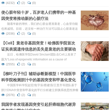
为“Myo9b mutations are associated with altered dendritic
(4232)
(2)
(0)
cell functions and increased susceptibility to autoimmune
使心脏年轻十岁，百岁老人们携带的一种基
diabetes onset”的研究论文，研...
因突变将推动新的心脏疗法
随着年龄的增长，我们的心脏会逐渐衰老，心血管功能
也将减弱。目前，还没有一种治疗方法可以阻止心脏衰老这
一过程。15多年来，来自意大利的一个研究小组一直致力于
(2036)
(2)
(0)
研究百岁老人的心血管状况——这些"超级老人"是指活过
【Cell】衰老非基因突变！哈佛医学院首次
100岁的人，并且显示出比一般70或80岁老人更低的心脏病
证实表观遗传信息的丢失是衰老的主要驱动
发病率。 近日，该研究小组联合英国布里斯托大学等机构的
研究人员，在 Cardiovascular R...
因素
近日，哈佛医学院David Sinclairr团队在Cell上发表了
题为“Loss of epigenetic information as a cause of
mammalian aging”的研究。这项研究工作表明，表观遗传
(2555)
(2)
(0)
信息的破坏导致小鼠衰老，而恢复表观基因组的完整性可以
【柳叶刀子刊】辅助诊断新模型！中国医学
逆转衰老的迹象。这项研究是首个表明表观遗传变化是哺乳
科学院检测胆汁中的基因突变和甲基化变化
动物衰老的主要驱动因素的研究。 研究团队进行了一系列实
验...
诊断胰胆道癌！
中国医学科学院赵宏/焦宇辰/蔡建强/王贵齐等团队基于
胆汁DNA中突变和甲基化的平行分析建立胆胰系统恶性肿瘤
辅助诊断模型，能够并行询问胆汁样本中的突变和甲基化变
(2076)
(2)
(0)
化，从而使其成为一种潜在的灵敏检测方法，有助于以安
我国学者发现基因突变引起肝癌细胞代谢异
全，方便和侵入性较小的方式诊断胰胆道癌。 诊断具有挑战
性 01 近年来，全球胆道癌(BTC)的发生率迅速增加。同