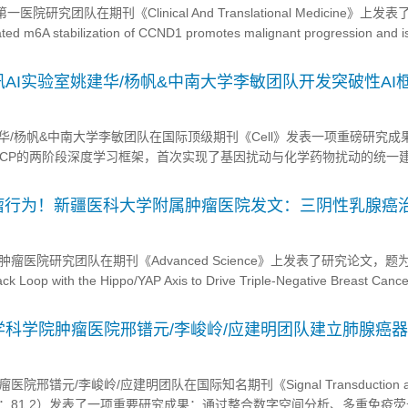
研究团队在期刊《Clinical And Translational Medicine》上发
m6A stabilization of CCND1 promotes malignant progression and i
i-PD-1 response in H...
腾讯AI实验室姚建华/杨帆&中南大学李敏团队开发突破性AI
与化学药物扰动的统一建模
华/杨帆&中南大学李敏团队在国际顶级期刊《Cell》发表一项重磅研究成
t-G2CP的两阶段深度学习框架，首次实现了基因扰动与化学药物扰动的统一
VC）的构建和精准医学的发展提供了全新范式。 图形摘要 破解三大瓶颈：
选技术的...
肿瘤行为！新疆医科大学附属肿瘤医院发文：三阴性乳腺癌
医院研究团队在期刊《Advanced Science》上发表了研究论文，题为“
ck Loop with the Hippo/YAP Axis to Drive Triple-Negative Breast Cance
研究中，研究人员研究了（GPCRs）作为YAP激活的膜输入信号...
科学院肿瘤医院邢镨元/李峻岭/应建明团队建立肺腺癌
模型
邢镨元/李峻岭/应建明团队在国际知名期刊《Signal Transduction a
apy》（IF：81.2）发表了一项重要研究成果：通过整合数字空间分析、多重免疫