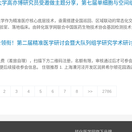
大学高亦博研究员受邀做主题分享，第七届单细胞与空间
8-19日在北京召开！
组学作为精准医疗核心底层技术，亟需搭建全国巡回、区域联动的常态化
验室、落地临床。由转化医学网联合中国医药生物技术协会基因检测技术
等多家单位发起的中国单细胞与空间组学系列论坛2026年上海、重庆专
部高地，两场大会各汇聚近千位高校科研学者、临床医师、生物医药产业..
院士领衔！第二届精准医学研讨会暨大队列组学研究学术研
，诚邀您的参与！
免费（差旅自理），扫描下方二维码注册，名额有限，审核通过后才可参
便后续接收参会信息。 住宿推荐 1. 上海漕河泾开发区润昇希尔顿花园酒
级大床房/双床房 600元/间 联系人：马杰 18817422342 ...
2
3
4
5
6
7
8
>>
2786
转化医学网旗下品牌