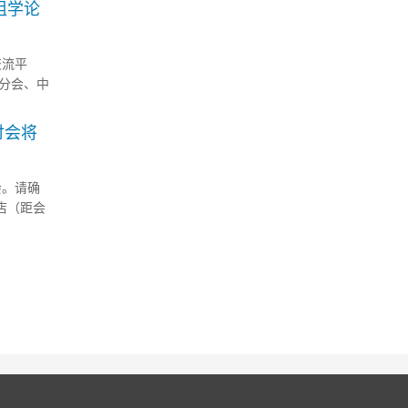
组学论
交流平
分会、中
场已顺利
.
讨会将
会。请确
店（距会