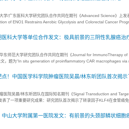
大学/广东医科大学研究团队合作共同在期刊《Advanced Science》上
on of ENO1 Restrains Aerobic Glycolysis and Colorectal Cancer Prog
员鉴定出UFMylation E3连接酶UFL1是糖酵解代...
明医科大学等单位合作发文：极具前景的三阴性乳腺癌治
师范大学研究团队合作共同在期刊《Journal for ImmunoTherapy of
In situ generation of proinflammatory CAR macrophages via
or triple-negative breast canc...
靶点！中国医学科学院肿瘤医院吴晨/林东昕团队首次揭示
癌免疫逃逸中的关键作用
晨/林东昕团队在国际知名期刊《Signal Transduction and Target
1.2）发表了一项重要研究成果：研究团队首次揭示了转录因子KLF4在食管癌
药物激活KLF4可显著提升免疫治疗效果，为攻克癌症免疫治疗耐药难题
的...
！中山大学附属第一医院发文：有前景的头颈部鳞状细胞