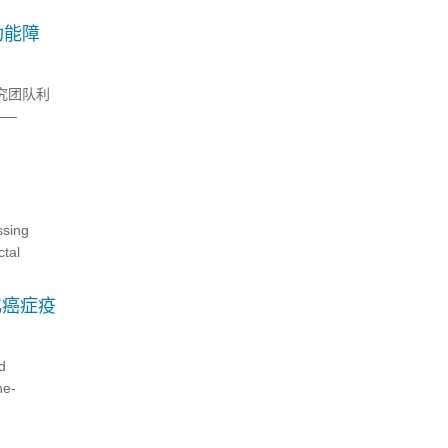
绕大队列
搭...
功能障
究团队利
——
免疫系统为
ing
ctal
化癌症疫
d
ne-