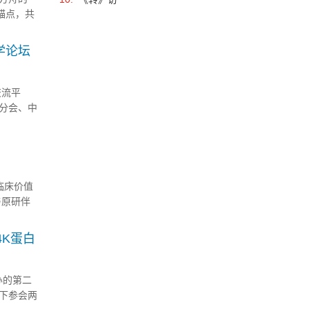
锚点，共
胞捕获系
学论坛
交流平
分会、中
场已顺利
.
临床价值
与原研伴
审评机
4K蛋白
办的第二
下参会两