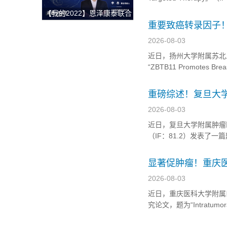
获整体解决方案
临床数据，成功构建了肺
【我的2022】恩泽康泰联合
研究流程图 核心发现：...
创始人李志：开放与合作，
重要致癌转录因子
深耕外泌体技术开发与临床
在治疗靶点
2026-08-03
转化，为创新药研发提供坚
近日，扬州大学附属苏北人民
实的肩膀！
“ZBTB11 Promotes Breas
Suppressing Hipp
重磅综述！复旦大
准治疗新策略
2026-08-03
近日，复旦大学附属肿瘤医院王中华
（IF：81.2）发表了一篇题为“Tum
therapeutic ta
显著促肿瘤！重庆
2026-08-03
近日，重庆医科大学附属口腔医院
究论文，题为“Intratumoral Ca
neutrophils by activatin