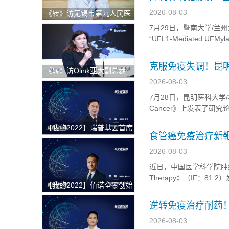
2026-08-03
《转》访无锡市第九人民医
院科教科主任赵刚
7月29日，暨南大学/兰州
“UFL1-Mediated UFMylati
的研究论文，本研究中，研究人
克服免疫失调！昆
《转》访Olink亚太副总裁
策略
Andrea Ballagi博士：新一
2026-08-03
代蛋白组学如何加速精准医
7月28日，昆明医科大学/华东
疗新进程
Cancer》上发表了研究论文，题为“
TLR agonist co-delivery f
【我的2022】瑞普基因首席
食管癌免疫治疗新
技术官王涛：发挥BT+AI双
因子KLF4在食管
引擎特色优势，推进AI技术
2026-08-03
在精准医疗领域的临床落地
近日，中国医学科学院肿瘤医院吴
Therapy》（IF：8
【我的2022】佰诺全景创始
的关键作用，并发现通过
人焦磊：降低使用成本和难
新思路。 KLF4 对于食管癌
逆转免疫治疗耐药
度，推动全景病理技术在中
干预方法
国的临床转化落地
2026-08-03