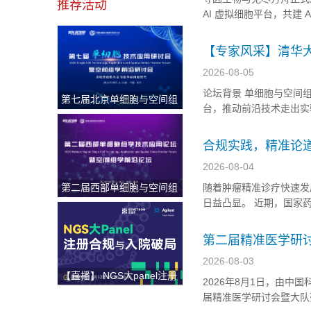
推荐活动
AI 虚拟细胞平台，共建
同探索跨物种长寿靶点的发
统，为无尽方舟提供覆盖
【专家风采】清华
将于2026年9月18
2026-08-05
论坛背景 单细胞与空间
第七届北京单细胞与空间组
台，推动前沿技术走出实
学研讨会
国遗传学会遗传诊断分会
圆满举办。从长三角到西
合规实践，精准论道：
2026-08-04
第二届西部单细胞与空间组
随着肿瘤精准诊疗快速发展
学论坛
日益凸显。 近期，国家
随诊断试剂同步开发有关
制，并明确提出，抗肿瘤
第二届精准医学研讨
质组重磅国内首发
2026-08-03
【直播】 NGS大panel注册
2026年8月1日，由
合规与入院破局
届精准医学研讨会暨大队