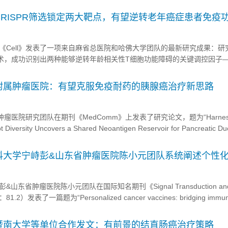
，汇聚泰州/申康/候鸟等国内各大队列负责人、临床医师与科研骨干，围
大数据与临床转化展开深度交流，为我国精准医学与人群队列研究高质量发展
现！CRISPR筛选锁定两大靶点，有望逆转老年癌症患者免疫
《Cell》发表了一项来自麻省总医院和哈佛大学团队的最新研究成果：研
选技术，成功识别出两种能够逆转年龄相关性T细胞功能障碍的关键调控因子
，为改善老年癌症患者的免疫治疗效果提供了全新思路。 图形摘要 衰老之困：
老龄化加剧，老年癌...
附属肿瘤医院：有望克服免疫耐药的胰腺癌治疗新思路
瘤医院研究团队在期刊《MedComm》上发表了研究论文，题为“Harness
t Diversity Uncovers a Shared Neoantigen Reservoir for Pancreatic Du
”，本研究中，研究人员介绍了NeoAPP，这是一种用于系统性解...
科大学宁峙彭&山东省肿瘤医院陈小元团队系统阐述个性
治疗新时代
东省肿瘤医院陈小元团队在国际知名期刊《Signal Transduction an
：81.2）发表了一篇题为“Personalized cancer vaccines: bridging immu
medicine for advanced therapeutics”的重...
暨南大学等单位合作发文：有前景的结直肠癌治疗策略