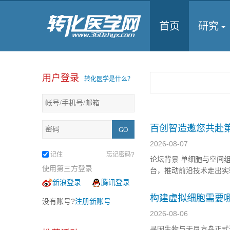
首页
研究
用户登录
转化医学是什么？
百创智造邀您共赴第
开！
2026-08-07
记住
忘记密码?
论坛背景 单细胞与空间
使用第三方登录
台，推动前沿技术走出实
国遗传学会遗传诊断分会
新浪登录
腾讯登录
圆满举办。从长三角到西
构建虚拟细胞需要
没有账号?
注册新账号
2026-08-06
寻因生物与无尽方舟正式