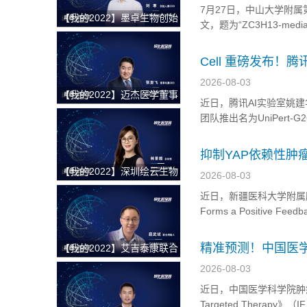
7月27日，中山大学附属第一医院
【我的2022】墨卓生物创始
文，题为“ZC3H13-mediated 
人兼COO刘寒：日日精进，
associated with poor ant
久久为功，把一个好的单细
Cell 重磅发布！
胞中国解决方案带给客户
首次实现基因扰动
2026-08-03
【我的2022】迈杰医学董事
近日，腾讯AI实验室姚建
长兼首席执行官张亚飞：数
团队推出名为UniPer
智化赋能商业模式转型，为
人工智能虚拟细胞（AI
客户提供更优质的伴随诊断
征到表型预测 随着高通量筛
抑制YAP依赖性
整体解决方案
靶点
【我的2022】深圳绘云生物
2026-08-03
总经理林景超：专注慢病早
近日，新疆医科大学附属肿瘤
筛类临床质谱检测产品，从
Forms a Positive Feedba
临床痛点出发，为临床医学
Progression”，本
检验解决更多难题
精准预测！中国医学
【我的2022】艾吉泰康联合
性转移高精度预测
创始人屈武斌：对技术精雕
2026-08-03
细琢，以客户应用场景为核
近日，中国医学科学院肿瘤医院
心，用特色服务提供基因捕
Targeted Ther