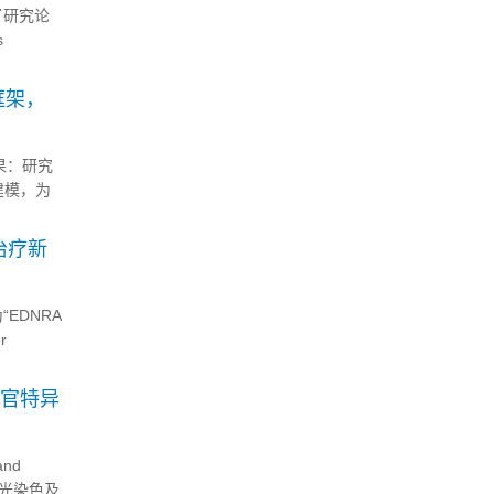
表了研究论
s
框架，
果：研究
建模，为
从分子表
治疗新
EDNRA
r
器官特异
nd
荧光染色及