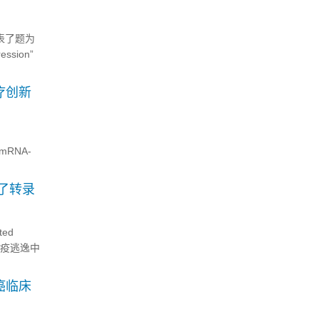
发表了题为
ression”
疗创新
 mRNA-
了转录
ed
免疫逃逸中
提供了全
癌临床