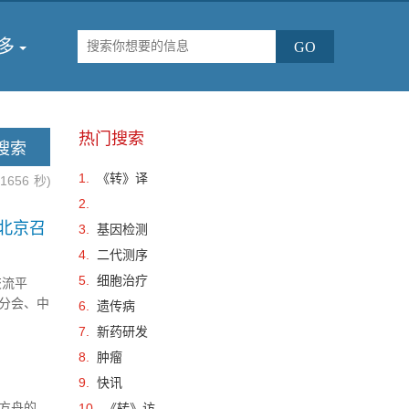
多
热门搜索
1.
《转》译
.1656
秒)
2.
在北京召
3.
基因检测
4.
二代测序
5.
细胞治疗
交流平
分会、中
6.
遗传病
场已顺利
7.
新药研发
.
8.
肿瘤
9.
快讯
方舟的
10.
《转》访