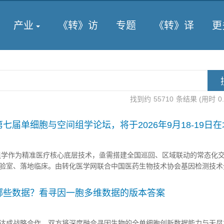
产业
《转》访
专题
《转》译
更
找到约
55710
条结果 (用时
0
七届单细胞与空间组学论坛，将于2026年9月18-19日
组学作为精准医疗核心底层技术，亟需搭建全国巡回、区域联动的常态化
验室、落地临床。由转化医学网联合中国医药生物技术协会基因检测技术
等多家单位发起的中国单细胞与空间组学系列论坛2026年上海、重庆专
部高地，两场大会各汇聚近千位高校科研学者、临床医师、生物医药产业..
哪些数据？看寻因一胞多维数据的版本答案
达成战略合作。双方将深度融合寻因生物的全单细胞创新数据能力与无尽