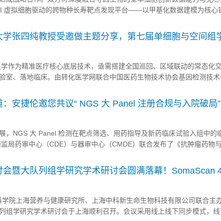
 AI 虚拟细胞驱动的跨物种长寿靶点发现平台——以甲基化数据建模为核心
现路径。 本次合作中，寻因生物将依托SeekOne® DD数字液滴单细
表观组、转录组、蛋白组、空间组的高质量单...
大学张四纯教授受邀做主题分享，第七届单细胞与空间组
-19日在北京召开！
组学作为精准医疗核心底层技术，亟需搭建全国巡回、区域联动的常态化
验室、落地临床。由转化医学网联合中国医药生物技术协会基因检测技术
等多家单位发起的中国单细胞与空间组学系列论坛2026年上海、重庆专
部高地，两场大会各汇聚近千位高校科研学者、临床医师、生物医药产业..
安捷伦邀您共议“ NGS 大 Panel 注册合规与入院破局”
，NGS 大 Panel 检测在靶点筛选、用药指导及新药临床试验入组中的
药监局药审中心（CDE）与器审中心（CMDE）联合发布了《抗肿瘤药物
事项的通知（征求意见稿）》。该文件建立了药物与伴随诊断试剂的协同
药物在注册申报时，应伴有原研伴随诊断试剂的同步注册申请。 ...
会暨大队列组学研究学术研讨会圆满落幕！SomaScan 
！
中国科学院上海营养与健康研究所、上海中科新生命生物科技有限公司联合主
列组学研究学术研讨会于上海顺利召开。会议采用线上线下同步模式，线