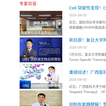
百余人，线上观看量破万
专家访谈
建设、多组学技术、生物
Cell 突破性发
碍
2026-08-03
近日，国际顶尖学术期刊
用单细胞CRISPR筛
深度解码血管基质组分技
Dusp5和Zfp219
术：重塑退行性骨关节炎治
何力不从心 随着全球人口
新抗原！复旦大学
疗新格局与医疗出海中东新
2026-08-03
机遇
7月30日，复旦大学附属肿
《转》访欧易生物总经理张
Tumor-Specific Transcrip
志明：持续逆势快速增长！
Adenocarcinoma
破解科研服务"不可能三
重磅综述！广西医
角"的硬核逻辑
苗，开启精准免疫
2026-08-03
《转》访菲鹏数辉马步勇教
近日，广西医科大学宁峙彭&山
授｜AI与分子模拟引领生物
Targeted Therapy》（IF
医药创新，“构象选择机制”
oncology and precision 
开辟药物动态设计新纪元
抑制有氧糖酵解！