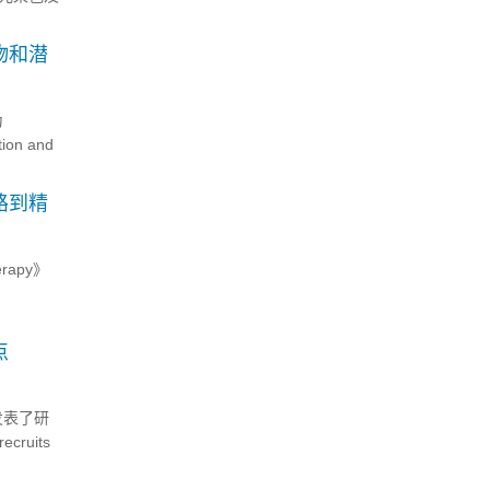
新策略。
物和潜
为
ion and
路到精
rapy》
点
上发表了研
ecruits