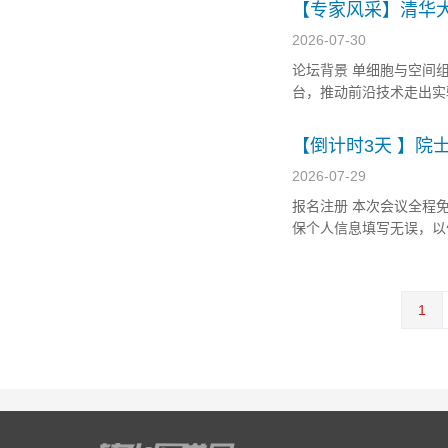
【专家风采】清华
坛将于2026年9月1
2026-07-30
论坛背景 单细胞与空间
台，推动前沿技术走出实
国遗传学会遗传诊断分会
圆满举办。从长三角到西
【倒计时3天 】
于8月1日上海召开
2026-07-29
报名注册 本次会议全程
保个人信息填写无误，以
场250米左右） 协议价： 高
1