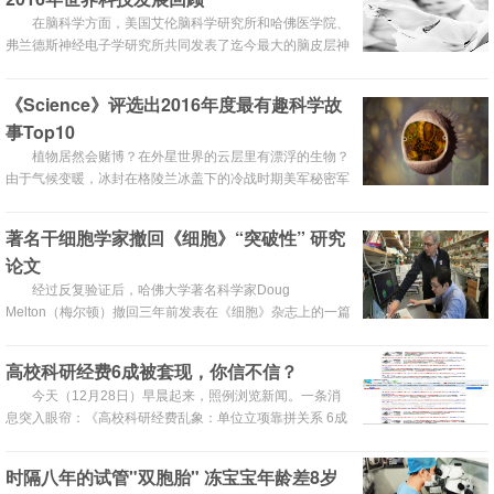
作两年的移动医疗业务。
在脑科学方面，美国艾伦脑科学研究所和哈佛医学院、
弗兰德斯神经电子学研究所共同发表了迄今最大的脑皮层神
经元连接网络研究报告。艾伦脑科学研究所不仅绘出了迄今
最完整的数字版人脑结构图谱，还公布了最大规模小鼠视觉
《Science》评选出2016年度最有趣科学故
皮层数据。美国国家卫生研究院（NIH）开发出一种新的神
事Top10
经成像技术，可以“看到”人脑基因开关。杜克大学在抑制性
突触中找到一百多种过去没有发现的蛋白。华盛顿大学开发
植物居然会赌博？在外星世界的云层里有漂浮的生物？
出以接近脑认知速度破译脑信号的新方法。麻省理工学院发
由于气候变暖，冰封在格陵兰冰盖下的冷战时期美军秘密军
现忘却的记忆可以被拯救。
事基地即将问世？《Science》最近评选出了2016年度我们
最喜爱的十个科学故事，这些科学故事可能并不是科学前沿
著名干细胞学家撤回《细胞》“突破性” 研究
也不是什么重大突破，但它非常有趣，使读者和社会大众产
论文
生共鸣，启发我们的好奇心去阅读。不管怎样，现在让我们
简单重温一下这10个有趣的故事。
经过反复验证后，哈佛大学著名科学家Doug
Melton（梅尔顿）撤回三年前发表在《细胞》杂志上的一篇
论文。
高校科研经费6成被套现，你信不信？
今天（12月28日）早晨起来，照例浏览新闻。一条消
息突入眼帘：《高校科研经费乱象：单位立项靠拼关系 6成
被套现》。看到这样的消息，实在是吃了一惊：是不是“搜
狐新闻”弄错了，网上搜了一下，还真是大家都这样在说。
时隔八年的试管"双胞胎" 冻宝宝年龄差8岁