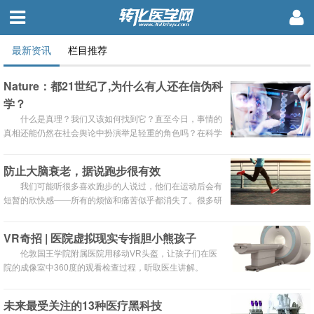
最新资讯
栏目推荐
Nature：都21世纪了,为什么有人还在信伪科
学？
什么是真理？我们又该如何找到它？直至今日，事情的
真相还能仍然在社会舆论中扮演举足轻重的角色吗？在科学
与新闻工作者中，似乎是后者往往更能在社会事件爆发的时
候得到公众的信任。在这样的社会环境下，科学家们更需要
防止大脑衰老，据说跑步很有效
迎难而上，在一个日益基于证据衡量并做出判断的社会中维
我们可能听很多喜欢跑步的人说过，他们在运动后会有
护学术权威的话语权与社会信任。
短暂的欣快感——所有的烦恼和痛苦似乎都消失了。很多研
究发现，这种欣快感是由体内自然产生的一种类似于阿片药
物的物质导致的，这种物质可以强烈地影响大脑中跟情绪相
VR奇招 | 医院虚拟现实专指胆小熊孩子
关的部分。所以很多人会选择用跑步减压，因为身体真的会
伦敦国王学院附属医院用移动VR头盔，让孩子们在医
产生自然的抗抑郁物质来帮忙。
院的成像室中360度的观看检查过程，听取医生讲解。
未来最受关注的13种医疗黑科技