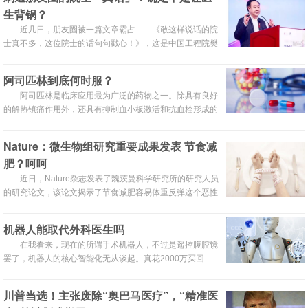
群体也再一次引起公众的关注。近日，新京报记者采访了白
生背锅？
血病患儿家属及血液病专家，针对白血病的发病、治疗、医
保等多方面内容全面解析儿童白血病。
近几日，朋友圈被一篇文章霸占——《敢这样说话的院
士真不多，这位院士的话句句戳心！》，这是中国工程院樊
代明院士在某论坛的讲话，迄今有多个 10 w＋的传播。
阿司匹林到底何时服？
阿司匹林是临床应用最为广泛的药物之一。除具有良好
的解热镇痛作用外，还具有抑制血小板激活和抗血栓形成的
良好作用，可用作冠心病和脑血管病的一级、二级预防，对
防范和减少冠心病急性事件及缺血性脑卒中的发生、发展意
Nature：微生物组研究重要成果发表 节食减
义重大。那么阿司匹林何时服用才是正确的呢？
肥？呵呵
近日，Nature杂志发表了魏茨曼科学研究所的研究人员
的研究论文，该论文揭示了节食减肥容易体重反弹这个恶性
循环背后的分子机制。他们发现，节食减肥之后与肥胖有关
的微生物组构成并没有改变，会继续影响肠道菌与宿主的代
机器人能取代外科医生吗
谢物交换。
在我看来，现在的所谓手术机器人，不过是遥控腹腔镜
罢了，机器人的核心智能化无从谈起。真花2000万买回
来，每年10万美元的维护费用，业务量不够的话还撑不起。
川普当选！主张废除“奥巴马医疗”，“精准医