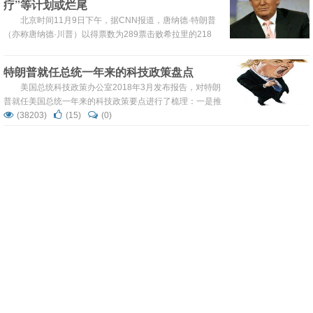
疗”等计划或烂尾
北京时间11月9日下午，据CNN报道，唐纳德·特朗普
（亦称唐纳德·川普）以得票数为289票击败希拉里的218
票，“逆袭”当选美国总统。
特朗普就任总统一年来的科技政策盘点
美国总统科技政策办公室2018年3月发布报告，对特朗
普就任美国总统一年来的科技政策要点进行了梳理：一是推
进人工智能与自主系统的部署，二是加强生物医学创新，三
(38203)
(15)
(0)
是提高网络连通性，四是强化网络安全与政府IT服务，五是
抗癌者联盟之PD-1前传
促进数字经济发展，六是建立能源优势，七是加强国土防御
与国家安全，八是应对药物滥用，九是进行科学探索开展一
我们应当永远铭记： 药物是为人类而生产，不是为追求
流研究，十是加强太空探索，十一是重视STEM 教育加强人
利润而制造的。只要我们坚守这一信念，利润必将随之而
才培训。
来。
(36660)
(17)
(0)
基因测序来势汹汹,别让口水出卖了你的下半
生
不只是国外,国内的基因测序公司最近也是动作频频,出
镜率蹭蹭涨.这些公司可以分析你的DNA,告诉你谁谁谁是你
拐了十八道弯的...
(36981)
(15)
(0)
人体微生物组:从金正恩的马桶说起