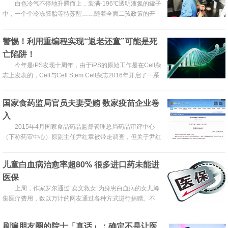
白色冷气不停地升腾而上，装满-196℃透明液氮的罐子
中，一个个冷冻胚胎等待苏醒……随着全面二孩政策的开
放，越来越多的冷冻胚胎迎来了复苏期。近日，记者来到海
南省生殖医学中心（海南医学院第一附属医院生殖医学中
警惕！利用重编程实现“返老还童”可能是死
心），观看了冷冻胚胎移植的全过程。
亡陷阱！
今年是iPS发现十周年，由于iPS的原始工作是在Cell杂
志上发表的，Cell与Cell Stem Cell杂志2016年开启了一系
列的十周年庆祝活动，9月，山中伸弥们在美国加州伯克利
举办盛大的庆祝活动。iPS的科学贡献，是实现了细胞水平
国家食药监局官员夫妻受贿 数家疫苗企业卷
的“返老还童”：通过表达山中因子（Oct4，Sox2，Klf4，c-
入
Myc，即OSKM），将终末分化的细胞重编程成多能胚胎干
细胞。
2015年4月国家食品药品监督管理总局药品审评中心
（下称药审中心）原副主任尹红章被带走调查，但关于尹红
章的具体涉案细节一直没有披露。
儿童白血病治愈率超80% 很多进口药未能进
医保
上周，作家罗尔通过“卖文救女”为身患白血病的女儿筹
集医疗费用，数以万计的网友通过各种方式进行捐赠。不
料，剧情发生变化，此事被指涉嫌营销和诈捐。如今，罗尔
的女儿因病情危重仍躺在重症监护室，她代表的白血病患儿
刷遍朋友圈的院士「真话」：确定不是让医