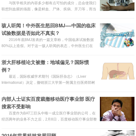
与医学相关的内容多少都有点可怕的成分，总会使我们
联想到血腥的场面，像是鲜血、尸体、疾病、开刀等，而当
把医生换成了一台机器磨刀霍霍向你奔来时，那场面就更加
毛骨悚然了。但是科技就是尽可能地把人的工作交给机器，
骇人听闻！中外医生怒回BMJ----中国的临床
医疗领域也不例外。本文盘点的13种医疗科技工具，确实很
试验数据是否如此不真实？
方便，但也可能让你忐忑不安。
2016年底BMJ发表的一篇文章称，中国临床试验数据
80%以上造假。对于这一骇人听闻的表态，中外医生们在
BMJ网站上公开做出回应。
浙大肝移植论文被撤：地域偏见？国际惯
例？
最近，国际权威学术期刊《国际肝杂志》（Liver
International）决定，撤销浙江大学第一附属主任医师郑树
森等人在线发表的一篇与肝移植有关的论文，并或将终身禁
发该论文作者的论文。
内部人士证实百度裁撤移动医疗事业部 医疗
搜索不受影响
百度作为BAT三巨头中唯一成立医疗事业部的公司，在
经历两年的业务不力之后，2月8日，百度移动医疗事业部整
体裁撤的消息传出。据财新记者从百度内部了解，裁撤消息
属实，或将于本周内公布，这意味着百度将放弃已经独立运
2016年世界科技发展回顾