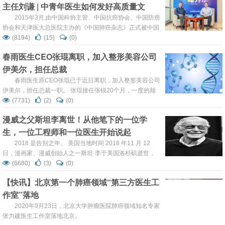
主任刘谦 | 中青年医生如何发好高质量文
层医生的问题。 本次继续邀请复旦大学附属中山医院呼
吸科宋元林教授团队为大家答疑解惑。提问医生地区分...
章？
2015年3月,由中国科协主管、中国抗癌协会、中国防痨
协会和天津医大总医院主办的《中国肺癌杂志》正式被中国
科学引文数据库(CSCD)收录为核心期刊(以C标记),至此,
(8194)
(15)
(0)
《中国肺癌杂志》已经被美国Medline,荷兰SCOPUS,中国
春雨医生CEO张琨离职，加入整形美容公司
统计源目录,北大核心与中科院CSCD数据库全部收录为核心
伊美尔，担任总裁
期刊!今天，银丰咖秀厅邀请《中国肺癌杂志》编辑部主任刘
谦、陈军主任...
春雨医生原CEO张琨已于近日离职，加入整形美容公司
伊美尔，担任总裁一职。 张琨接任张锐20个月，一度的颠
覆着春雨医生全力拥抱传统医疗。过去的道路并不平坦，新
(7731)
(2)
(0)
的联姻成效尚待验证。 20个月以前，张锐在世时，技术出
漫威之父斯坦李离世！从他笔下的一位学
身的曾柏毅担任春雨CTO，李光辉任COO。张锐去世后，
生，一位工程师和一位医生开始说起
曾柏毅出任春雨董事长。而曾、李二人都曾以春雨CEO的身
份出席过对外活动。 ...
2018 是告别之年。 美国当地时间 2018 年11 月 12
日，漫画家、漫威创始人之一斯坦·李于美国洛杉矶逝世，
享年 95 岁。 斯坦·李的女儿向媒体证实了这一令人哀叹的消
(6680)
(3)
(0)
息：“My father loved all of his fans.He was the greatest
【快讯】北京第一个肺癌领域“第三方医生工
,most decent ...
作室”落地
2020年9月23日，北京大学肿瘤医院肺癌领域知名专家
张力建医生工作室落地北京。