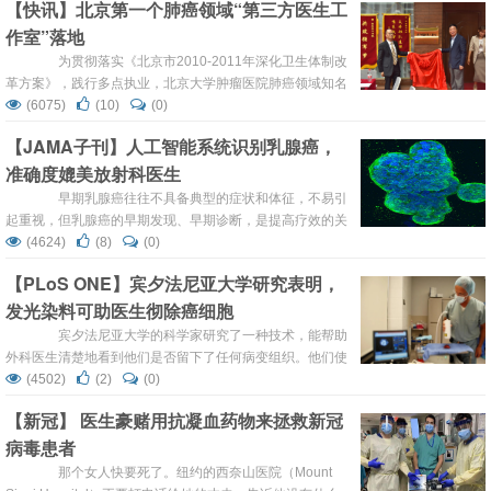
【快讯】北京第一个肺癌领域“第三方医生工
没有拜年、没有喧嚣，更多的磨难、更多的思考。我们这一
作室”落地
年，不忘初心、心怀梦想、勇往直前，跨越障碍、再创辉
煌。您的故事讲给行业听！ &...
为贯彻落实《北京市2010-2011年深化卫生体制改
革方案》，践行多点执业，北京大学肿瘤医院肺癌领域知名
专家张力建医生工作室，于2020年9月23日率先落地北京，
(6075)
(10)
(0)
签约单位北京瑞丽达生物科技有限公司是全国卫生产业企业
【JAMA子刊】人工智能系统识别乳腺癌，
管理协会 基因与细胞技术研究应用专业委员会副会长单位，
准确度媲美放射科医生
致力于新技术研发转化和大健康服务。 此次活动除
了“张力建医生工作室”揭牌，同...
早期乳腺癌往往不具备典型的症状和体征，不易引
起重视，但乳腺癌的早期发现、早期诊断，是提高疗效的关
键。近日，瑞典有研究人员比较了三种人工智能（AI）算法
(4624)
(8)
(0)
识别乳腺癌的能力。事实证明，其中一种算法与普通放射科
【PLoS ONE】宾夕法尼亚大学研究表明，
医生一样准确，该研究可能为将来乳腺癌的筛查提供指导。
发光染料可助医生彻除癌细胞
该研究于8月27日发表在《美国医学会杂志》肿瘤学分
册（JAMA Oncolog...
宾夕法尼亚大学的科学家研究了一种技术，能帮助
外科医生清楚地看到他们是否留下了任何病变组织。他们使
用一种在近红外光下发光并优先积聚在癌细胞中的染料，对
(4502)
(2)
(0)
在兽医院接受治疗的狗进行了乳腺肿瘤切除手术。 这项
【新冠】 医生豪赌用抗凝血药物来拯救新冠
研究由美国宾夕法尼亚大学兽医学院临床科学与高级医学系
病毒患者
的David Holt领导并发表在《公共科学图书馆》上。题目
为“Intraopera...
那个女人快要死了。纽约的西奈山医院（Mount