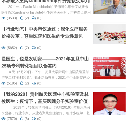
术界最大丑闻Macchiarini事件开始接受审判
的教学内容与纷繁陌...
2011年，Paolo Macchiarini在斯德哥尔摩卡罗林斯卡
医学院(Karolinska Institute)担任外科医生时，声称自己使用
干细胞完成了世界上首例人工合成气管移植手术，他也因此
(3533)
(2)
(0)
而备受赞誉。该手术也被誉为再生医学的一项重大突破。 但
【行业动态】中央审议通过：深化医疗服务
很快就有指控称，至少有一名患者在接受该手术时，病情还
价格改革，尊重医院和医生的专业性意见
没有严重到需要移植器官的地步。 现年63岁的
Macchiarini...
...
(5852)
(7)
(0)
是医生，也是发明家———2021年复旦中山
25项专利转化项目联合签约
今天（5月20日）下午，复旦大学附属中山医院隆重举
行第二期“专利沙龙”。截止活动当日，2021年中山医院已经
成功转化专利25项，签约项目涵盖肝外科、心内科、内镜中
(5185)
(2)
(0)
心和内分泌科等学科领域，均为相关科室专家团队的创新发
【我的2020】贵州航天医院中心实验室及林
明成果。在沙龙活动中，中国科学院院士、复旦大学附属中
牧医生：疫情下，基层医院分子实验室价值
山医院院长樊嘉代表医院与专利受让企业举行现场联合签
约。 近年来，我国在科技成果转化方面出台了一系列政策...
的发挥！
2019年，转化医学网推出《我的2019》年度思考分
享盛宴，行业专家、从业者聚焦癌症治疗、临床多组学、基
因检测、新药研发、免疫治疗、精准医学、新技术新产品临
(7570)
(8)
(0)
床转化。2020年，新冠疫情打乱了一切。这一年的开端，