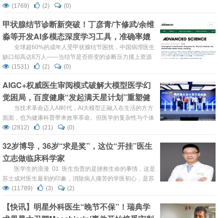
献日日新、假期门诊连轴转、科研论文压工期…如何高效获
(1769)
(2)
(0)
取精准、可信、可落地的医学信息，已成为一线医生的刚
甲状腺结节诊断新突破！丁彦青/卞修武/余维
需。 为此，阿里健康旗下医学AI助手“氢离子”，在春节期
淼等开发AI多模态深度学习工具，准确率媲
间推出了最懂医生的“拜年礼”： 即日起至3月3日，医生下载
氢离子APP或登录PC端，首页输入口...
美资深病理医生
全球超60%的成年人受甲状腺结节困扰，中国病理医生
缺口却高达8万人——当结节是否癌变的诊断压力撞上资源
短缺的矛盾，成为当前甲状腺结节诊断的突出问题。近日，
(1531)
(2)
(0)
南方医科大学丁彦青教授、陆军军医大学卞修武院士、新加
AIGC+权威医生审阅模式破解大模型医学幻
坡科技局余维淼教授团队联合发表在知名期刊《Advanced
觉困局，百度健康“发起满天星计划”重塑健
Science》一项内容给出了解决方案：一款名为AI-
TFNA（AI-Thyroid Fine Needle Aspiratio...
康科普生态
当技术革命迈入AI时代，AI大模型正融入在生活的方方
面面，也为健康科普带来效率革命。但医学的复杂性与个体
医疗问题的差异化让普通大众在使用医疗AI产品时需面临着
(2812)
(21)
(0)
幻觉风险，即医疗AI的平均准确率可能引发对用户的误导。
32岁博导，36岁“求是奖”，这位“开挂”医生
为应对这一问题，破解AI健康科普规模化与准确性间的核心
立志做临床科学家
矛盾，推动科普产能质效双升，7月30日百度健康正式发布
长期公益项目“满天星计划”，以AI大模型为技术基座，将联
医学生的浪漫 01 医生负责的是拯救生命的事情，这是
合10万名医生共建...
苏士成对医生最初的印象，消除病人痛苦的学医初心，是苏
士成眼里的“浪漫”。 这份浪漫驱使他坚定走上漫漫学医路，
(11789)
(3)
(2)
然而，浪漫主义总会与现实狭路相逢，进入中山医学院后，
【快讯】明星外科医生“晚节不保”！瑞典学
繁重的课业与激烈的竞争一度让苏士成对自己的选择充满怀
疑。本科阶段，医学院的不少课程都是双语教学。本就复杂