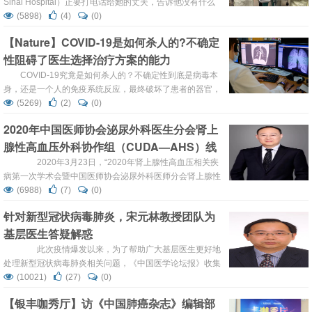
Sinai Hospital）正要打电话给她的丈夫，告诉他没有什么
可以尝试的办法了。后来胡曼·普尔医生赌了一把。 面
(5898)
(4)
(0)
对高压力、高风险的决定，世界各地的医生都很疯狂，都在
【Nature】COVID-19是如何杀人的?不确定
试图找出COVID-19是如何杀死他们的病人的，以便他们能
性阻碍了医生选择治疗方案的能力
够尝试新的方法进行反击。一个不断发展的理论是:在病情最
严重的病人身上，很少有血块阻塞肺部。 ...
COVID-19究竟是如何杀人的？不确定性到底是病毒本
身，还是一个人的免疫系统反应，最终破坏了患者的器官，
这让医生很难确定治疗新冠病毒危重病人的最佳方式。寻求
(5269)
(2)
(0)
抑制免疫反应的药物，但是这也削弱了自身对抗冠状病毒的
2020年中国医师协会泌尿外科医生分会肾上
免疫。 临床数据表明，免疫系统在新冠病毒感染者的减少和
腺性高血压外科协作组（CUDA—AHS）线
死亡中起着一定的作用。这也刺激了对诸如类固醇等抑制免
疫反应的治疗方法的推动。但是其中一些疗法会广...
上研讨会皮质癌专场圆满举行
2020年3月23日，“2020年肾上腺性高血压相关疾
病第一次学术会暨中国医师协会泌尿外科医师分会肾上腺性
高血压外科协作组城际慢病诊疗学术交流会议” 于线上圆满
(6988)
(7)
(0)
举行。会议由成都医学会与凉山州医学会联合主办，中国医
针对新型冠状病毒肺炎，宋元林教授团队为
师协会泌尿外科医师分会肾上腺性高血压外科协作组与西昌
基层医生答疑解惑
市人民医院共同承办，银丰基因作为临床肿瘤研学联盟指定
地唯一落地执行方，参与了本次会议。四川大学华西医院魏
此次疫情爆发以来，为了帮助广大基层医生更好地
强、朱育春和彭星辰教授，武汉...
处理新型冠状病毒肺炎相关问题，《中国医学论坛报》收集
了基层医生在临床诊疗中遇到的问题，邀请专家进行解答。
(10021)
(27)
(0)
继东部战区总医院呼吸科施毅教授和复旦大学附属中山医院
【银丰咖秀厅】访《中国肺癌杂志》编辑部
胡必杰教授进行解答后，我们又收到了更多来自全国各地基