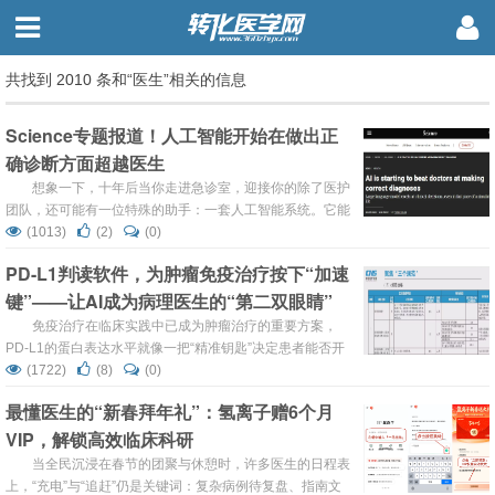
共找到 2010 条和“医生”相关的信息
Science专题报道！人工智能开始在做出正
确诊断方面超越医生
想象一下，十年后当你走进急诊室，迎接你的除了医护
团队，还可能有一位特殊的助手：一套人工智能系统。它能
在你候诊时通过自动监测设备收集数据，在医患交流时实时
(1013)
(2)
(0)
聆听症状描述，随时准备提示医生可能出现的疏漏或建议下
PD-L1判读软件，为肿瘤免疫治疗按下“加速
一步诊疗方向。这一愿景或许很快将成为现实。最新发表于
键”——让AI成为病理医生的“第二双眼睛”
《Science》杂志的研究显示，一种大型语言模型在复杂、
甚至危及生命疾病的诊断中，其表现已频频超过医生——即
免疫治疗在临床实践中已成为肿瘤治疗的重要方案，
使在信息有限、节奏紧张的急诊...
PD-L1的蛋白表达水平就像一把“精准钥匙”决定患者能否开
启PD-1/PD-L1免疫检查点抑制剂这把“生命之门”。迈杰医学
(1722)
(8)
(0)
继核心产品PD-L1检测试剂盒（国械注准20223401300）
最懂医生的“新春拜年礼”：氢离子赠6个月
获批双适应症之后，同步绑定推出免疫组化数字病理图像处
VIP，解锁高效临床科研
理软件（苏械注准20242211923），用于PD-L1自动化判
读，为终端检测数智化赋能。 ...
当全民沉浸在春节的团聚与休憩时，许多医生的日程表
上，“充电”与“追赶”仍是关键词：复杂病例待复盘、指南文