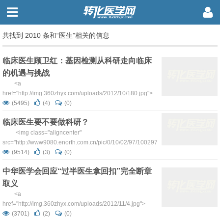
共找到 2010 条和“医生”相关的信息
临床医生顾卫红：基因检测从科研走向临床
的机遇与挑战
<a
href="http://img.360zhyx.com/uploads/2012/10/180.jpg">
<img class="aligncenter size-full wp-image-5134"
(5495)
(4)
(0)
title="180" src="http://img.360zhyx.com/uploads/20...
临床医生要不要做科研？
<img class="aligncenter"
src="http://www9080.enorth.com.cn/pic/0/10/02/97/10029746_568012.jpg"
alt="" width="500" height="333" /> ■ 世界著名医学院的...
(9514)
(3)
(0)
中华医学会回应“过半医生拿回扣”完全断章
取义
<a
href="http://img.360zhyx.com/uploads/2012/11/4.jpg">
<img class="aligncenter size-full wp-image-5487" title="4"
(3701)
(2)
(0)