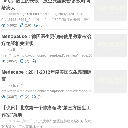
“80后”医生的长假：没空旅游聚会 多数时间
给病人
<div><img src="http://i2.sinaimg.cn/dy/c/2012-10-
04/1349312664_Pe4ffN.jpg" alt="“80后”医生的长假：没空
旅游聚会多数时间给病人" border="1" /></div> 俞旻皓
(4902)
(16)
(0)
正在查看病人伤口 东方网记者...
Menopause：德国医生更倾向使用激素来治
疗绝经相关症状
<a title=""
href="http://img.dxycdn.com/cms/upload/userfiles/image/2012/07/24/219487110.j
rel="fancy_group"><img class="aligncenter" src="h...
(3852)
(2)
(0)
Medscape：2011-2012年度美国医生薪酬调
查
<a title=""
href="http://img.dxycdn.com/cms/upload/userfiles/image/2012/04/27/1335418820.
rel="fancy_group"><img
(3387)
(2)
(0)
src="http://img.dxycdn.com/cms/upload/u...
【快讯】北京第一个肺癌领域“第三方医生工
作室”落地
2020年9月23日，北京大学肿瘤医院肺癌领域知名专家
张力建医生工作室落地北京。