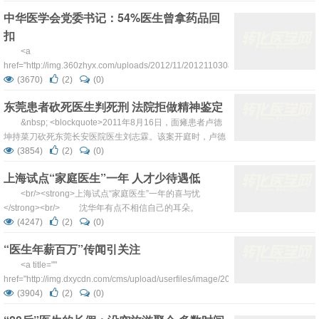
src="http://img.360zhyx.com/uploads/2012/1...
中华医学会党委书记：54%医生曾拿药品回
扣
<a
href="http://img.360zhyx.com/uploads/2012/11/20121103081450_49841.jpg">
<img class="aligncenter size-full wp-image-5448"
(3670)
(2)
(0)
title="20121103081450_49841" src="...
东莞患者砍死医生判死刑 法院拒做精神鉴定
&nbsp; <blockquote>2011年8月16日，面瘫患者卢德
坤持菜刀砍死东莞长安医院医生刘志霖。该案开庭时，卢德
坤称自己病情恶化、家庭破裂也是刘误诊所致，持刀到医院
(3854)
(2)
(0)
交涉，医生态度不好让他很气愤，本意并非要报复。昨日东
上海试点“家庭医生”一年 人才少待遇低
莞中院一审认为，没有证据证明刘志霖给卢德坤治疗过，没
有必要对卢德坤进行司法精神鉴定，以故意杀人罪判处卢死
<br/><strong>上海试点“家庭医生”一年的喜与忧
刑。</blockquote> ...
</strong><br/> 沈华年有点不相信自己的耳朵。
“挂号费只要两块钱？第一个看专家，还不用重复做B
(4247)
(2)
(0)
超？”来上海同仁医院看胆囊结石的沈华年，觉得自己刚刚
“医生年薪百万”传闻引关注
享受了贵宾待遇。而他，只是一个签约了家庭医生的上
海“平头百姓”,他的通行证，就是其签约医生陈华开具的转诊
<a title=""
单。 ...
href="http://img.dxycdn.com/cms/upload/userfiles/image/2012/07/30/609733085.j
rel="fancy_group"><img
(3904)
(2)
(0)
src="http://img.dxycdn.com/cms/upload/us...