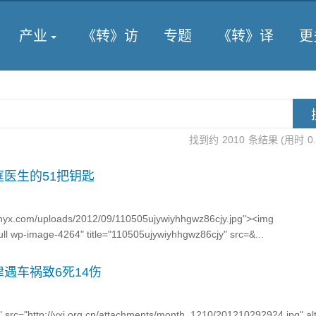
产业
《转》访
专题
《转》译
更
找到约
2010
条结果 (用时
0
医生的51把钥匙
0zhyx.com/uploads/2012/09/110505ujywiyhhgwz86cjy.jpg"><img
full wp-image-4264" title="110505ujywiyhhgwz86cjy" src=&...
遇车祸致6死14伤
" src="http://yxj.org.cn/attachments/month_1210/201210292924.jpg" alt