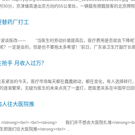
30分，京津塘高速出京方向约55公里处，一辆载有德籍旅客的北京牌
.
要替药厂打工
新波谈医改—— “当医生的劳动价值提高后，医疗费用是否就会下降呢
呢？一定是会的，但是也不要抱太多希望！”前日，广东省卫生厅副厅长
医院举办的首届广州脑血管病论坛时指出，我国大病致贫、返贫情况非常
立大病救助机制。 <!--more--> <br...
抢手 月收入过万？
医患关系紧张的今天，医疗市场每天都在蠢蠢欲动，都在变化，有人选择转行
的逐渐繁荣，无疑为医生的未来点亮了一盏灯，愿医患关系在中国早日回
mg.360zhyx.com/uploads/2012/08/U8023P911DT20120808093300.jpg&q
病人往大医院推
</strong><br/> <br/><strong> 我们并不想去大医院扎堆</strong><br/
我们往大医院推</strong><br/> ...