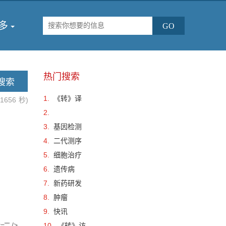
多
热门搜索
1.
《转》译
.1656
秒)
2.
3.
基因检测
4.
二代测序
5.
细胞治疗
6.
遗传病
7.
新药研发
8.
肿瘤
9.
快讯
="" />
10.
《转》访