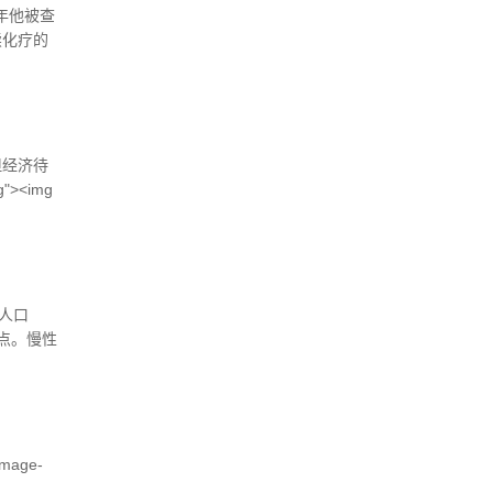
年他被查
续化疗的
志林即将
但经济待
"><img
龄人口
分点。慢性
区卫生局
..
-image-