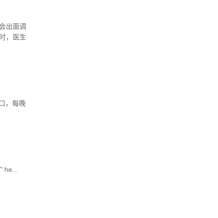
会出面调
时，医生
><img
号窗口，每晚
 he...