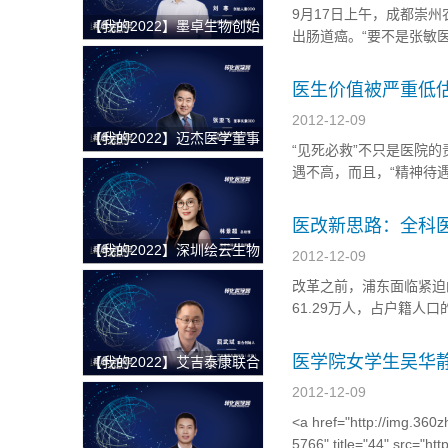
9月17日上午，成都崇
【我的2022】墨卓生物创始
出肠道癌。“要不是张敏
人兼COO刘寒：日日精进，
费用欲放弃，医生张敏塞
久久为功，把一个好的单细
出院时，向张敏跪地致谢。<
医生价值被严重低
胞中国解决方案带给客户
2012-12-09
【我的2022】迈杰医学董事
“见死必救”不只是医院
长兼首席执行官张亚飞：数
遇不高，而且，“精神待遇”似乎更遭。
智化赋能商业模式转型，为
class="aligncenter size-
客户提供更优质的伴随诊断
医改新思路：全科
整体解决方案
【我的2022】深圳绘云生物
2012-12-09
总经理林景超：专注慢病早
改革之前，浦东面临紧迫的
筛类临床质谱检测产品，从
61.29万人，占户籍人口
临床痛点出发，为临床医学
非传染性疾病的主要患病
检验解决更多难题
长。他的想法很明确，必须
医学院女学生吴华
【我的2022】艾吉泰康联合
创始人屈武斌：对技术精雕
2012-12-09
细琢，以客户应用场景为核
<a href="http://img.360z
心，用特色服务提供基因捕
5766" title="44" src="ht