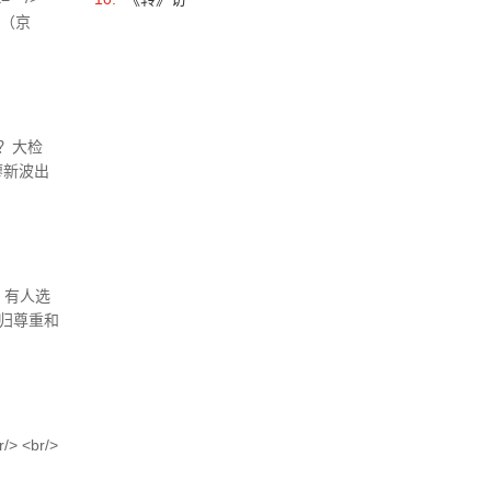
照（京
？大检
廖新波出
严重，他
，有人选
归尊重和
uo...
> <br/>