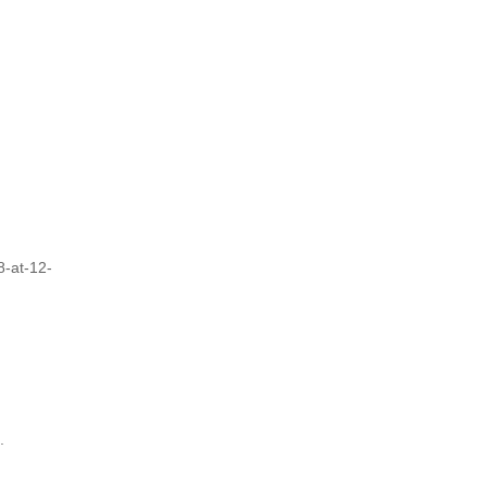
8-at-12-
.