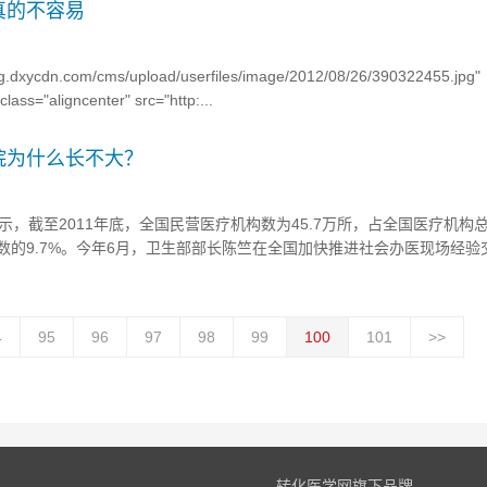
真的不容易
/img.dxycdn.com/cms/upload/userfiles/image/2012/08/26/390322455.jpg"
lass="aligncenter" src="http:...
院为什么长不大？
，截至2011年底，全国民营医疗机构数为45.7万所，占全国医疗机构
总数的9.7%。今年6月，卫生部部长陈竺在全国加快推进社会办医现场经验
度上还存在“小、散、乱”等问题，尚不能对公立医院形成有效竞争。民营
营医院床位数达到100张以上，二级和二级以上民营医院仅占其总数的5...
4
95
96
97
98
99
100
101
>>
转化医学网旗下品牌