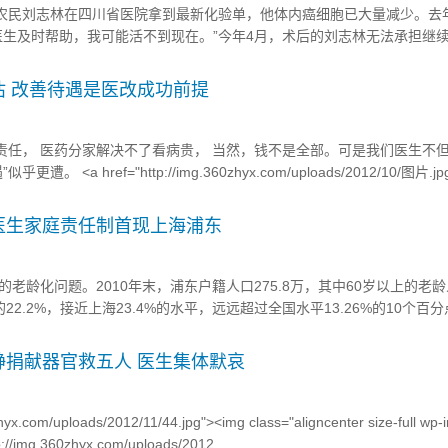
州农民刘志林在四川省医院拿到最新化验单，他体内癌细胞已大量减少。去
医生及时帮助，我可能活不到现在。”今年4月，术后的刘志林无法承担继
给他一个信封，在明知还不上的情况下借给他2万元钱继续治病。17日刘
!--more--> 医生反塞患者“红包”、患者跪地致谢医生的感人场...
估 改善待遇是医改成功前提
的责任， 医药分家解决不了看病贵， 当然，钱不是全部。可是我们医生不
 <a href="http://img.360zhyx.com/uploads/2012/10/图片.jpg
full wp-image-4379&q...
医生家庭责任制首现上海浦东
老龄化问题。2010年末，浦东户籍人口275.8万，其中60岁以上的老
的22.2%，接近上海23.4%的水平，远远超过全国水平13.26%的10个百
群体越来越大，成为居民健康的主要杀手。2009年，孙晓明出任浦东新
改革，否则别无出路。随后的2010年，在孙晓明的主导下，浦东的六个.
静捐献器官救五人 医生集体默哀
hyx.com/uploads/2012/11/44.jpg"><img class="aligncenter size-full wp
tp://img.360zhyx.com/uploads/2012...