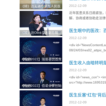
2012-12-09
《转》访无锡市第九人民医
院科教科主任赵刚
近年医患关系日趋紧张，
解、协商或者协助走法律
在发生纠纷时往往不知所措
src="http://w2tools.iiyib
医生眼中的医改：
《转》访Olink亚太副总裁
Andrea Ballagi博士：新一
2012-12-09
代蛋白组学如何加速精准医
<div id="NewsContentLab
疗新进程
08/24/03/res02_at
8时开始挂第二天...
【我的2022】瑞普基因首席
医生收入由暗转明
技术官王涛：发挥BT+AI双
引擎特色优势，推进AI技术
2012-12-09
在精准医疗领域的临床落地
<div id="news_con"> <im
src="http://www.1695315
【我的2022】佰诺全景创始
人焦磊：降低使用成本和难
医生反塞“红包”背
度，推动全景病理技术在中
国的临床转化落地
2012-12-09