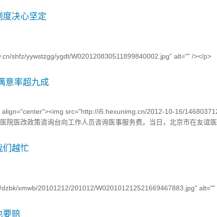
制度决心坚定
gov.cn/shfz/yywstzgg/ygdt/W020120830511899840002.jpg" alt="" /><
国务院医改办公室）、卫生部、人力资源社会保障部...
满意率超九成
v align="center"><img src="http://i5.hexunimg.cn/2012-10-16/14680371
在友谊医院医改政策咨询台向工作人员咨询医事服务费。当日，北京市在友谊医院
我们越忙
cn/dzbk/xmwb/20101212/201012/W020101212521669467883.jpg" alt=""
6" /> 又到国...
也要赔