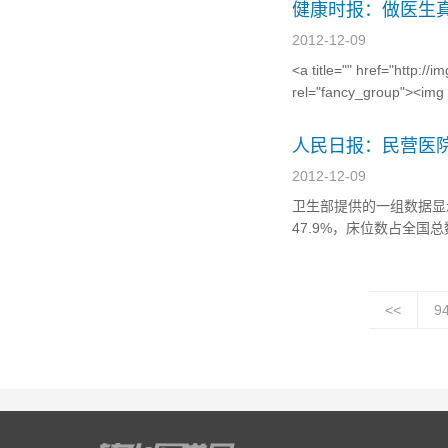
健康时报：做医生
2012-12-09
<a title="" href="http:/
rel="fancy_group"><img c
人民日报：民营医
2012-12-09
卫生部提供的一组数据显示
47.9%，床位数占全国
指出，社会办医在一定程
普遍偏小，仅有12%的民
<<
9