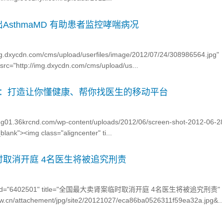
sthmaMD 有助患者监控哮喘病况
/img.dxycdn.com/cms/upload/userfiles/image/2012/07/24/308986564.jpg"
src="http://img.dxycdn.com/cms/upload/us...
Tap：打造让你懂健康、帮你找医生的移动平台
img01.36krcnd.com/wp-content/uploads/2012/06/screen-shot-2012-06-2
lank"><img class="aligncenter" ti...
取消开庭 4名医生将被追究刑责
><img id="6402501" title="全国最大卖肾案临时取消开庭 4名医生将被追究刑责"
mw.cn/attachement/jpg/site2/20121027/eca86ba0526311f59ea32a.jpg&..