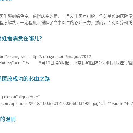
医生谈纠纷色变。值得庆幸的是，一旦发生医疗纠纷，作为单位的医院便
程序解决，一定程度上缓解了当事医生的心理压力。然而，面对医疗纠纷
，甚至为了尽快了事与患者私签协议，将自己陷入不必要的麻烦中。 <div
bs.com/bbs/up...
百姓看病贵在哪儿？
el"> <img src="http://zqb.cyol.com/images/2012-
tpic_brief.jpg" alt="" /> 8月19日晚8时起，北京协和医院24小时开放挂
是医改成功的必由之路
g class="aligncenter"
.com/uploadfile/2012/1003/20121003060834928.jpg" alt="" width="462"
后的温情