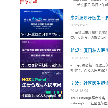
推荐活动
新京报讯 昨日上午8时
B10475）中型旅行车，..
廖新波呼吁医生不
2012-12-09
广东省卫生厅副厅长廖
第七届北京单细胞与空间组
查、大处方是否就会减少
学研讨会
席由广州医学院第二附属
呼吁政府提升医疗的公益性，建
希望：厦门私人医生
2012-12-09
第二届西部单细胞与空间组
&nbsp; 编者按：在
学论坛
择坚持，而私人医生市场
理解。 <a href="http://i
宁波：社区医生把
2012-12-09
【直播】 NGS大panel注册
<br/><strong>读者来电：
合规与入院破局
<strong> 社区医院医生把