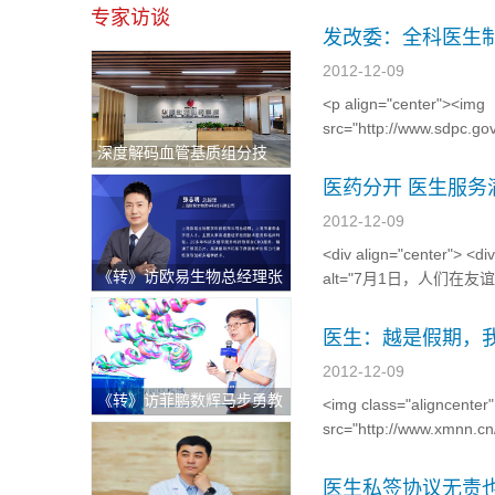
专家访谈
发改委：全科医生
2012-12-09
<p align="center"><img
src="http://www.sdpc.
深度解码血管基质组分技
28日，国家发展改革委（
术：重塑退行性骨关节炎治
医药分开 医生服务
疗新格局与医疗出海中东新
2012-12-09
机遇
<div align="center"> <di
《转》访欧易生物总经理张
alt="7月1日，人们
志明：持续逆势快速增长！
破解科研服务"不可能三
医生：越是假期，
角"的硬核逻辑
2012-12-09
《转》访菲鹏数辉马步勇教
<img class="aligncenter"
授｜AI与分子模拟引领生物
src="http://www.xmnn.
医药创新，“构象选择机制”
width="400" height="26
开辟药物动态设计新纪元
医生私签协议无责