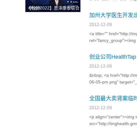
获整体解决方案
【我的2022】恩泽康泰联合
创始人李志：开放与合作，
加州大学医生开发出A
深耕外泌体技术开发与临床
2012-12-09
转化，为创新药研发提供坚
<a title="" href="http:/
实的肩膀！
rel="fancy_group"><img 
创业公司Health
2012-12-09
&nbsp; <a href="http://
06-05-pm.png" target="_b
全国最大卖肾案临时
2012-12-09
<p align="center"
src="http://imghealth.g