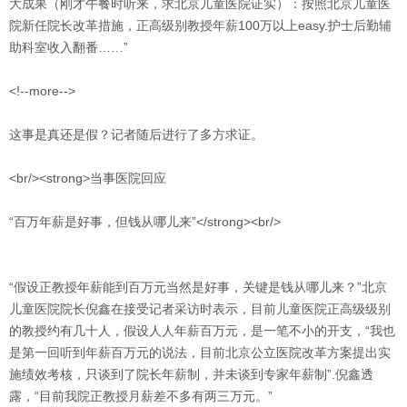
大成果（刚才午餐时听来，求北京儿童医院证实）：按照北京儿童医
院新任院长改革措施，正高级别教授年薪100万以上easy.护士后勤辅
助科室收入翻番……”
<!--more-->
这事是真还是假？记者随后进行了多方求证。
<br/><strong>当事医院回应
“百万年薪是好事，但钱从哪儿来”</strong><br/>
“假设正教授年薪能到百万元当然是好事，关键是钱从哪儿来？”北京
儿童医院院长倪鑫在接受记者采访时表示，目前儿童医院正高级级别
的教授约有几十人，假设人人年薪百万元，是一笔不小的开支，“我也
是第一回听到年薪百万元的说法，目前北京公立医院改革方案提出实
施绩效考核，只谈到了院长年薪制，并未谈到专家年薪制”.倪鑫透
露，“目前我院正教授月薪差不多有两三万元。”