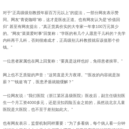
对于“正高级级别教授年薪百万元以上”的提法，一部分网友表示赞
同。网友“青瓷咖啡”称，这才是医改正道。也有网友认为是“价值回
归”.甚至有网友提出，“真正货真价实的大专家一年拿100万元算少
的。”网友“菜菜爱时事”回复称：“学医的有几个人愿意干儿科的？先学
内科再干儿科，否则很难成才，正高级别儿科教授就应该值那个价
钱。”
一位患者家属也在网上回复称：“要真是这样也好，免得患者挨宰。”
网上也不乏质疑的声音：“这简直是天方夜谭。”“医改的内容就是加
薪？”“‘钱途’有了，医患矛盾就能缓解？”
一位网友说：“我们医院（浙江某区县级医院）医改后，副主任级别医
生一个月工资4000多元，还是没扣四险五金之前的，虽然说北京儿童
医院是大医院，也不至于差别如此大。”
也有网友表示，监督机制同样重要：“为了多看病，每个病人看一分钟