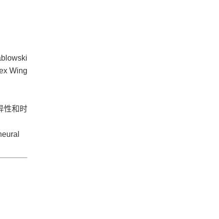
lowski
x Wing
异性和时
neural