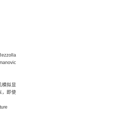
ezzolla
anovic
机模拟显
似，即使
ture