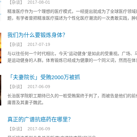
【
杂谈
】
2017-08-01
精准医疗作为一个理想的医疗模式，一经提出就成为了全球医疗领域
题，有学者曾把精准医疗描述为个性化医疗潮流的一次勇敢实践，肿
治疗更是给一度绝望的肿瘤患者带来了新的希望。但人们对于精准医
却各有各的思考，日前，转化医学网受邀参加了“2017年临床肿瘤学
我们为什么要锻炼身体？
术研讨会——Best of ASCO® 2017 China”上的臻和科技卫星会，
【
杂谈
】
2017-07-19
请到中山大学附属肿瘤医院蔡修宇教授、臻和科技创始人兼CEO杜波
技首席技术官王海波接受我们的访谈。
与以往任何一个时代相比，今天“运动健身”是如此的受重视。广场、
是运动健身的人群。体育锻炼已经成为健康的一个同义词，然而在体
没有任何人是完全健康的。
「夫妻院长」受贿2000万被抓
【
杂谈
】
2017-06-09
长治医学院职工期待已久的一桩受贿案终于判了，而被告是他们的前
庸晋及其妻子魏武。
真正的广谱抗癌药在哪里？
【
杂谈
】
2017-06-09