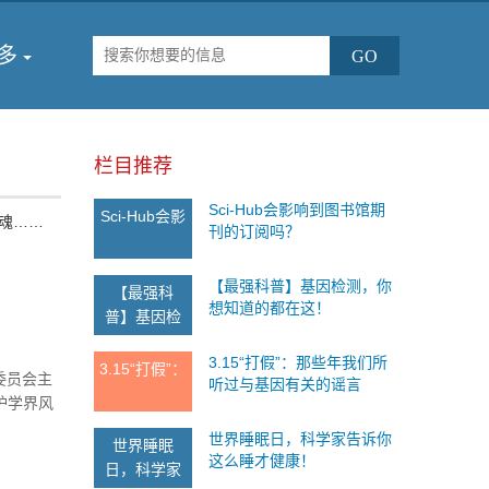
多
栏目推荐
Sci-Hub会影响到图书馆期
Sci-Hub会影
魂……
刊的订阅吗？
【最强科普】基因检测，你
【最强科
想知道的都在这！
普】基因检
3.15“打假”：那些年我们所
3.15“打假”：
委员会主
听过与基因有关的谣言
护学界风
世界睡眠日，科学家告诉你
世界睡眠
这么睡才健康！
日，科学家