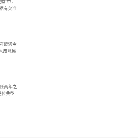
盟”中，
数据有欠准
政府遭遇今
人废除奥
在上任两年之
是位典型
监出身，