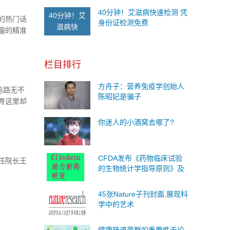
40分钟！艾滋病快速检测 凭
40分钟！艾
的热门话
身份证检测免费
滋病快
瘤的精准
疗的认识
新进展学
栏目排行
会后有幸邀
及臻和科
方舟子：营养免疫学创始人
马路无不
陈昭妃是骗子
育这里却
你迷人的小酒窝去哪了?
CFDA发布《药物临床试验
任院长王
的生物统计学指导原则》及
Clindata重磅解读
45张Nature子刊封面,展现科
学中的艺术