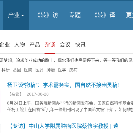
产业
《转》访
专题
《转》译
更
企业
人物
产品
杂谈
会议
快讯
研梦想，追求创业成功的路上，偶尔我们也需要停下来，等一等我们的灵
科研
基因
医院
医药
肿瘤
医学
疾病
杨卫谈“撤稿”：学术需务实，国自然不接幽灵稿！
【
杂谈
】
2017-08-28
8月24日上午，国务院新闻办举行的新闻发布会，国家自然科学基金
任杨卫院士在回答“近几年一些期刊出现了中国论文被‘下架’，如何维
清气正氛围”的问题时表示，将对学术不端行为进行严厉打击。
【专访】中山大学附属肿瘤医院蔡修宇教授 | 谈