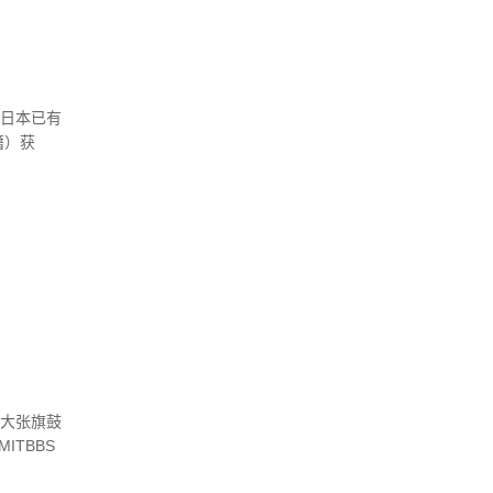
，日本已有
籍）获
和德国
外大张旗鼓
ITBBS
大家参