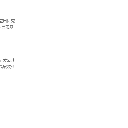
应用研究
·盖茨基
起。然
松却满心
海研发公共
高层次科
整合了
，入选专