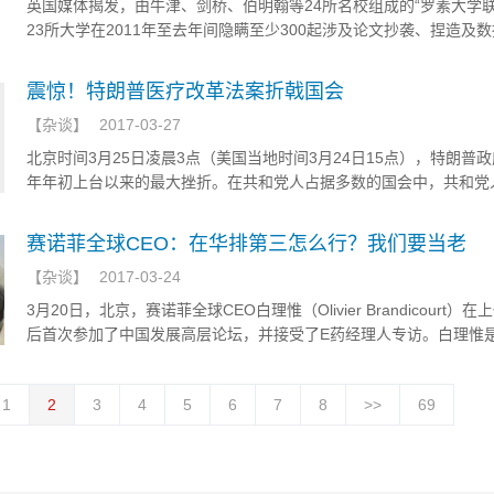
英国媒体揭发，由牛津、剑桥、伯明翰等24所名校组成的“罗素大学联
23所大学在2011年至去年间隐瞒至少300起涉及论文抄袭、捏造及
确的情况。
震惊！特朗普医疗改革法案折戟国会
【
杂谈
】
2017-03-27
北京时间3月25日凌晨3点（美国当地时间3月24日15点），特朗普
年年初上台以来的最大挫折。在共和党人占据多数的国会中，共和党
巴马医疗的计划再次受到重挫。
赛诺菲全球CEO：在华排第三怎么行？我们要当老
【
杂谈
】
2017-03-24
3月20日，北京，赛诺菲全球CEO白理惟（Olivier Brandicourt）
后首次参加了中国发展高层论坛，并接受了E药经理人专访。白理惟
的法国人，白发，时髦的蓝框眼镜，在衣着上总是无可挑剔，医学总
有些谨言慎行，面前摆着厚厚一撂资料。
1
2
3
4
5
6
7
8
>>
69