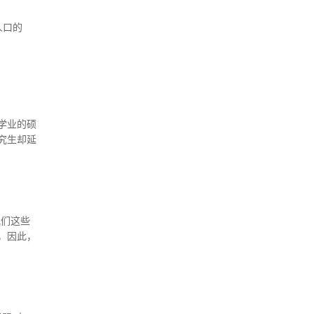
人口的
学业的硕
究生却延
我们这些
，因此，
。”国际
会主席吉
植者联盟
意思。