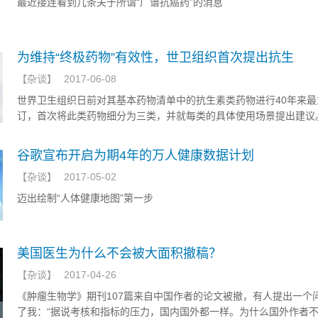
最近接连看到几条关于所谓“广谱抗癌药”的消息
为维持“终极药物”有效性，世卫组织首次提出抗生
【
杂谈
】
2017-06-08
世界卫生组织日前对其基本药物清单中的抗生素类药物进行40年来最
订，首次将此类药物细分为三类，并就每类的具体使用场景提出建议
类将有利于缓解病菌耐药性问题，确保患者有药用、用对药。
谷歌宣布开启为期4年的万人健康数据计划
【
杂谈
】
2017-05-02
迈出绘制“人体健康地图”第一步
美国医生为什么不会被大面积撤稿？
【
杂谈
】
2017-04-26
《肿瘤生物学》期刊107篇来自中国作者的论文被撤，有人提出一个
了我：“据说考核和指标的压力，国内国外都一样。为什么国外作者