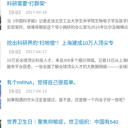
考。
科研需要“打群架”
【
杂谈
】
2017-04-18
当《中国科学报》记者走进北京工业大学生命学院生物电子学及医学
实验室时，很难将眼前这个窄小拥挤的办公室与2015年比尔及梅琳达
金会科技创新大挑战项目基金（简称“盖茨基金”）得主之一联系在一
而，对于这个狭小得只能放下四张办公桌的办公室，实验室负责人张
挖出科研界的“扫地僧”！上海建成10万人顶尖专
爱惜：“别看我们的实验室小，可是我们环境温馨呀。”
【
杂谈
】
2017-04-17
10万名全球顶尖科技人才，来自300多个细分领域。记者15日从上
服务平台获悉，一张全面了解全球顶尖人才的大数据网络———全球
技人才数据库和信息服务平台已完成第一阶段建设。这份数据库目前
3.9万名全球顶尖专家、1.4万名华人顶尖专家和5万名本市科技专家
有个mRNA，觉得自己很孤单。
家在各自领域中的排名均为前千分之一。
【
杂谈
】
2017-04-13
如果相遇的尽头注定是错过，是不是，还是做一个内含子好一些呢？
世界卫生日｜聚焦抑郁症，世卫组织：中国有540