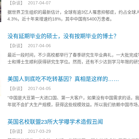
【
杂谈
】
2017-04-07
据世界卫生组织的最新估计，全球有逾3亿人罹患抑郁症，约占全球
4.3%，近十年来增速约18%，其中中国有5400万患者。
没有延期毕业的硕士，没有按期毕业的博士？
【
杂谈
】
2017-04-06
最近一段时间，不少高校都举行了春季研究生毕业典礼，一大批完成
士和博士生顺利获得研究生学位。然而，还有不少达到学习年限的研
期了。
美国人到底吃不吃转基因？真相是这样的……
【
杂谈
】
2017-04-05
“中国是大豆第一大进口国、第一大客户，如果没有中国需求的话，
年就不会扩大生产规模，获得这些规模效益。所以我们依赖中国市场
我们这些大豆生产国的农民从来没有想过联合起来不向中国销售大豆
大豆种植者联盟访华团成员、美国的豆农，同时也是美国大豆出口协
英国名校联盟23所大学曝学术造假丑闻
姆？米勒在回应有关中国大豆高度依赖进口的隐患时说，国际大豆种
【
杂谈
】
2017-03-29
代表团此行目的是为了更好地服务中国市场，绝没有控制对华出口的