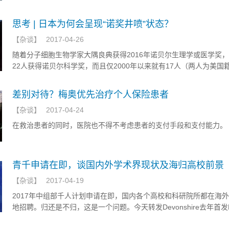
规模撤稿呢？”
思考 | 日本为何会呈现“诺奖井喷”状态？
【
杂谈
】
2017-04-26
随着分子细胞生物学家大隅良典获得2016年诺贝尔生理学或医学奖
22人获得诺贝尔科学奖，而且仅2000年以来就有17人（两人为美国
奖，这一数量仅次于美国的59人，高于英国（10人）、法国（7人）
（6人）。
差别对待？梅奥优先治疗个人保险患者
【
杂谈
】
2017-04-24
在救治患者的同时，医院也不得不考虑患者的支付手段和支付能力。
青千申请在即，谈国内外学术界现状及海归高校前景
【
杂谈
】
2017-04-19
2017年中组部千人计划申请在即，国内各个高校和科研院所都在海
地招聘。归还是不归，这是一个问题。今天转发Devonshire去年首发M
的一篇文章，对国内外学术界现在及海归高校前景进行深入分析，供