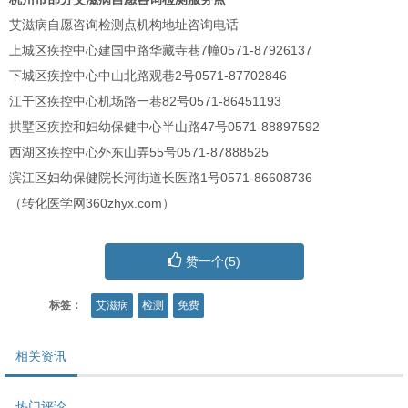
艾滋病自愿咨询检测点机构地址咨询电话
上城区疾控中心建国中路华藏寺巷7幢0571-87926137
下城区疾控中心中山北路观巷2号0571-87702846
江干区疾控中心机场路一巷82号0571-86451193
拱墅区疾控和妇幼保健中心半山路47号0571-88897592
西湖区疾控中心外东山弄55号0571-87888525
滨江区妇幼保健院长河街道长医路1号0571-86608736
（转化医学网360zhyx.com）
赞一个(
5
)
标签：
艾滋病
检测
免费
相关资讯
热门评论