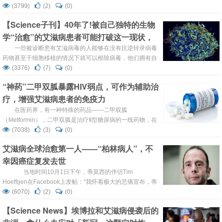
就其在低收入和中等收入国家推行的用于暴露前预防(PrEP)
(3799)
(2)
(0)
的长效艾滋病毒注射药物cabotegravir的专利权，正在与联
【Science子刊】40年了!被自己独特的生物
合国支持的药物专利池(MPP)进行商谈。 这项交易建立在与
学“治愈”的艾滋病患者可能打破这一现状，
MPP已有的合作关系基础上，通过这一合作，超过2000万
人获得了...
隐藏着结束全球祸害的秘密
一些被诊断患有艾滋病毒的人能够在没有抗逆转录病毒
药物甚至干细胞移植的情况下就可以根除病毒，他们拥有自
然抑制病毒并实现医学上可验证的治愈的能力。 科学家称这
(3376)
(7)
(0)
种小群体为“精英控制者” （elite controllers），反映了他们
“神药”二甲双胍暴露HIV弱点，可作为辅助治
控制最臭名昭著的病毒之一的独特能力。 最近几个月，这些
疗，增强艾滋病患者的免疫力
患者中有两名患者在科学文献中名声大扬，每位患者主要以
代号命名：“旧金山病人”...
在医药界，有一种特殊的药品——二甲双胍
（Metformin），二甲双胍是治疗Ⅱ型糖尿病的一线药物，在
全世界范围内有数亿名患者在使用。有趣的是，近年来的研
(7038)
(3)
(0)
究发现，二甲双胍除了可以降血糖、减肥、还能改善血脂代
艾滋病全球治愈第一人——“柏林病人”，不
谢、减少心血管并发症风险、甚至还有抗衰老和抗肿瘤的作
幸因癌症复发去世
用。这众多的疗效也使得二甲双胍被人奉为“神药”。 二甲双
胍还能给我们带来...
当地时间10月1日下午，蒂莫西的伴侣Tim
Hoeffgen在Facebook上发帖：“我怀着极大的悲痛宣布，蒂
莫西在与白血病抗争了五个月后，于今天下午离开了我们。
(6070)
(2)
(0)
我和朋友们就守候在他的身边。”蒂莫西临终前一直在他的
【Science News】埃博拉和艾滋病侵袭后的
家乡加州的棕榈泉接受临终关怀。 蒂莫西生前与女演员莎朗
斯通参加艾滋病慈善活动 ...