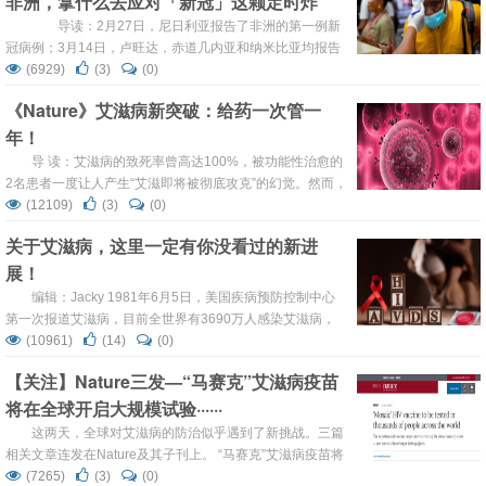
非洲，拿什么去应对「新冠」这颗定时炸
弹……
导读：2月27日，尼日利亚报告了非洲的第一例新
冠病例；3月14日，卢旺达，赤道几内亚和纳米比亚均报告
了首例新冠肺炎病例，受影响的非洲国家累计达到23个。遭
(6929)
(3)
(0)
受埃博拉和艾滋病等严重传染病侵袭后的非洲，卫生系统薄
《Nature》艾滋病新突破：给药一次管一
弱、人口聚集的非洲，该如何应对新冠这场“强制灌输“的全
年！
球风暴？ 昨日，南非总统Cyril Ramaphosa在电视讲话
中...
导 读：艾滋病的致死率曾高达100%，被功能性治愈的
2名患者一度让人产生“艾滋即将被彻底攻克”的幻觉。然而，
个例终究是个例，患者病情的独特性决定了该治疗方案的局
(12109)
(3)
(0)
限性，难以被推广。治疗艾滋，关键还得靠“鸡尾酒疗法”--
关于艾滋病，这里一定有你没看过的新进
艾滋病抗病毒治疗，而该治疗最扎眼的短板便是依从性差，
展！
极大地影响了治疗效果。 北卡罗来纳大学的研究人员则于近
期完美地解决了这一令人头疼的问题：他们制造出一...
编辑：Jacky 1981年6月5日，美国疾病预防控制中心
第一次报道艾滋病，目前全世界有3690万人感染艾滋病，
死亡人数达到1200万，据WHO估计，中国有超过125万艾
(10961)
(14)
(0)
滋病患者，艾滋病危害极大，死亡率极高，对全人类的健康
【关注】Nature三发—“马赛克”艾滋病疫苗
产生了极大的威胁，虽然“鸡尾酒疗法”能够有效控制艾滋病
将在全球开启大规模试验······
进展，但至今仍未研制出根治艾滋病的特效药物，也还没有
可用于预防的有效疫苗，但是科学家们从来没...
这两天，全球对艾滋病的防治似乎遇到了新挑战。三篇
相关文章连发在Nature及其子刊上。 “马赛克”艾滋病疫苗将
在全球数千人中进行试验 之前对于“马赛克”疫苗的小规模试
(7265)
(3)
(0)