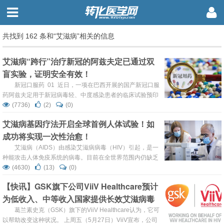
共找到 162 条和“艾滋病”相关的信息
艾滋病“跨行”治疗新冠的阿兹夫定已通过双
盲实验，证明安全有效！
新冠口服药 01 近日，一项在巴西开展的国产新冠口服
药阿兹夫定用于新冠病毒轻、中度感染患者的临床试验预印
本已发布。 临床研究结果证明，阿兹夫定可显著缩短轻、中
(7736)
(2)
(0)
度SARS-CoV-2感染患者的核酸转阴时间、加快病毒消除、
艾滋病基因疗法开启全球首例人体试验！如
显著降低病毒载量、减轻患者症状、缩短病程, 且安全性良
成功将实现一次性治愈！
好、对患者肝肾功能无显著影响，安全有效。在此，针对该
项研究的临床试验结果展开解读，...
艾滋病（AIDS）由感染艾滋病病毒（HIV）引起，是一
种能攻击人体免疫系统的病毒。目前在全世界范围内仍缺乏
根治HIV感染的有效药物。现阶段的治疗目标是最大限度和
(4630)
(13)
(0)
持久地抑制患者体内的病毒复制，使患者获得免疫功能重建
【快讯】GSK旗下公司ViiV Healthcare预计
并维持免疫功能，同时降低HIV感染与非艾滋病相关疾病的
为低收入、中等收入国家提供长效艾滋病毒
发病率和死亡率。 EBT-101疗法 01 艾滋病毒长期居住在组
织储存库中，躲避开...
注射药物
葛兰素史克（GSK）旗下的ViiV Healthcare认为，它可
以帮助改变这种状况。 上周五（5月27日）ViiV宣布，公司