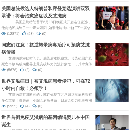
验证明，此种疫苗引发了针对HIV的强烈免疫反应，可使人
美国总统候选人特朗普和拜登竞选演讲双双
体产生抗HIV抗体。 “马赛克”疫苗的III期试验预计在9月份进
承诺：将会治愈癌症以及艾滋病
行，研究将招募包括阿根廷，意大利，墨西哥，波兰和美国
等8个国...
美国总统特朗普于6月18日晚正式开启连任竞选，
他向选民描绘了一个宏大蓝图: 如果他能成功连任下一届总
统，将会治愈癌症以及艾滋病，并让美国人登上火星等承
(12871)
(53)
(0)
诺。 6月18日晚上特朗普在奥兰多举行的2020年竞选
同志们注意！抗逆转录病毒治疗可预防艾滋
启动大会上面对近8万竞民粉丝说：“我们会找到很多很多疾
病传播
病的治疗方法，包括癌症和其他疾病。我们将彻底根除美国
的艾滋病，我们已经快要成功了。我们...
艾滋病以潜伏时间长、感染后难以察觉、传染范围广及
死亡率极高成为世界上最具破坏力的流行病之一，其肆意传
播使人类生存和发展受到了严峻挑战。随着艾滋病病毒感染
(5678)
(2)
(0)
人数的增加，抗艾滋病药物的研究已成为世界重大课题之
世界艾滋病日｜被艾滋病患者侵犯，可在72
一。众所周知，性传播是艾滋病的重要传播途径，而其中男
小时内自救！必须学！
同性恋者特殊的性行为方式，使得他们感染艾滋病病毒的几
率相比异性恋者更高。 ...
艾滋病是有阻断药的，或许你现在才意识到疾病科普有
多么重要！没关系，小编会肩负使命，日后会努力把更有用
的知识及时传播！ 检验医学网 现在，艾滋病自救漫画版来
(5955)
(4)
(0)
了！请看官们再次重温这项科普，牢记于心！ ...
世界首例免疫艾滋病的基因编辑婴儿在中国
诞生