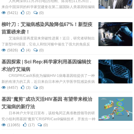
人民网深圳11月26日电(吕绍刚、陈育柱)11月26日，
来自中国深圳的科学家贺建奎在第二届国际人类基因组编辑
峰会召开前一天宣布，一对名为露露和娜娜的基因编辑婴儿
(5421)
(2)
(0)
于11月在中国健康诞生。这对双胞胎的一个基因经过修改，
柳叶刀：艾滋病感染风险降低67%！新型疫
使她们出生后即能天然抵抗艾滋病。这是世界首例免疫艾滋
苗重磅来袭！
病的基因编辑婴儿，也意味着中国在基因编辑技术用于疾病
预防领域实现历史性突破。 ...
艾滋病疫苗再度迎来突破性进展！近日，研究者研制出
了新型HIV疫苗，它在人和恒河猴中催生了强大的免疫反
应，并且带来了67％的抗病毒保护作用。国际顶级学术期刊
(5826)
(4)
(0)
柳叶刀以大篇幅报道了这一重大研究成果。 今年6月，转网
基因探索 | Sci Rep:科学家利用基因编辑技
曾经报道过一篇关于艾滋病疫苗的文章Nature子刊：重大突
术治疗艾滋病
破！科学家开发出新型艾滋病疫苗！要变天了…，此文章
中，NIH...
CRISPR/Cas9系统为编辑HIV-1病毒基因组提供了一种
新的有潜力的工具，近日来自日本神户大学医学院感染疾病
中心及健康科学研究生院国际卫生系的研究人员设计了一种
(4457)
(3)
(0)
RNA引导的CRISPR/Cas9以靶向HIV-1调节基因tat和rev，
基因“魔剪”成功灭活HIV基因 有望带来根治
其中的引导RNAs（gRNA）都基于CRISPR的特异性设计，
艾滋病的新疗法
其靶向的序列在6种主要的HIV-1亚型中都保守存在。 ...
日本神户大学近日宣布，该校龟冈正典准教授领导的研
究小组利用基因“魔剪”CRISPR/Cas9编辑技术，开发出一种
有效方法，能破坏艾滋病病毒（人类免疫缺陷病毒1型，
(11065)
(17)
(0)
HIV-1）的调节基因，成功抑制感染细胞内HIV-1的增殖。