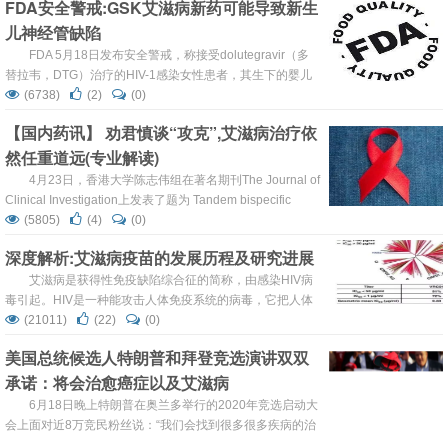
FDA安全警戒:GSK艾滋病新药可能导致新生
HIV-1感染者现在主要通过多药联合治疗（cART）来控制病
儿神经管缺陷
情，尚无根治方法。HIV-1...
FDA 5月18日发布安全警戒，称接受dolutegravir（多
替拉韦，DTG）治疗的HIV-1感染女性患者，其生下的婴儿
的脑部、脊柱/脊髓报告有严重的先天性神经管缺陷。一项正
(6738)
(2)
(0)
在博茨瓦纳进行的前瞻性研究的初步结果显示，孕前或早期
【国内药讯】 劝君慎谈“攻克”,艾滋病治疗依
妊娠期间接受dolutegravir的HIV-1感染患者，出现上述缺陷
然任重道远(专业解读)
的风险较高。 神经管缺陷是胚胎形成早期脊髓、大脑及相关
器官未能正常...
4月23日，香港大学陈志伟组在著名期刊The Journal of
Clinical Investigation上发表了题为 Tandem bispecific
neutralizing antibody eliminates HIV-1 infection in
(5805)
(4)
(0)
humanized mice 的文章，描述了双特异性抗体在人源化小
深度解析:艾滋病疫苗的发展历程及研究进展
鼠实验中消除HIV-1感染的研究。 ...
艾滋病是获得性免疫缺陷综合征的简称，由感染HIV病
毒引起。HIV是一种能攻击人体免疫系统的病毒，它把人体
免疫系统中最重要的CD4 T淋巴细胞作为主要攻击目标，大
(21011)
(22)
(0)
量破坏该细胞，经过数年、甚至长达10年或更长的潜伏期后
美国总统候选人特朗普和拜登竞选演讲双双
发展成艾滋病病人，使人体丧失免疫功能，因抵抗力极度下
承诺：将会治愈癌症以及艾滋病
降会出现多种感染，后期常常发生恶性肿瘤，以至全身衰竭
而死亡。 1981年6月5日，美国疾病预防控制...
6月18日晚上特朗普在奥兰多举行的2020年竞选启动大
会上面对近8万竞民粉丝说：“我们会找到很多很多疾病的治
疗方法，包括癌症和其他疾病。我们将彻底根除美国的艾滋
(12871)
(53)
(0)