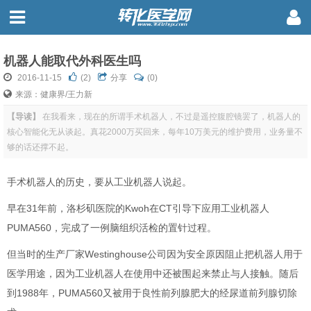
机器人能取代外科医生吗
2016-11-15
(
2
)
分享
(0)
来源：健康界/王力新
【导读】
在我看来，现在的所谓手术机器人，不过是遥控腹腔镜罢了，机器人的
核心智能化无从谈起。真花2000万买回来，每年10万美元的维护费用，业务量不
够的话还撑不起。
手术机器人的历史，要从工业机器人说起。
早在31年前，洛杉矶医院的Kwoh在CT引导下应用工业机器人
PUMA560，完成了一例脑组织活检的置针过程。
但当时的生产厂家Westinghouse公司因为安全原因阻止把机器人用于
医学用途，因为工业机器人在使用中还被围起来禁止与人接触。随后
到1988年，PUMA560又被用于良性前列腺肥大的经尿道前列腺切除