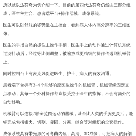
所以就以达芬奇为例介绍一下。目前的第四代达芬奇仍然由三部分组
成，医生主控台、患者端平台+操作器械、成像系统。
医生可以以舒服的姿势坐在主控台，看到病人体内高分辨率的三维图
像。
医生的手指自然的抓住主操作手柄，医生手上的动作通过计算机系统
过滤抖动后，经过等比例调整，被缩放成更精细的操作传递到机械臂
上。
同时控制台上有麦克风促进医生、护士、病人的有效沟通。
患者端平台拥有3~4个能够响应医生操作的机械臂，机械臂绕固定支
点移动，其每一个外科操作都直接受控于医生的指挥，不会有额外的
自动移动。
机械臂可以连接7轴全范围运动的器械，甚至比人类的手腕更灵活，能
够完成包括钳夹、切割、凝固、分离、缝合等对组织的全套操作。
成像系统具有带光源的可弯曲内镜，高清、3D成像，可把病人的解剖