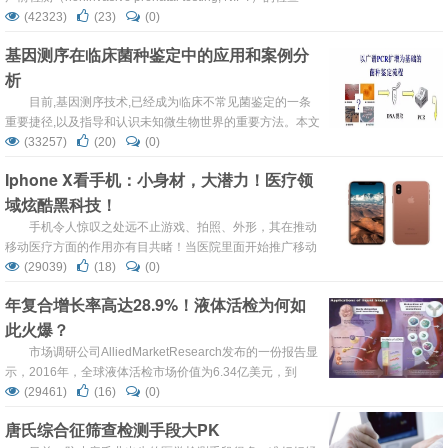
单，就是我们俗称的“无创DNA”。这是为什么呢？今天我们
(42323)
(23)
(0)
就一起来学习了解什么是“无创DNA”。
基因测序在临床菌种鉴定中的应用和案例分
析
目前,基因测序技术,已经成为临床不常见菌鉴定的一条
重要捷径,以及指导和认识未知微生物世界的重要方法。本文
在回顾基因测序技术发展历史的基础上，对基因测序在临床
(33257)
(20)
(0)
微生物菌种鉴定中的应用进行简要的介绍。
Iphone X看手机：小身材，大潜力！医疗领
域炫酷黑科技！
手机令人惊叹之处远不止游戏、拍照、外形，其在推动
移动医疗方面的作用亦有目共睹！当医院里面开始推广移动
护士站和手持Pad查病例的时候，你便会发现，原来移动设
(29039)
(18)
(0)
备的改变早已经入侵到医疗行业！
年复合增长率高达28.9%！液体活检为何如
此火爆？
市场调研公司AlliedMarketResearch发布的一份报告显
示，2016年，全球液体活检市场价值为6.34亿美元，到
2023年达到38.05亿美元，2017-2023年间的年复合增长率
(29461)
(16)
(0)
高达28.9%！
唐氏综合征筛查检测手段大PK