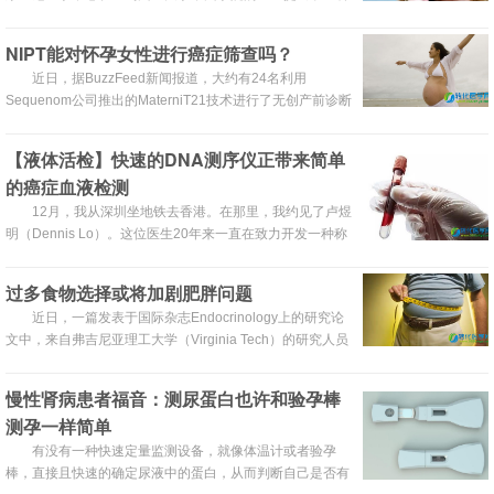
创新性干预放射疗法,名为“图像引导的鼻内蝶腭神经节
(SPG)封闭”,可以帮那些长期遭受慢性偏头痛折磨的病人缓
NIPT能对怀孕女性进行癌症筛查吗？
解痛苦,让头痛持续减轻,而且所需药物更少。
近日，据BuzzFeed新闻报道，大约有24名利用
Sequenom公司推出的MaterniT21技术进行了无创产前诊断
（NIPT，non-invasive prenatal testing）的女性在NIPT及
后续检测中发现了她们机体中所患的癌症。
【液体活检】快速的DNA测序仪正带来简单
的癌症血液检测
12月，我从深圳坐地铁去香港。在那里，我约见了卢煜
明（Dennis Lo）。这位医生20年来一直在致力开发一种称
为“液体活检”的技术，也就是在癌症发生的早期——甚至在
症状出现之前，通过测序一个人几滴血中的DNA来检测肝癌
过多食物选择或将加剧肥胖问题
及其他癌症。
近日，一篇发表于国际杂志Endocrinology上的研究论
文中，来自弗吉尼亚理工大学（Virginia Tech）的研究人员
表示，拥有过多的食物选择或将增加个体的肥胖问题，实际
上选择高脂肪和低脂肪的饮食都不会帮助决定后代是否趋于
慢性肾病患者福音：测尿蛋白也许和验孕棒
肥胖的节奏。
测孕一样简单
有没有一种快速定量监测设备，就像体温计或者验孕
棒，直接且快速的确定尿液中的蛋白，从而判断自己是否有