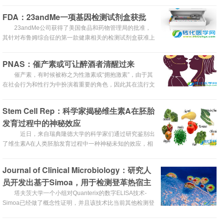
慢性肾病呢？
FDA：23andMe一项基因检测试剂盒获批
23andMe公司获得了美国食品和药物管理局的批准，
其针对布鲁姆综合征的第一款健康相关的检测试剂盒获准上
市，可以直接面对消费者。
PNAS：催产素或可让醉酒者清醒过来
催产素，有时候被称之为性激素或“拥抱激素”，由于其
在社会行为和性行为中扮演着重要的角色，因此其在流行文
化中占据着传奇的地位；近日，一项刊登在PNAS上的研究
论文中，来自悉尼大学等处的研究人员通过研究发现催产素
Stem Cell Rep：科学家揭秘维生素A在胚胎
会明显影响酒精对机体的麻醉效应。
发育过程中的神秘效应
近日，来自瑞典隆德大学的科学家们通过研究鉴别出
了维生素A在人类胚胎发育过程中一种神秘未知的效应，相
关研究或为揭示维生素A对血细胞形成的影响提供新的思路
和帮助；一种名为类维生素A的信号分子是维生素A的产
Journal of Clinical Microbiology：研究人
物，其可以帮助指导不同类型组织在胚胎生长过程中形成的
员开发出基于Simoa，用于检测登革热宿主
机制。
免疫反应的实验
塔夫茨大学一个小组对Quanterix的数字ELISA技术-
Simoa已经做了概念性证明，并且该技术比当前其他检测登
革热宿主免疫反应都更加灵敏。