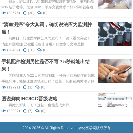
目前，防止唐氏儿出生的医学检测手段很多，准妈妈经
常纠结于唐筛、无创DNA、羊穿究竟做哪个好?小编就各项
优缺点进行了综合比较，仅供准妈妈们参考。
(33576)
(30)
(0)
“滴血测癌”夸大其词，确切说法应为监测肿
瘤！
前两日，转化医学网公众号发布了一篇《重大突破！一
滴血可测癌症 已被批准临床使用》的文章，文章里提
到：“清华大学生命科学学院罗永章团队自主研发出了一种
(28459)
(16)
(0)
专门检测热休克蛋白90α的试剂盒。患者只需取一滴血，即
手机配件检测男性是否不育？5秒就能出结
可用于癌症病情监测和治疗效果评价（注：没说一滴血就可
果！
以测出癌症）。”网友纷纷表示：“如果这是真的，那是重大
喜讯啊！”
美国研究人员22日宣布研制出一种廉价且易操作的智能
手机配件，能快速准确地测出精子质量，从而帮助男性了解
自己是否有不育问题。
(19791)
(3)
(0)
图说鲜肉IHC/ICC晋级攻略
再嫩的鲜肉，习了这帖，也能变成大师。
(22902)
(7)
(0)
2014-2025 © All Rights Reserved. 转化医学网版权所有