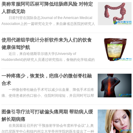
美称常服阿司匹林可降低结肠癌风险 对特定
人群或无助
日前刊登在国际杂志Journal of the American Medical
Association上的一篇研究论文中，来自麻省总医院的研究人
员通过研究表明，个体服用阿司匹林或其相关的非甾体抗炎
药(NSAIDs)引发的结直肠癌风险的下降或许依赖于两种常见
使用代谢组学统计分析软件来为人们的饮食
的单核苷酸多态性(Single Nucleotide Polymorph Sims，
健康保驾护航
SNPs)的存在。
近日，来自哈德斯菲尔德大学(University of
Huddersfield)的研究人员通过研究指出，食物的化学组成的
详细信息或许很容易通过生产者、零售者及消费者来获得，
比如获取这些信息后，我们就会知道用于很多中食品中的明
一种疼痛少，恢复快，疤痕小的微创脊柱融
胶是否来自于猪肉或牛肉，亦或者是奶酪制作者将能够精确
合术
估计何时奶酪会制作好。
一种微创脊柱融合手术可以减少出血量、降低手术后疼
痛、使得患者的伤口较小、住院时间缩短，并且同时可以帮
助患者迅速恢复；并不通过脊椎后部的肌肉切开，医生们就
可以使得肌肉膨胀来获取进入腰椎的入口，这种操作就是微
图像引导疗法可打破偏头痛周期 帮助病人缓
创经椎间孔腰椎体间融合术（MIS-TLIF）。
解长期病痛
在美国最近召开的“干预放射学协会年度科学会议”上,奥
尔巴尼医学中心和纽约州立大学帝州学院的医生提出了一种