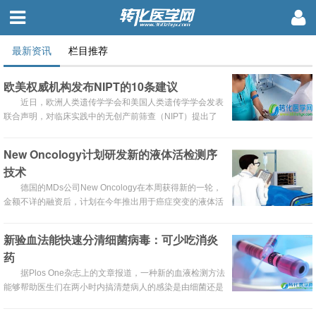
最新资讯
栏目推荐
欧美权威机构发布NIPT的10条建议
近日，欧洲人类遗传学学会和美国人类遗传学学会发表
联合声明，对临床实践中的无创产前筛查（NIPT）提出了
10条建议。这些建议发表在《European Journal of Human
Genetics》杂志上，从伦理的角度讨论了NIPT的未来。
New Oncology计划研发新的液体活检测序
技术
德国的MDs公司New Oncology在本周获得新的一轮，
金额不详的融资后，计划在今年推出用于癌症突变的液体活
检技术。
新验血法能快速分清细菌病毒：可少吃消炎
药
据Plos One杂志上的文章报道，一种新的血液检测方法
能够帮助医生们在两小时内搞清楚病人的感染是由细菌还是
病毒导致的。