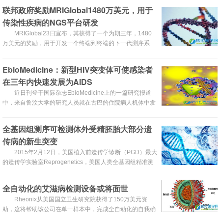
联邦政府奖励MRIGlobal1480万美元，用于
传染性疾病的NGS平台研发
MRIGlobal23日宣布，其获得了一个为期三年，1480
万美元的奖励，用于开发一个终端到终端的下一代测序系
统，该系统主要用于传染性疾病的临床诊断。
EbioMedicine：新型HIV突变体可使感染者
在三年内快速发展为AIDS
近日刊登于国际杂志EbioMedicine上的一篇研究报道
中，来自鲁汶大学的研究人员就在古巴的住院病人机体中发
现了重组的HIV毒株，这种新型毒组相比常见的HIV的侵袭
力要强，而且患者在感染这种新型HIV毒株后在三年内就会
全基因组测序可检测体外受精胚胎大部分遗
发展成为AIDS，发展速度之快让研究者非常诧异。
传病的新生突变
2015年2月12日，美国植入前遗传学诊断（PGD）最大
的遗传学实验室Reprogenetics，美国人类全基因组精准测
序领导者Complete Genomics，位于中国深圳的国际基因组
学研发机构华大基因和纽约大学朗格尼医学中心旗下的生殖
全自动化的艾滋病检测设备或将面世
中心在Genome Research二月刊发表新临床数据，表明可
Rheonix从美国国立卫生研究院获得了150万美元资
检测出体外受精（IVF）胚胎的单碱基新生突变。
助，这将帮助该公司在单一样本中，完成全自动化的自我确
认检测的实验，该实验可以同时检测HIV抗体和病毒RNA。