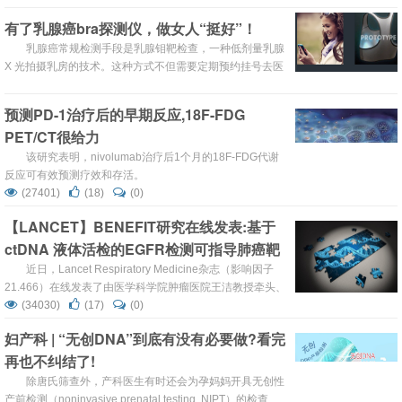
有了乳腺癌bra探测仪，做女人“挺好”！
乳腺癌常规检测手段是乳腺钼靶检查，一种低剂量乳腺
X 光拍摄乳房的技术。这种方式不但需要定期预约挂号去医
院，还不一定能把握早期诊断的好时机。如果有一个 bra 能
彻底解决这件事呢？
预测PD-1治疗后的早期反应,18F-FDG
PET/CT很给力
该研究表明，nivolumab治疗后1个月的18F-FDG代谢
反应可有效预测疗效和存活。
(27401)
(18)
(0)
【LANCET】BENEFIT研究在线发表:基于
ctDNA 液体活检的EGFR检测可指导肺癌靶
向治疗
近日，Lancet Respiratory Medicine杂志（影响因子
21.466）在线发表了由医学科学院肿瘤医院王洁教授牵头、
全国多家医院及阿斯利康公司、艾德生物共同参与的前瞻性
(34030)
(17)
(0)
临床研究——BENEFIT研究的成果。
妇产科 | “无创DNA”到底有没有必要做?看完
再也不纠结了!
除唐氏筛查外，产科医生有时还会为孕妈妈开具无创性
产前检测（noninvasive prenatal testing, NIPT）的检查