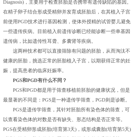
Diagnosis)，主要用于检查胚胎是否携带有遗传缺陷的基因。
在精子卵子结合形成受精卵并发育成胚胎后，在其植入子宫
前使用PGD技术进行基因检测，使体外授精的试管婴儿避免
一些遗传疾病。目前植入前遗传诊断已经能诊断一些单基因
遗传病，比如遗传性耳聋、多囊肾等疾病。
这两种技术都可以直接筛除有问题的胚胎，从而淘汰不
健康的胚胎，挑选正常的胚胎植入子宫，以期获得正常的妊
娠，提高患者的临床妊娠率。
PGS和PGD有什么不同？
PGS和PGD都是用于筛查移植前胚胎的健康状况，但是
最显著的不同是：PGS是一种遗传学筛查，PGD则是诊断。
PGS是遗传学筛查，其针对胚胎所有染色体的筛查，可
以查看染色体的对数是否有缺失、形态结构是否正常等。
PGS在受精卵形成胚胎(培育第3天)，或形成囊胎(培育第5天)