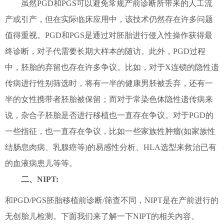
虽然PGD和PGS可以避免常规产前诊断所带来的人工流
产或引产，但在实际临床应用中，该技术仍然存在许多问题
值得重视。PGD和PGS是通过对胚胎进行侵入性操作获得最
终诊断，对子代需要长期大样本的随访。此外，PGD过程
中，胚胎的弃留也存在许多争议。比如，对于X连锁的隐性遗
传病进行性别筛选时，将有一半的健康男胚被丢弃，还有一
半的女性携带者胚胎被保留；而对于常染色体隐性遗传病来
说，杂合子胚胎是否进行移植也一直存在争议。对于PGD的
一些指征，也一直存在争议，比如一些家族性肿瘤(如家族性
结肠息肉病、乳腺癌等)的易感性分析、HLA选型来救治已有
的血液病患儿等等。
二、NIPT:
和PGD/PGS胚胎移植前诊断/筛查不同，NIPT是在产前进行的
无创胎儿检测。下面我们来了解一下NIPT的相关内容。