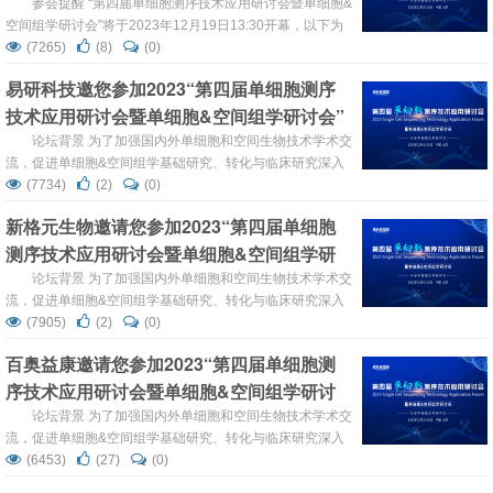
在北京海淀召开，欢迎您的到来！！
参会提醒 “第四届单细胞测序技术应用研讨会暨单细胞&
空间组学研讨会”将于2023年12月19日13:30开幕，以下为
参会信息，请您查看，欢迎您的到来！ 参会签到时间：
(7265)
(8)
(0)
2023年12月19日10:00-13:30 参会签到地点：北京京仪大
易研科技邀您参加2023“第四届单细胞测序
酒店二楼签到处签到（北京市海淀区大钟寺东路9号） 温
技术应用研讨会暨单细胞&空间组学研讨会”
馨...
论坛背景 为了加强国内外单细胞和空间生物技术学术交
流，促进单细胞&空间组学基础研究、转化与临床研究深入
发展，“第四届单细胞测序技术应用研讨会暨单细胞&空间组
(7734)
(2)
(0)
学研讨会”将于2023年12月19-20日在中国·北京召开。 为推
新格元生物邀请您参加2023“第四届单细胞
动我国单细胞组学技术更快、更优的解决临床问题，转化医
测序技术应用研讨会暨单细胞&空间组学研
学网联合中国医药生物技术协会基因检测技术分会、中国遗
传学会遗传...
讨会”
论坛背景 为了加强国内外单细胞和空间生物技术学术交
流，促进单细胞&空间组学基础研究、转化与临床研究深入
发展，“第四届单细胞测序技术应用研讨会暨单细胞&空间组
(7905)
(2)
(0)
学研讨会”将于2023年12月19-20日在中国·北京召开。 为推
百奥益康邀请您参加2023“第四届单细胞测
动我国单细胞组学技术更快、更优的解决临床问题，转化医
序技术应用研讨会暨单细胞&空间组学研讨
学网联合中国医药生物技术协会基因检测技术分会、中国遗
传学会遗传诊断分会等...
会”
论坛背景 为了加强国内外单细胞和空间生物技术学术交
流，促进单细胞&空间组学基础研究、转化与临床研究深入
发展，“第四届单细胞测序技术应用研讨会暨单细胞&空间组
(6453)
(27)
(0)
学研讨会”将于2023年12月19-20日在中国·北京召开。 为推