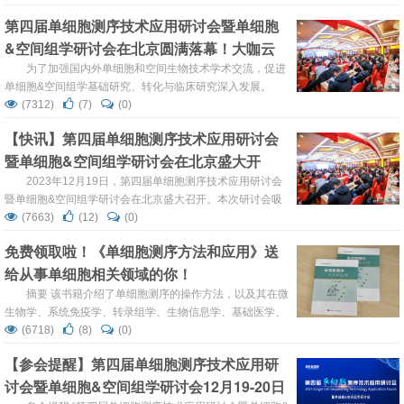
断领域讲者、2000+观众汇聚一堂，座无虚席！ 解码DNA
第四届单细胞测序技术应用研讨会暨单细胞
作为基因测序行业第四方检测公共服务平台，一直以来专注
&空间组学研讨会在北京圆满落幕！大咖云
于基因组、转录组、单细胞等多组学服务，致力于为客户提
供多快好省稳的测序和检测服务。 ...
集，共话单细胞发展新篇章!
为了加强国内外单细胞和空间生物技术学术交流，促进
单细胞&空间组学基础研究、转化与临床研究深入发展。
2023年12月19-20日，第四届单细胞测序技术应用研讨会暨
(7312)
(7)
(0)
单细胞&空间组学研讨会在北京完美收官。本次研讨会吸引
【快讯】第四届单细胞测序技术应用研讨会
了领域内知名研究者、技术专家、应用专家参加，会议为期
暨单细胞&空间组学研讨会在北京盛大开
两天，以“单细胞测序技术应用”和“单细胞&空间组学”为主
题，围绕研究热点、技术进展、应用场...
幕！
2023年12月19日，第四届单细胞测序技术应用研讨会
暨单细胞&空间组学研讨会在北京盛大召开。本次研讨会吸
引了领域内知名研究者、技术专家、应用专家，通过分享研
(7663)
(12)
(0)
究热点、技术进展、应用场景、临床需求、市场反馈、瓶颈
免费领取啦！《单细胞测序方法和应用》送
分析及机遇与挑战等话题，对单细胞组学技术做了深入的交
给从事单细胞相关领域的你！
流与探讨。现场大咖云集、精彩纷呈。 19日下午，在主持
人转化医学网CEO潘刘阳先生的主...
摘要 该书籍介绍了单细胞测序的操作方法，以及其在微
生物学、系统免疫学、转录组学、生物信息学、基础医学、
临床医学中特别是呼吸内科，肿瘤科等学科中的具体应用，
(6718)
(8)
(0)
内容包括方法设计、重复性验证及应用经验。重点突出了单
【参会提醒】第四届单细胞测序技术应用研
细胞技术在疾病机制研究中的应用潜力，指出探索单细胞生
讨会暨单细胞&空间组学研讨会12月19-20日
物学功能、表观遗传学、代谢学及其基因与蛋白网络系统等
的基本路径。 领取方式：报名注册第...