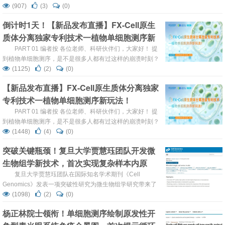
《Signal Transduction and Targeted Therapy》发表一项
(907)
(3)
(0)
突破性研究，利用高通量单细胞核RNA测序技术，首次在单
倒计时1天！【新品发布直播】FX-Cell原生
细胞精度上系统阐释了慢性肝病中Mallory-Denk小体
质体分离独家专利技术一植物单细胞测序新
（MDBs）形成与肝纤维化进展的核心机制。该研究不仅发
现了一个与肝细胞癌进展密切相关的全...
玩法！
PART 01 编者按 各位老师、科研伙伴们，大家好！ 提
到植物单细胞测序，是不是很多人都有过这样的崩溃时刻？
植物细胞壁难以高效消化、田间样本无法实时处理 传统原生
(1125)
(2)
(0)
质体制备耗时较长、易诱发人为胁迫 单核测序会丢失胞质来
【新品发布直播】FX-Cell原生质体分离独家
源的转录本信息 别慌！今天这场直播，我们就是来解决这些
专利技术一植物单细胞测序新玩法！
“老大难” 问题的！ 由转化医学网 & 欧易生物联合推出的重
磅直播 ——《FX-Cell 原生...
PART 01 编者按 各位老师、科研伙伴们，大家好！ 提
到植物单细胞测序，是不是很多人都有过这样的崩溃时刻？
植物细胞壁难以高效消化、田间样本无法实时处理 传统原生
(1448)
(4)
(0)
质体制备耗时较长、易诱发人为胁迫 单核测序会丢失胞质来
突破关键瓶颈！复旦大学贾慧珏团队开发微
源的转录本信息 别慌！今天这场直播，我们就是来解决这些
生物组学新技术，首次实现复杂样本内原
“老大难” 问题的！ 由转化医学网 & 欧易生物联合推出的重
磅直播 ——《FX-Cel...
位、高精度微生物单细胞测序
复旦大学贾慧珏团队在国际知名学术期刊《Cell
Genomics》发表一项突破性研究为微生物组学研究带来了
革命性的新工具。研究团队成功开发并应用了一项基于激光
(1098)
(2)
(0)
诱导向前转移（Laser-Induced Forward Transfer, LIFT）的
杨正林院士领衔！单细胞测序绘制原发性开
技术，首次实现了在复杂样本（如小鼠肠道、人类唾液乃至
肿瘤组织切片）中原位、高精度地获取单个微生物细胞，并