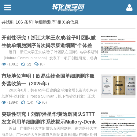
共找到 106 条和“单细胞测序”相关的信息
开创性研究！浙江大学王永成/徐子叶团队微
生物单细胞测序首次揭示肠道细菌“个体差
异”与糖尿病代谢变化的内在联系
近日，浙江大学王永成/徐子叶团队在国际知名学术期刊
《Nature Communications》发表了一项开创性研究，成功
利用微生物单细胞RNA测序技术，首次在小鼠模型中实现了
(1081)
(2)
(0)
对肠道微生物个体化功能状态的精确解析，并将这些微观层
市场地位声明！欧易生物全国单细胞测序服
面的变化与宿主代谢紊乱——特别是2型糖尿病的发生发展
务营收第一（2025年）
——建立了直接关联。这项为理解肠道微生物如何影响人体
健康提供了全新的视角和强大的技术工具。 ...
2026年6月，拥有65年历史的全球知名增长咨询机构弗
若斯特·沙利文（Frost & Sullivan，以下简称沙利文）正式
向欧易生物授予市场地位声明：全国单细胞测序服务营收第
(1894)
(14)
(0)
一（2025年）。 一、为什么这份"成绩单"含金量十足？ 弗
突破性研究！刘辉/潘星华/黄逸辉团队STTT
若斯特·沙利文成立于1961年，是全球知名的增长咨询机
发文利用单细胞测序系统揭示Mallory-Denk
构。其"市场地位声明"并非企业自行申报的荣誉称号，而
是...
小体形成与肝纤维化进展的核心机制
近日，广州医科大学附属第五医院刘辉、南方医科大学
潘星华、广州医科大学附属市八医院黄逸辉团队在国际期刊