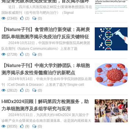
角型青光眼系统免疫全景图，首次揭示循环
完成高质量的基因组或转录组测序。该研究能直...
免疫双重失调致视网膜神经节细胞损伤新机
近日，四川省人民医院杨正林院士/黄璐琳教授团队等在
国际权威期刊《信号转导与靶向治疗》（Signal
制
Transduction and Targeted Therapy，IF=52.7）发表了一
(2340)
(2)
(0)
项关于原发性开角型青光眼（POAG）的最新研究成果。该
【Nature子刊】食管癌治疗新突破：高树庚
研究通过对110名原发性开角型青光眼患者及110名健康对
团队单细胞测序揭示免疫治疗反应关键特征
照的外周血单个核细胞（PBMCs）进行单细胞RNA测序
（scRNA-seq），结合基因组学与...
2024年10月22日，中国医学科学院肿瘤医院高树庚团
队在期刊《Nature Communications》上发表了题
为“Single-cell sequencing reveals immune features of
(2728)
(2)
(0)
treatment response to neoadjuvant immunochemotherapy
【Nature子刊】中南大学刘静团队：单细胞
in esophageal squamous cell carci...
测序揭示多发性骨髓瘤治疗的新靶点
2024年9月14日，中南大学生命科学学院刘静团队在期
刊《Cell Death & Disease》上发表了题为“Single-cell
sequencing analysis of multiple myeloma heterogeneity
(2812)
(2)
(0)
and identification of new theranostic targets”的研究论文。
I-MDx2024回顾丨解码第四方检测服务，助
团队的研究，为MM中B细胞的发育和浆细胞的异...
力单细胞测序及多组学研究与应用
2024年5月31日，为其两天的I-MDx2024 第六届分子
诊断产业大会暨展览会在南京圆满落幕。这是国内规模最大
最具影响力的分子诊断产业大会暨展览会，吸引到100+诊
(3035)
(9)
(0)