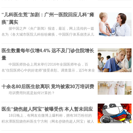
起“医闹”案件。
“儿科医生荒”加剧：广州一医院回应儿科“瘫
痪”属实
据中国之声《央广新闻》报道，最近，网上流传的一篇
名为《各大城市医院儿科纷纷瘫痪，中国医疗体系崩溃从儿
科开始》的文章引起热议。那么，网友如何看待儿科就诊难
的现状？新一轮“儿科医生荒”又是否确有其事？
医生数量每年仅增4.4% 远不及门诊住院增长
量
中国医师协会上周末举行2016年全国医师年会，百
名“住院医师心中的好老师”接受表彰。调查显示，近5年来全
国医师数量每年平均仅增长了4.4%，远远赶不上门诊和住
院量的增长。6成医师不愿让自己的孩子走上从医这条路。
十余名80后医生欲离职 竟均被索30万培训费
培训费用到底是如何计算的？
医生“烧伤超人阿宝”被曝受伤 本人暂未回应
18日晚上，有网友在微博上爆料称，拥有38万粉丝的
积水潭医院烧伤科医生宁方刚（网名@烧伤超人阿宝）被人
咬伤。北京青年报记者致电宁方刚，对于受伤事件，他先是