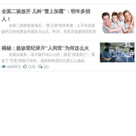
视。随即检察干警来到医院进行摸排调查时 ，让人大吃一惊
的是院方竟摆出了铁桶阵。但阻力越大，调查工作越要分秒
全面二孩放开 儿科“雪上加霜”：明年多招
必争。
人！
全面二孩政策落地后，“婴儿潮”或将来袭，人手本就紧
缺的儿科或更会倍感压力山大。昨日，东莞市多家医院负责
人表示，近年来，儿科医生离职率普遍较高，儿科人手不足
已是各大医院常态。有医院儿科专家坦言，未来2-3年，生
揭秘：急诊室纪录片“人间世”为何这么火
育需求释放，若不及早备战规划，或将面临儿科医生荒。
在观众看来，该片最打动人心的，就是“直面死亡”。看
多了“完美”的医疗宣传，这样的角度往往更让人感动。
(44657)
(13)
(1)
致敬！甘肃省人民医院34岁男医生不幸病
逝，捐献器官救治6人
“他是一名医生，救死扶伤是他的天职，虽然他走了，
但是捐出的器官可以拯救更多病人的生命！他活着时，就曾
表达过以后捐献器官、救助他人的愿望。”这番话出自一名
(40257)
(9)
(2)
器官捐献者的妻子。
医生最不该说的10句话
据中国医师协会统计，90％以上的医患纠纷实际上是由
沟通不当造成，其中一个突出的现象就是医生们“不会说
话”。 最不想听医生的10句话：
(40579)
(14)
(0)