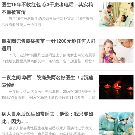
叹了一口气，随后表示：“我现在不方便，请你们体谅我一
医生16年不收红包 存3千患者电话：其实我
下。”
不愿被宣传
当了16年外科医生的高炳玉敢于对外宣示：16年来自
己没有收过病人一个红包。
朋友圈兜售癌症疫苗 一针1200元称任何人群
适用
昨天，在沙坪坝区烈士墓附近上班的袁女士向记者展示
了她朋友圈里某微商的其中一条销售广告：加卫苗，现货！
预防宫颈癌、子宫癌。广告里还配有该种疫苗的针剂图片、
操作方式、规格以及相关提示。
一夜之间 华西二院痛失两名好医生 ！#沉痛
哀悼#
一夜间，这两名女医生先后离世。28岁的张红英医生于
昨晚7点多去世，44岁的杨慧明教授于昨晚11点多去世，如
此巧合让华西二院所有的医护人员备感遗憾。
病人自杀后医生如常睡去，他说：我只能如
此，因为......
很多人都会责怪医生在给自己或亲人看病时过于冷漠，
但其实这样的超理性，也是医生的一种自我心理防御。