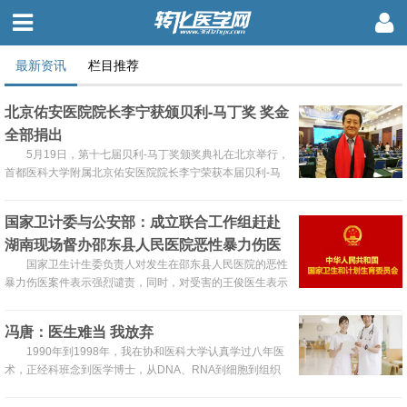
最新资讯
栏目推荐
北京佑安医院院长李宁获颁贝利-马丁奖 奖金
全部捐出
5月19日，第十七届贝利-马丁奖颁奖典礼在北京举行，
首都医科大学附属北京佑安医院院长李宁荣获本届贝利-马
丁奖。颁奖仪式上，马丁先生亲手将奖牌授予李宁院长，李
宁也是今年唯一的获奖者。
国家卫计委与公安部：成立联合工作组赶赴
湖南现场督办邵东县人民医院恶性暴力伤医
案件
国家卫生计生委负责人对发生在邵东县人民医院的恶性
暴力伤医案件表示强烈谴责，同时，对受害的王俊医生表示
沉痛哀悼，对家属表示慰问。
冯唐：医生难当 我放弃
1990年到1998年，我在协和医科大学认真学过八年医
术，正经科班念到医学博士，从DNA、RNA到细胞到组织
到大体解剖，从生理到病理到药理，从中医科到内科到神经
科到精神科到妇产科。十多年前，学完八年医术之后，饮酒