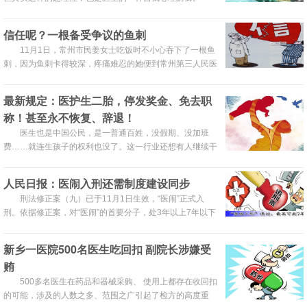
信任呢？一根备受争议的鱼刺
11月1日，常州市民姜女士吃饭时不小心吞下了一根鱼
刺，因为鱼刺卡得较深，疼痛难忍的她便到常州第三人民医
院求诊，最终做了手术。出院结账时，姜女士一家发现治疗
费竟然高达5000多元，因此质疑医院是乱收费。
最新规定：医护生二胎，停发奖金、免去职
称！甚至永不恢复、辞退！
医生也是中国公民，是一普通百姓，没假期、没加班
费……就连生孩子的权利也没了。这一行业还想有人继续干
下去吗？
人民日报：医闹入刑还需制度建设同步
刑法修正案（九）已于11月1日生效，“医闹”正式入
刑。依据修正案，对“医闹”的首要分子，处3年以上7年以下
有期徒刑；对其他积极参加者，处3年以下有期徒刑、拘
役、管制或者剥夺政治权利。
新乡一医院500名医生吃回扣 副院长涉嫌受
贿
500多名医生在药品和器械采购、 使用上都存在收回扣
的可能，涉及的人数之多、范围之广引起了检方的高度重