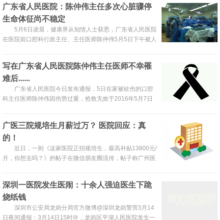
广东省人民医院：陈仲伟主任多次心脏骤停
后，呕吐后，枯坐思考后，我决定不再做医生。
生命体征尚不稳定
5月6日凌晨，健康界从知情人士获悉，广东省人民医院
在医院前口腔科行政主任、主任医师陈仲伟5月5日下午被人
重伤后，积极实施营救，并配合警方对此事展开调查。消息
称，截至凌晨四点左右，陈主任已从手术室转往ICU继续治
写在广东省人民医院陈仲伟主任医师不幸罹
疗，目前尚无进一步消息。
难后......
广东省人民医院今日发布通报，5日在家被砍伤的口腔
科主任医师陈仲伟因伤势过重，抢救无效于2016年5月7日
12时39分不幸辞世，享年60岁。
广医三院规培生月薪过万？ 医院回应：真
的！
近日，一则《这家医院正招规培生，最高补贴13800元/
月，你想去吗？》的帖子在微信朋友圈流传，帖子称广州医
科大学附属第三医院近日正在招收规培生，硕士、博士的月
薪收入万元左右，最高月薪高达13800元。记者昨日向医院
深圳一医院发生医闹：十余人强迫医生下跪
求证获悉，网帖内容基本属实。
烧纸钱
深圳市公安局龙岗分局官方微博@深圳龙岗警营3月14
日夜间通报：3月14日15时许，龙岗区平湖人民医院发生一