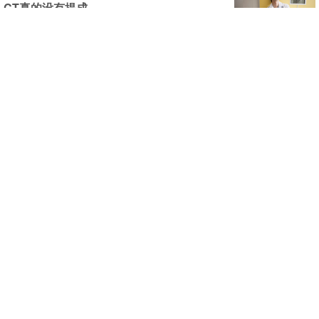
CT真的没有提成
夜班越来越不好值，急诊越来越让人捉急。哪怕去洗手
间五分钟，也不敢锁门就走，一定要贴“大夫去洗手间”的标
签，因为很可能在你出门后的第一分钟，就有急诊患者来就
(46456)
(12)
(0)
诊，而TA很可能因为四分钟的漫长等待做出过激反应。
愤怒！医疗暴力升级，这次受重伤的是医生
的孩子
据益阳当地多家媒体爆料：昨天（6月13日）上午6时
许，湖南益阳市郝山区岳家桥卫生院一医务人员的孩子被患
者捅伤。今天上午，岳家桥卫生院工作人员称确有此
(41034)
(3)
(1)
事，“孩子神经什么都断了，还要动几次手术……”
北京佑安医院院长李宁获颁贝利-马丁奖 奖金
全部捐出
5月19日，第十七届贝利-马丁奖颁奖典礼在北京举行，
首都医科大学附属北京佑安医院院长李宁荣获本届贝利-马
丁奖。颁奖仪式上，马丁先生亲手将奖牌授予李宁院长，李
(40021)
(2)
(0)
宁也是今年唯一的获奖者。
国家卫计委与公安部：成立联合工作组赶赴
湖南现场督办邵东县人民医院恶性暴力伤医
案件
国家卫生计生委负责人对发生在邵东县人民医院的恶性
暴力伤医案件表示强烈谴责，同时，对受害的王俊医生表示