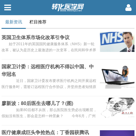
最新资讯
栏目推荐
英国卫生体系市场化改革引争议
始于2011年的英国国民健康服务体系（NHS）新一轮
改革，被认为是历史上最激进的一次变革，在民间和学术界
存在的极大争议，致使改革法案的出台历程漫长而充满波
折，争论的焦点主要围绕市场化和私有化倾向。
国家卫计委：远程医疗机构不得以中国、中
华冠名
近日，国家卫计委发布要求医疗机构之间开展远程
医疗服务时，需签订远程医疗合作协议，并坚持患者知情原
则，向患者充分告知并征得其书面同意。同时，未经国家卫
计委核准，任何开展远程医疗服务的医疗机构，不得冠
廖新波：80后医生去哪儿了？(图)
以“中国”、“中华”、“全国”及其他指代、暗含全国或者跨省
如果80后都不从医，那么医院医生势必出现断层，
（自治区、直辖市）含义的名称。 附《国家卫生计生委
假如没有医生，那会是怎样一种景象？ 今年6月，广州
关于推进医疗机构远程医疗服务的意见》原文： 为推动
市卫生局下属各事业单位陆续向外界发出招聘需求，然而直
远程医疗服务持续健康发展，优化...
到8月，因无人报名，或报名人数不足，最终有227个岗位
医疗健康成巨头争抢热点：丁香园获腾讯
被取消、调减。在众人印象中，到市属医院当医生，既有事