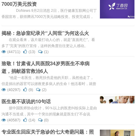
7000万美元投资
业编制，工作又稳定。可是，就在这“史上最难的就业季”，
如此好的条件，怎么就鲜有人问津呢？难道这印...
DoNews 9月2日消息 2日，医疗健康互联网公司丁
香园宣布，获得腾讯7000万美元战略投资。投资完成后，
丁香园将和腾讯各个平台展开一系列合作，其中包括对微信
系统的探索和对接。 丁香园负责人称，获得投资后，将
揭秘：急诊室纪录片“人间世”为何这么火
持续投入资金与资源研发面向医生、企业和大众的医疗健康
在观众看来，该片最打动人心的，就是“直面死亡”。看
类产品。首先为中国医生提供更好的产品和内容，并将医生
多了“完美”的医疗宣传，这样的角度往往更让人感动。
资源与制药（医疗器械）企业进行对接，...
(44711)
(13)
(1)
致敬！甘肃省人民医院34岁男医生不幸病
逝，捐献器官救治6人
“他是一名医生，救死扶伤是他的天职，虽然他走了，
但是捐出的器官可以拯救更多病人的生命！他活着时，就曾
表达过以后捐献器官、救助他人的愿望。”这番话出自一名
(40297)
(9)
(2)
器官捐献者的妻子。
医生最不该说的10句话
据中国医师协会统计，90％以上的医患纠纷实际上是由
沟通不当造成，其中一个突出的现象就是医生们“不会说
话”。 最不想听医生的10句话：
(40587)
(14)
(0)
专业医生回应关于急诊的七大奇葩问题：照