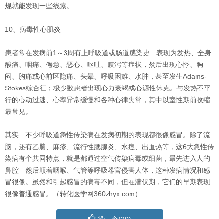
规就能发现一些线索。
10、病毒性心肌炎
患者常在发病前1～3周有上呼吸道或肠道感染史，表现为发热、全身
酸痛、咽痛、倦怠、恶心、呕吐、腹泻等症状，然后出现心悸、胸
闷、胸痛或心前区隐痛、头晕、呼吸困难、水肿，甚至发生Adams-
Stokes综合征；极少数患者出现心力衰竭或心源性休克。与发热不平
行的心动过速、心率异常缓慢和各种心律失常，其中以室性期前收缩
最常见。
其实，不少呼吸道急性传染病在发病初期的表现都很像感冒。除了流
脑，还有乙脑、麻疹、流行性腮腺炎、水痘、出血热等，这6大急性传
染病有个共同特点，就是都通过空气传染病毒或细菌，最先进入人的
鼻腔，然后顺着咽喉、气管等呼吸器官侵害人体，这种发病情况和感
冒很像。虽然和引起感冒的病毒不同，但在潜伏期，它们的早期表现
很像普通感冒。（转化医学网360zhyx.com）