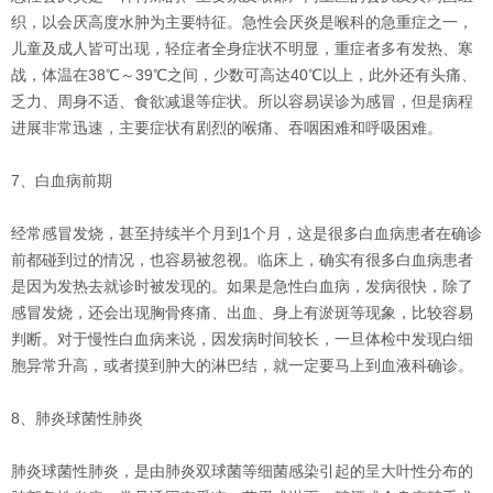
织，以会厌高度水肿为主要特征。急性会厌炎是喉科的急重症之一，
儿童及成人皆可出现，轻症者全身症状不明显，重症者多有发热、寒
战，体温在38℃～39℃之间，少数可高达40℃以上，此外还有头痛、
乏力、周身不适、食欲减退等症状。所以容易误诊为感冒，但是病程
进展非常迅速，主要症状有剧烈的喉痛、吞咽困难和呼吸困难。
7、白血病前期
经常感冒发烧，甚至持续半个月到1个月，这是很多白血病患者在确诊
前都碰到过的情况，也容易被忽视。临床上，确实有很多白血病患者
是因为发热去就诊时被发现的。如果是急性白血病，发病很快，除了
感冒发烧，还会出现胸骨疼痛、出血、身上有淤斑等现象，比较容易
判断。对于慢性白血病来说，因发病时间较长，一旦体检中发现白细
胞异常升高，或者摸到肿大的淋巴结，就一定要马上到血液科确诊。
8、肺炎球菌性肺炎
肺炎球菌性肺炎，是由肺炎双球菌等细菌感染引起的呈大叶性分布的