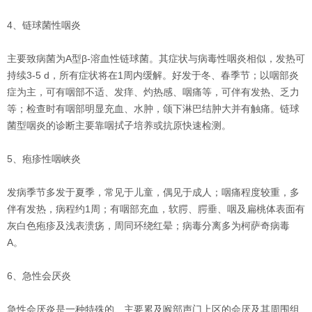
4、链球菌性咽炎
主要致病菌为A型β-溶血性链球菌。其症状与病毒性咽炎相似，发热可
持续3-5 d，所有症状将在1周内缓解。好发于冬、春季节；以咽部炎
症为主，可有咽部不适、发痒、灼热感、咽痛等，可伴有发热、乏力
等；检查时有咽部明显充血、水肿，颌下淋巴结肿大并有触痛。链球
菌型咽炎的诊断主要靠咽拭子培养或抗原快速检测。
5、疱疹性咽峡炎
发病季节多发于夏季，常见于儿童，偶见于成人；咽痛程度较重，多
伴有发热，病程约1周；有咽部充血，软腭、腭垂、咽及扁桃体表面有
灰白色疱疹及浅表溃疡，周同环绕红晕；病毒分离多为柯萨奇病毒
A。
6、急性会厌炎
急性会厌炎是一种特殊的、主要累及喉部声门上区的会厌及其周围组