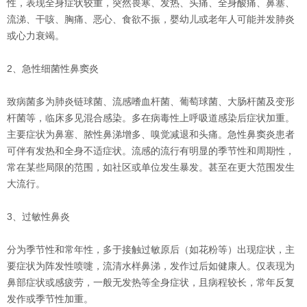
性，表现全身症状较重，突然畏寒、发热、头痛、全身酸痛、鼻塞、
流涕、干咳、胸痛、恶心、食欲不振，婴幼儿或老年人可能并发肺炎
或心力衰竭。
2、急性细菌性鼻窦炎
致病菌多为肺炎链球菌、流感嗜血杆菌、葡萄球菌、大肠杆菌及变形
杆菌等，临床多见混合感染。多在病毒性上呼吸道感染后症状加重。
主要症状为鼻塞、脓性鼻涕增多、嗅觉减退和头痛。急性鼻窦炎患者
可伴有发热和全身不适症状。流感的流行有明显的季节性和周期性，
常在某些局限的范围，如社区或单位发生暴发。甚至在更大范围发生
大流行。
3、过敏性鼻炎
分为季节性和常年性，多于接触过敏原后（如花粉等）出现症状，主
要症状为阵发性喷嚏，流清水样鼻涕，发作过后如健康人。仅表现为
鼻部症状或感疲劳，一般无发热等全身症状，且病程较长，常年反复
发作或季节性加重。