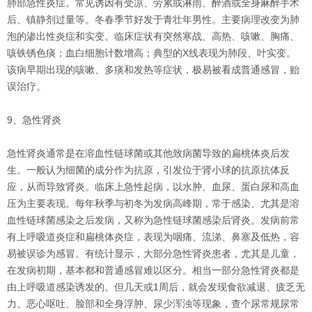
肺部急性炎症。常见诱因有受凉、劳累或淋雨、醉酒或全身麻醉手术
后、镇静剂过量等。冬春季节好发于青壮年男性。主要病理改变为肺
泡的渗出性炎症和实变。临床症状有突然寒战、高热、咳嗽、胸痛、
咳铁锈色痰；血白细胞计数增高；典型的X线表现为肺段、叶实变。
该病早期出现的咳嗽、多痰和发热等症状，极易被看成普通感冒，贻
误治疗。
9、急性肾炎
急性肾炎通常是在溶血性链球菌或其他致病菌导致的扁桃体炎后发
生。一般认为细菌的成分作为抗原，引发位于肾小球的抗原抗体反
应，从而导致肾炎。临床上急性起病，以水肿、血尿、蛋白尿和高血
压为主要表现。每年秋季与初冬为发病高峰期，常于感染、尤其是溶
血性链球菌感染之后发病，又称为急性链球菌感染后肾炎。发病前常
有上呼吸道炎症和扁桃体炎症，表现为咽痛、流涕、鼻塞及低热，容
易被误诊为感冒。有统计显示，大部分急性肾炎患者，尤其是儿童，
在发病初期，基本都和普通感冒难以区分。相当一部分急性肾炎都是
由上呼吸道感染诱发的。但几天或1周后，就会发现食欲减退、疲乏无
力、恶心呕吐、脸部和全身浮肿、尿少浑浊等现象，查个尿常规尿常