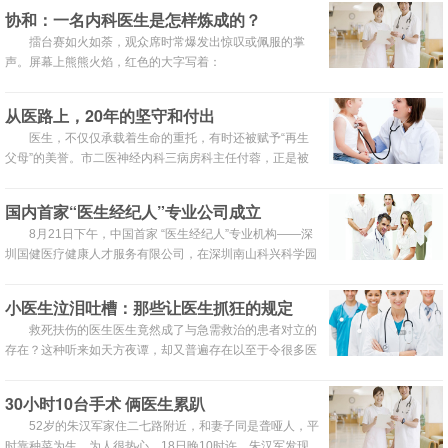
室”高调开张，再到阜外医院医生牵头发起“体制内医生集
协和：一名内科医生是怎样炼成的？
团”获得千万级融资，原本在体制内的医生正加速脱离体
擂台赛如火如荼，观众席时常爆发出惊叹或佩服的掌
制。
声。屏幕上熊熊火焰，红色的大字写着：
从医路上，20年的坚守和付出
医生，不仅仅承载着生命的重托，有时还被赋予“再生
父母”的美誉。市二医神经内科三病房科主任付蓉，正是被
医生这一职业肩负的神圣使命感所吸引，走上漫漫从医路。
国内首家“医生经纪人”专业公司成立
8月21日下午，中国首家 “医生经纪人”专业机构——深
圳国健医疗健康人才服务有限公司，在深圳南山科兴科学园
会议中心举办新闻发布会，现场与医生代表、医疗机构、医
生经纪人、律师事务所等代表进行签约，正式启动“医生经
小医生泣泪吐槽：那些让医生抓狂的规定
纪人”业务。
救死扶伤的医生医生竟然成了与急需救治的患者对立的
存在？这种听来如天方夜谭，却又普遍存在以至于令很多医
生抓狂的真实现象，正在不断加深医患矛盾。
30小时10台手术 俩医生累趴
52岁的朱汉军家住二七路附近，和妻子同是聋哑人，平
时靠种菜为生，为人很热心。18日晚10时许，朱汉军发现