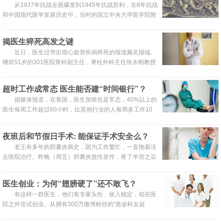
从1937年抗战全面爆发到1945年抗战胜利，在8年抗战
和中国现代医学发展历史中，当时的国立中央大学医学院附
设医院（现东南大学附属中大医院）发挥了积极作用，留下
了一段不可磨灭的抗战故事。
揭医生猝死高发之谜
近日，医生过劳出现心血管疾病猝死的报道频见报端。
继前51岁的301医院骨科副主任，脊柱外科主任张永刚教授
于8月16日凌晨4时许因心脏骤停抢救无效去世后，301医院
又一医生倒下！
超时工作成常态 医生能否建“时间银行”？
据媒体报道，在美国，医生加班也是常态，40%以上的
医生每周工作超过60小时，比其他行业的人每周多工作10
小时，因而影响了医生的家庭生活和工作热情。
夜班后和节假日手术: 能保证手术安全么？
老王有多年的胆囊炎病史，因为工作繁忙，一直拖着没
去医院治疗。昨晚（周五）胆囊炎急性发作，疼了半宿之后
扛不住了去了医院。
医生创业：为何“翅膀硬了”还不敢飞？
有这样一群医生，他们有专家头衔、收入稳定，却在医
院之外尝试创业。从拥有300万微博粉丝的“急诊科女超
人”于莺离开北京协和医院开诊所，到广东“第三方医生工作