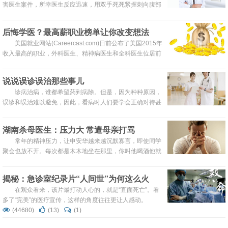
害医生案件，所幸医生反应迅速，用双手死死紧握刺向腹部
的刀刃，保住了一命。行凶者已被公安机关扣留，其行凶动
机有待进一步调查。男子刀刺医生的原因更是让人大跌眼
后悔学医？最高薪职业榜单让你改变想法
镜！
美国就业网站(Careercast.com)日前公布了美国2015年
收入最高的职业，外科医生、精神病医生和全科医生位居前
三。而石油工程师因工资增幅最大也首次跻身前十行列。
说说误诊误治那些事儿
诊病治病，谁都希望药到病除。但是，因为种种原因，
误诊和误治难以避免，因此，看病时人们要学会正确对待甚
至接受误诊误治。在众多误诊误治的病例中，肿瘤被称为误
诊的“重灾区”，下面我们就以肿瘤为例，请上海市抗癌协会
湖南杀母医生：压力大 常遭母亲打骂
秘书长、复旦大学附属肿瘤医院胰腺肝胆外科龙江谈谈关于
常年的精神压力，让申安华越来越沉默寡言，即使同学
误诊误治的问题。
聚会也放不开。每次都是木木地坐在那里，你叫他喝酒他就
端起来喝掉，也不说什么话。
揭秘：急诊室纪录片“人间世”为何这么火
在观众看来，该片最打动人心的，就是“直面死亡”。看
多了“完美”的医疗宣传，这样的角度往往更让人感动。
(44680)
(13)
(1)