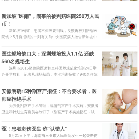
有小偷企图进他家偷东西，发出尖叫声阻止，小偷吓得转头
就跑，朱汉军紧追过去。在追逐过程中，他被对方连捅6
新加坡"医闹"，闹事的被判赔医院250万人民
刀，倒在血泊中。
币！
新加坡“医闹”，患者不但没要到钱，反败诉被判陪给医
院钱？5月份报纸的一则有关前中央医院病人控告新加坡中
央医院和其主刀医生的新闻，牢牢的抓住了看官们的眼球。
医生规培缺口大：深圳规培投入1.1亿 还缺
560名规培生
深圳市2015级住院医师和全科医师规范化培训24日举
办开学典礼，记者从现场获悉，本次培训招收了940名住院
医师和全科医师学员参加。
安徽明确15种剖宫产指征：不合要求者，医
师应拒绝手术
为强化剖宫产手术管理，规范剖宫产手术实施，安徽省
卫生和计划生育委员会制订了《剖宫产手术实施指征（试
行）》，并印发《关于加强剖宫产手术管理的通知》，确保
非医学需要的剖宫产手术逐年下降，并将建立剖宫产手术报
冤！患者刺伤医生 称“认错人”
告和评审制度，严格控制非医学指征剖宫产手术。
8月21日下午，海南省三亚市人民医院发生一起袭击伤