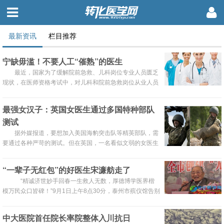
最新资讯
栏目推荐
宁缺毋滥！不要人工“催熟”的医生
最近，国家为了缓解院前急救、儿科岗位专业人员匮乏
现状，在医师资格考试中，对儿科和院前急救岗位从业人员
开展相关专业内容的加分考试。业内人士称，这意味着变相
降低急救和儿科医生的执业门槛。
最强女汉子：英国女医生通过多国特种部队
测试
据外媒报道，要想加入美国海豹突击队等精英部队，需
要通过各种严苛的测试。但在英国，一名看似文弱的女医生
却成功通过了多国特种部队的测试，让不少男性汗颜。
“一辈子无红包”的好医生宋濂舫走了
“精诚济世妙手回春一生救人无数，厚德博学医界楷
模万民众口皆碑！”9月1日上午8点30分，泰州市殡仪馆告别
大厅内庄严肃穆、哀乐低回，享受国务院特殊津贴的医疗专
家、江苏省“医德之星”、泰州市卫生系统“一辈子无红包”的
中大医院首任院长率院整体入川抗日
重大典型宋濂舫静静地躺在鲜花丛中。