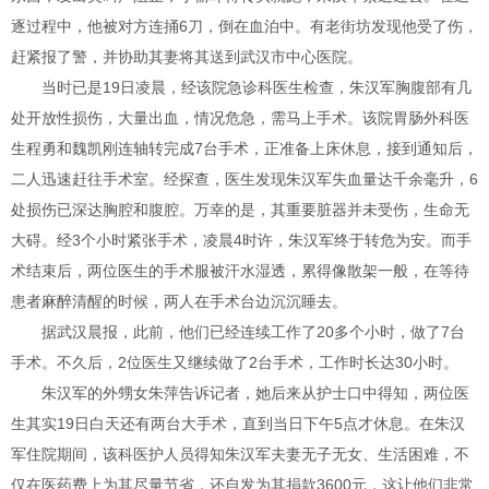
逐过程中，他被对方连捅6刀，倒在血泊中。有老街坊发现他受了伤，
赶紧报了警，并协助其妻将其送到武汉市中心医院。
当时已是19日凌晨，经该院急诊科医生检查，朱汉军胸腹部有几
处开放性损伤，大量出血，情况危急，需马上手术。该院胃肠外科医
生程勇和魏凯刚连轴转完成7台手术，正准备上床休息，接到通知后，
二人迅速赶往手术室。经探查，医生发现朱汉军失血量达千余毫升，6
处损伤已深达胸腔和腹腔。万幸的是，其重要脏器并未受伤，生命无
大碍。经3个小时紧张手术，凌晨4时许，朱汉军终于转危为安。而手
术结束后，两位医生的手术服被汗水湿透，累得像散架一般，在等待
患者麻醉清醒的时候，两人在手术台边沉沉睡去。
据武汉晨报，此前，他们已经连续工作了20多个小时，做了7台
手术。不久后，2位医生又继续做了2台手术，工作时长达30小时。
朱汉军的外甥女朱萍告诉记者，她后来从护士口中得知，两位医
生其实19日白天还有两台大手术，直到当日下午5点才休息。在朱汉
军住院期间，该科医护人员得知朱汉军夫妻无子无女、生活困难，不
仅在医药费上为其尽量节省，还自发为其捐款3600元，这让他们非常