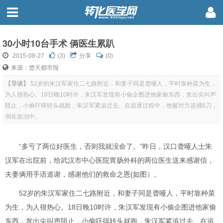
30小时10台手术 俩医生累趴
2015-08-27
(
3
)
分享
(0)
来源：楚天都市报
【导读】
52岁的朱汉军家住二七路附近，和妻子同是聋哑人，平时靠种菜为生，
为人很热心。18日晚10时许，朱汉军发现有小偷企图进他家偷东西，发出尖叫声
阻止，小偷吓得转头就跑，朱汉军紧追过去。在追逐过程中，他被对方连捅6刀，
倒在血泊中。
“多亏了两位好医生，否则我就没命了。”昨日，汉口聋哑人士朱
汉军在出院前，给武汉市中心医院胃肠外科的两位医生送来感谢信，
夫妻俩用手语道谢，感谢他们的救命之恩(如图）。
52岁的朱汉军家住二七路附近，和妻子同是聋哑人，平时靠种菜
为生，为人很热心。18日晚10时许，朱汉军发现有小偷企图进他家偷
东西，发出尖叫声阻止，小偷吓得转头就跑，朱汉军紧追过去。在追