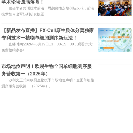
学术论坛圆满落幕！
顶尖学者共话技术前沿，思想碰撞点燃创新火花，前沿
技术如何改写队列研究版图
【新品发布直播】FX-Cell原生质体分离独家
专利技术一植物单细胞测序新玩法！
直播时间:2026年5月19日13：00-15：00，观看方式:
免费预约参会!
市场地位声明！欧易生物全国单细胞测序服
务营收第一（2025年）
沙利文正式向欧易生物授予市场地位声明：全国单细胞
测序服务营收第一（2025年）。
(1910)
(14)
(0)
【快讯】聚力西部生命科学创新！第二届西
部单细胞组学暨空间组学前沿论坛在渝盛大
开幕
院士领衔共探前沿，第二届西部单细胞组学技术应用论
坛暨空间组学前沿论坛启幕
(1650)
(3)
(0)