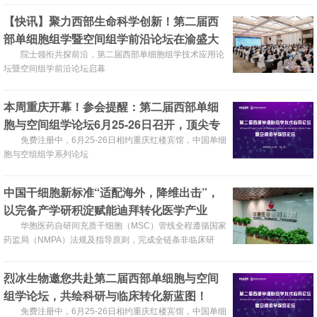
【快讯】聚力西部生命科学创新！第二届西
部单细胞组学暨空间组学前沿论坛在渝盛大
开幕
院士领衔共探前沿，第二届西部单细胞组学技术应用论
坛暨空间组学前沿论坛启幕
本周重庆开幕！参会提醒：第二届西部单细
胞与空间组学论坛6月25-26日召开，顶尖专
家齐聚，共绘科研与临床转化新蓝图，邀您
免费注册中，6月25-26日相约重庆红楼宾馆，中国单细
胞与空组组学系列论坛
共赴盛宴
中国干细胞新标准“适配海外，降维出击”，
以完备产学研积淀赋能迪拜转化医学产业
华胞医药自研间充质干细胞（MSC）管线全程遵循国家
药监局（NMPA）法规及指导原则，完成全链条非临床研
究，用国内高标准完整数据“降维适配”迪拜现有法规要求，
既补齐当地产业标准化短板，也为国产干细胞出海中东开辟
烈冰生物邀您共赴第二届西部单细胞与空间
出一套可复制的合规落地路径。
组学论坛，共绘科研与临床转化新蓝图！
免费注册中，6月25-26日相约重庆红楼宾馆，中国单细