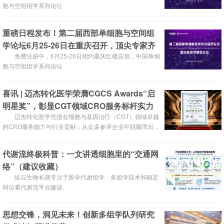
胞与空组组学系列论坛
重磅日程发布！第二届西部单细胞与空间组
学论坛6月25-26日在重庆召开，顶尖专家齐
聚，共绘科研与临床转化新蓝图，邀您共赴
免费注册中，6月25-26日相约重庆红楼宾馆，中国单细
胞与空组组学系列论坛
盛宴！
喜讯 | 迈杰转化医学荣膺CGCS Awards“启
明星奖”，彰显CGT领域CRO服务标杆实力
迈杰转化医学凭借在细胞与基因治疗（CGT）领域卓越
的CRO服务能力与行业贡献，从众多参评企业中脱颖而出，
荣获“CGT领域最佳CRO合作伙伴”奖项。
代谢流终极科普：一文讲透细胞里的“交通网
络”（建议收藏）
绘云生物长期专注于医学代谢组学、多组学技术和稳定
同位素代谢流平台建设。
思想交锋，洞见未来！创新多组学队列研究