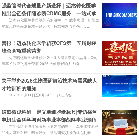
强监管时代合规量产新选择｜迈杰转化医学
推出全链条伴随诊断CDMO服务，一站式承
接Ⅰ/Ⅱ/Ⅲ 类IVD委托研发与生产
迈杰转化医学将持续加码多组学、AI 数字病理、新型生
物标志物等前沿技术平台迭代，持续完善 NMPA、CE、
FDA 全球同步申报配套服务能力。
喜报！迈杰转化医学斩获CFS第十五届财经
峰会两项重磅荣誉
迈杰转化医学企业获评 2026 大健康影响力品牌，公司
董事长张亚飞博士荣膺 2026 大健康影响力人物
关于举办2026生物医药前沿技术急需紧缺人
才培训班的通知
2026年8月11日至8月14日，张江药谷
破壁微观科研，定义单细胞新标尺|专访横河
电机生命科学与创新事业本部战略事业部商
务运营总监王海鉴
在生命科学与生物医药飞速发展的当下，单细胞技术已
然成为基础科研、药物研发、细胞研究领域的核心利器