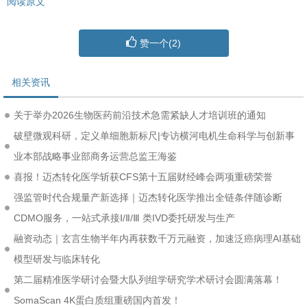
阅读原文
赞一个(
2
)
相关资讯
关于举办2026生物医药前沿技术急需紧缺人才培训班的通知
破壁微观科研，定义单细胞新标尺|专访横河电机生命科学与创新事
业本部战略事业部商务运营总监王海鉴
喜报！迈杰转化医学斩获CFS第十五届财经峰会两项重磅荣誉
强监管时代合规量产新选择｜迈杰转化医学推出全链条伴随诊断
CDMO服务，一站式承接Ⅰ/Ⅱ/Ⅲ 类IVD委托研发与生产
融资动态｜玄言生物半年内再获数千万元融资，加速泛癌病理AI基础
模型研发与临床转化
第二届精准医学研讨会暨大队列组学研究学术研讨会圆满落幕！
SomaScan 4K蛋白质组重磅国内首发！