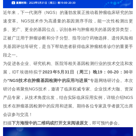
近年来，下一代测序（NGS）的蓬勃发展正推动着肿瘤临床研究的加
速变革。NGS技术作为高通量的基因测序手段，能一次性检测出更
多、更广、更全的基因位点，识别各种与肿瘤相关的基因变异类型，
正被广泛用于肿瘤诊断和分子分型、指导治疗药物选择、遗传风险相
关基因评估等研究，是当下帮助患者获得临床肿瘤精准诊疗的重要手
段之一。
为促进各企业、研究机构、医院等相关基因检测行业的技术交流和发
展，IDT埃德特拟于
2023年5月31日（周三）晚19：00-20：30
举
办
“NGS技术在肿瘤基因检测中的应用与进展”
专题网络研讨会。本次
研讨会将聚焦NGS技术，邀请了临床权威专家、企业技术大咖、资深
产品专家，从技术角度出发，结合实际临床应用实例，详细介绍NGS
技术在肿瘤基因检测中的应用和进展。期待各位专家及学者拨冗出席
会议参与交流！
扫描
下方海报中的二维码或打开文末阅读原文
，即可预约参会。