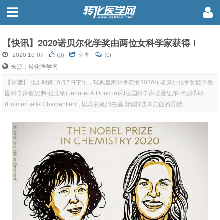
【快讯】2020诺贝尔化学奖由两位女科学家获得！
2020-10-07
(
3
)
分享
(0)
来源：转化医学网
【导读】
北京时间10月7日下午，瑞典皇家科学院将2020年诺贝尔化学奖授予美
国科学家詹妮弗·杜德纳(Jennifer A.Doudna)和法国科学家埃曼纽尔·卡彭蒂耶
(Emmanuelle Charpentier)，以表彰她们在基因编辑技术方面的贡献。