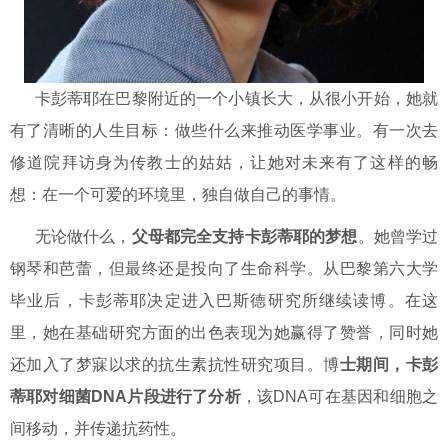
卡彭蒂耶在巴黎附近的一个小镇长大，从很小开始，她就
有了清晰的人生目标：做些什么来推动医学事业。有一次去
修道院拜访身为传教士的姑姑，让她对未来有了这样的畅
想：在一个可爱的环境里，独自做自己的事情。
无论做什么，
父母都完全支持卡彭蒂耶的梦想
。她曾学过
钢琴和芭蕾，但最终还是投向了生命科学。从巴黎第六大学
毕业后，卡彭蒂耶决定进入巴斯德研究所继续读博。在这
里，她在基础研究方面的出色表现为她赢得了赞誉，同时她
还加入了梦寐以求的抗生素抗性研究项目。博
士期间，卡彭
蒂耶对细菌DNA片段进行了分析
，该DNA可在基因和细胞之
间移动，并传递抗药性。