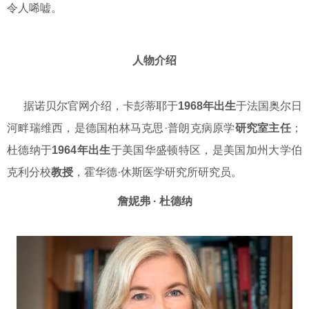
令人唏嘘。
人物介绍
据诺贝尔官网介绍，卡彭蒂耶于
1968年出生
于
法国奥尔日
河畔瑞维西，是德国柏林马克思·普朗克病原学
研究室主任
；
杜德纳于
1964年出生
于美国华盛顿特区，是美国加州大学伯
克
利分校
教授
，霍华德·休斯医学研究所研究员。
詹妮弗 · 杜德纳