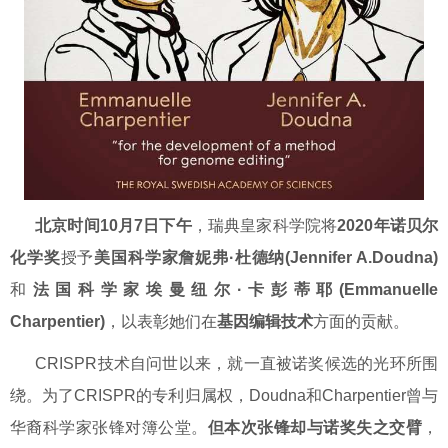
北京时间10月7日下午
，瑞典皇家科学院将
2020年诺贝尔
化学奖
授予
美国科学家詹妮弗·杜德纳(Jennifer A.Doudna)
和
法国科学家埃曼纽尔·卡彭蒂耶(Emmanuelle
Charpentier)
，以表彰她们在
基因编辑技术
方面的贡献。
CRISPR技术自问世以来，就一直被诺奖候选的光环所围
绕。为了CRISPR的专利归属权，Doudna和Charpentier曾与
华裔科学家张锋对簿公堂。
但本次张锋却与诺奖失之交臂
，