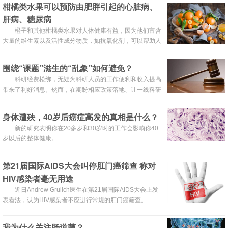
柑橘类水果可以预防由肥胖引起的心脏病、
肝病、糖尿病
橙子和其他柑橘类水果对人体健康有益，因为他们富含
大量的维生素以及活性成分物质，如抗氧化剂，可以帮助人
体保持健康。当前，一组研究人员通过小鼠实验发现，对于
长期饲喂西式高脂肪饮食来说，柑橘类水果中的活性成分能
围绕“课题”滋生的“乱象”如何避免？
够预防由肥胖引起的相关疾病。
科研经费松绑，无疑为科研人员的工作便利和收入提高
带来了利好消息。然而，在期盼相应政策落地、让一线科研
人员在改革中获得更多实惠的同时，经费松绑后可能带来的
问题也引起了许多专家的担忧。
身体遭殃，40岁后癌症高发的真相是什么？
新的研究表明你在20多岁和30岁时的工作会影响你40
岁以后的整体健康。
第21届国际AIDS大会叫停肛门癌筛查 称对
HIV感染者毫无用途
近日Andrew Grulich医生在第21届国际AIDS大会上发
表看法，认为HIV感染者不应进行常规的肛门癌筛查。
我为什么关注肠道菌？