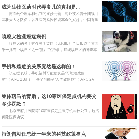
险目前还没有统一的认识。
成为生物医药时代弄潮儿的真相是...
随着药企理念和机制的逐步完善，海外技术骨干陆续回
国壮大人才队伍，以及医药风险投资基金的兴起，中国有望
在生物靶向药、免疫治疗、基因编辑等前沿领域实现突破。
嗅癌犬检测癌症病例
嗅癌犬的鼻子有多灵？英国《太阳报》７日报道了英国
第一批专业嗅癌犬之一“黛西”的故事，展现嗅癌犬的神奇本
领。
手机和癌症的关系竟然是这样的！
该证据表明，手机辐射可能确实是“可能性致癌
物”（IARC 2B组），甚至可能是“人类致癌物”（IARC 2A
组）。
集体落马的背后，这10家医保定点机构要交
多少罚款？
北京王府井医院等10家医保定点医疗机构被处罚，包括
解除医保协议...
特朗普就任总统一年来的科技政策盘点