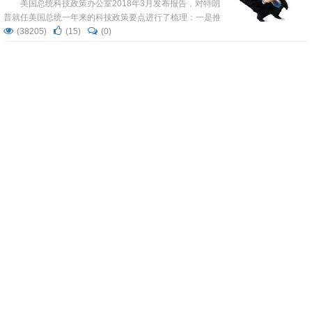
美国总统科技政策办公室2018年3月发布报告，对特朗
普就任美国总统一年来的科技政策要点进行了梳理：一是推
进人工智能与自主系统的部署，二是加强生物医学创新，三
(38205)
(15)
(0)
是提高网络连通性，四是强化网络安全与政府IT服务，五是
抗癌者联盟之PD-1前传
促进数字经济发展，六是建立能源优势，七是加强国土防御
与国家安全，八是应对药物滥用，九是进行科学探索开展一
我们应当永远铭记： 药物是为人类而生产，不是为追求
流研究，十是加强太空探索，十一是重视STEM 教育加强人
利润而制造的。只要我们坚守这一信念，利润必将随之而
才培训。
来。
(36663)
(17)
(0)
基因测序来势汹汹,别让口水出卖了你的下半
生
不只是国外,国内的基因测序公司最近也是动作频频,出
镜率蹭蹭涨.这些公司可以分析你的DNA,告诉你谁谁谁是你
拐了十八道弯的...
(36983)
(15)
(0)
人体微生物组:从金正恩的马桶说起
图片来源:网络粪便的主要成分中,三分之二是食物残渣
和水,另外三分之一是肠道微生物.可以想象,组成这三分之一
粪便的肠道微...
(40573)
(18)
(0)
24张图,看懂肠道和大脑的魔性关系
人和老鼠身上的研究,都已经充分说明了肠道和大脑的魔