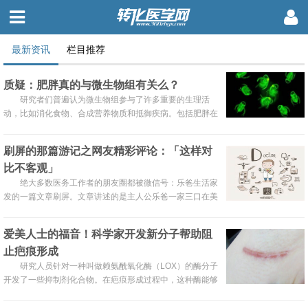
最新资讯
栏目推荐
质疑：肥胖真的与微生物组有关么？
研究者们普遍认为微生物组参与了许多重要的生理活
动，比如消化食物、合成营养物质和抵御疾病。包括肥胖在
内的许多人类疾病似乎都与微生物组失衡有关。然而mBio
杂志发表的一项最新研究，为铺天盖地的微生物组热潮泼了
刷屏的那篇游记之网友精彩评论：「这样对
一盆冷水。
比不客观」
绝大多数医务工作者的朋友圈都被微信号：乐爸生活家
发的一篇文章刷屏。文章讲述的是主人公乐爸一家三口在美
国游玩的时，因孩子脱臼去美国某医院「走了一遭」......
爱美人士的福音！科学家开发新分子帮助阻
止疤痕形成
研究人员针对一种叫做赖氨酰氧化酶（LOX）的酶分子
开发了一些抑制剂化合物。在疤痕形成过程中，这种酶能够
让胶原彼此交联参与伤口愈合过程。这种交联导致一些基本
的生化过程得到加强，并导致疤痕形成。