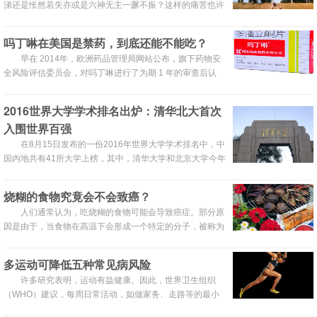
涕还是怅然若失亦或是六神无主一蹶不振？这样的痛苦也许
你经历过，也许你正在经历。来看看一位意大利外婆Marisa
Vesco的故事，或许能给你启发。
吗丁啉在美国是禁药，到底还能不能吃？
早在 2014年，欧洲药品管理局网站公布，旗下药物安
全风险评估委员会，对吗丁啉进行了为期 1 年的审查后认
为，鉴于该药与严重的心脏风险相关，建议限用含多潘立酮
的药物。美国、加拿大和欧盟等地监管部门多次强调吗丁啉
2016世界大学学术排名出炉：清华北大首次
的严重不良反应，包括心律失常、心脏骤停、猝死。在美
入围世界百强
国，该药更被禁止上市。
在8月15日发布的一份2016年世界大学学术排名中，中
国内地共有41所大学上榜，其中，清华大学和北京大学今年
首次入围世界百强，中国地质大学（武汉）、电子科技大学
等9所大学首次跻身世界五百强。
烧糊的食物究竟会不会致癌？
人们通常认为，吃烧糊的食物可能会导致癌症。部分原
因是由于，当食物在高温下会形成一个特定的分子，被称为
丙烯酰胺。虽然这种化学物质的工业形式已知是一种潜在的
毒素和致癌物，但是，消耗食物中的丙烯酰胺和发展癌症之
多运动可降低五种常见病风险
间是否存在关联，我们还不太清楚。
许多研究表明，运动有益健康。因此，世界卫生组织
（WHO）建议，每周日常活动，如做家务、走路等的最小
运动量应达到600MET·分钟。但适当运动会降低哪些疾病风