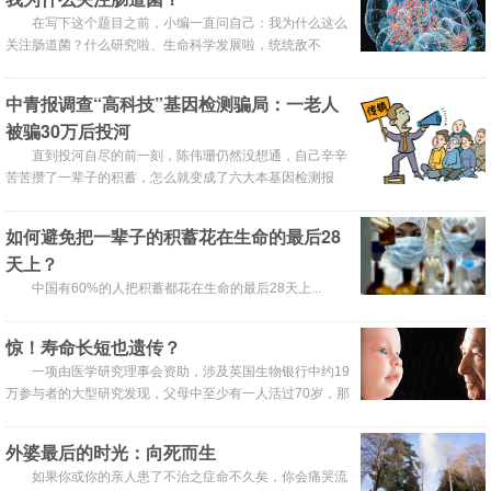
在写下这个题目之前，小编一直问自己：我为什么这么
关注肠道菌？什么研究啦、生命科学发展啦，统统敌不
过“健康”二字。上周六转化医学网更新一篇推文：被忽视
的“肠脑”，你了解多少？本周小编想站在自己的角度谈一
中青报调查“高科技”基因检测骗局：一老人
谈“我为什么关注肠道菌”。
被骗30万后投河
直到投河自尽的前一刻，陈伟珊仍然没想通，自己辛辛
苦苦攒了一辈子的积蓄，怎么就变成了六大本基因检测报
告。
如何避免把一辈子的积蓄花在生命的最后28
天上？
中国有60%的人把积蓄都花在生命的最后28天上...
惊！寿命长短也遗传？
一项由医学研究理事会资助，涉及英国生物银行中约19
万参与者的大型研究发现，父母中至少有一人活过70岁，那
么他们的寿命没增加10年，我们的生存几率就增加17％。
外婆最后的时光：向死而生
如果你或你的亲人患了不治之症命不久矣，你会痛哭流