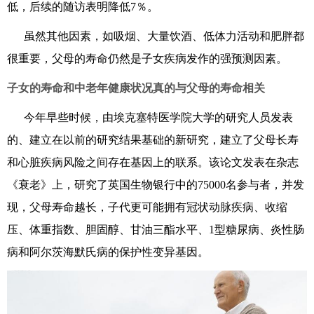
低，
后续的随访表明降低
7
％
。
虽然
其他因素，
如吸烟
、
大量饮酒
、
低体力活动和肥胖
都
很重要
，父母的寿命仍然是
子女
疾病发作
的强预测因素
。
子女的寿命和中老年
健康状况真的与父母的寿命相关
今年早些时候
，由
埃克塞特医学院大学的研究人员
发表
的、
建立在以前的研究结果
基础的新研究
，建立了父母长寿
和心脏疾病风险之间存在基因上的联系。该论文发表在杂志
《衰老》上
，
研究了
英国生物银行
中的
7500
0名参与者
，并发
现
，
父母
寿命越长，
子代更可能
拥有
冠状动脉疾病
、
收缩
压
、
体重指数
、
胆固醇
、
甘油三酯水平
、
1
型糖尿
病、
炎性肠
病和阿尔茨海默氏病
的保护性变异基因
。