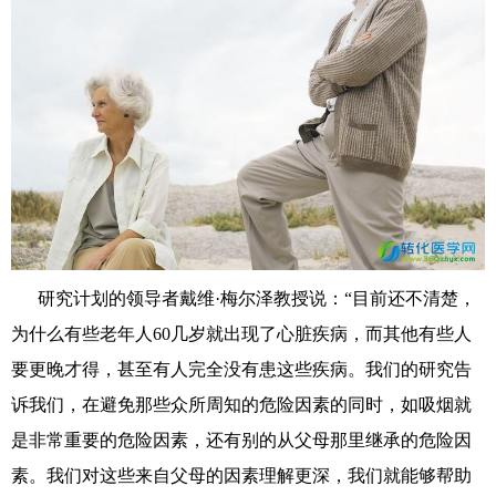
研究计划
的领导者
戴维
·
梅尔泽教授说：
“
目前还不清楚
，
为什么有些老年人
60几岁就出现了
心脏疾病，而其他
有些人
要更晚才得，甚至有人完全没有患这些疾病。我们的
研究告
诉我们，
在避免那些
众所周知的危险因素
的同时
，如吸烟
就
是非常重要的
危险因素
，
还有别的
从父母那里继承的
危险
因
素。
我们对这些来自
父母的因素
理解更深
，我们
就
能够帮助