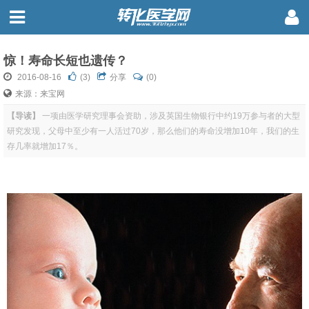
惊！寿命长短也遗传？
2016-08-16
(
3
)
分享
(0)
来源：来宝网
【导读】
一项由医学研究理事会资助，涉及英国生物银行中约19万参与者的大型
研究发现，父母中至少有一人活过70岁，那么他们的寿命没增加10年，我们的生
存几率就增加17％。