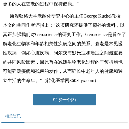
更多的人
在变老的过程中保持健康
。
”
康涅狄格大学老龄化研究中心
的主任
George Kuchel
教授
，
本文的
共同作者还指出：
“
这项研究
还
提供了额外的燃料，以
真正加强我们
对
Geroscience
的研究工作
。
Geroscience
是
旨在了
解老化生物学
和
年龄相关
性
疾病之间
的
关系。衰老是常见慢
性疾病，例如心脏疾病
、
阿尔茨海默氏症和癌症
之间最重要
的共同风险因素，
因此旨在减缓生物老化过程
的干预措施
也
可能延缓疾病
和残疾
的发作，从而
延长中老年人的
健康和独
立
生活的生命年
。
”（转化医学网360zhyx.com）
赞一个(
3
)
相关资讯