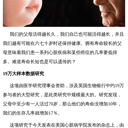
我们的父母
活得越长久
，我们自己
也可能活得越长
，
并且
我们越有可能在六七十
岁时还
保持健康。拥有寿命
较长的
父
母意味着我们
患
一系列心脏疾病和某些癌症的
几率
要低得
多。难道寿命长短也是可以遗传的？
19万大样本数据研究
这项由
医学研究理事会资助，
涉及英国生物银行
中约
19
万
参与者
的大型研究
，是
此类研究中
规模最大的。研究发现，
父母中至少有一人活过
70岁，那么他们的寿命没增加
10
年，
我们的生存
几率就
增加
17
％
。
这项研究
于
今天
发表在
美国心脏病学院发
布的
杂志
上
，
由