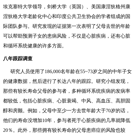
埃克塞特大学领导
，
剑桥大学（英国）
、
美国康涅狄格州康
涅狄格大学老龄化中心
和
印度公共卫生
协会的
学者组成的国
际团队
参与
。研究发现
的
证据第一次表明
了
父母
去世
的年龄
可以帮助预测
子女的患病风险，
不仅是心脏疾病，
还有
心脏
和循环系统健康的许多方面。
八年跟踪调查
研究人员使用
了
186
,
000
名
年龄
在
55~
73
岁
之间的中年子女
的健康数据，然后
进行了
长达八年
的跟踪
。研究小组发现，
那些有较长寿命父母
的参与者，
多
种
循环系统疾病
的
发病率
都
较低，包括心脏疾病
、
心脏衰竭
、
中风
、
高血压
、
高胆固
醇和房颤。例如，
父母中至少一方去世年龄大于
70岁的话，
他们的寿命没增加
10
年，参与者死于心脏疾病的几率就降低
20
％。此外，那些
拥有较长
寿命
的父母
患癌症的风险
也较