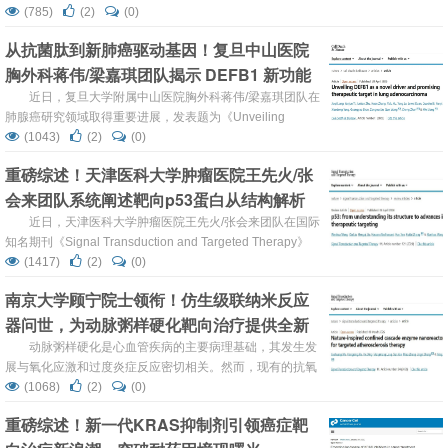
Intrinsic LTβR N-Glycosylation Suppresses Pyroptosis
(785)
(2)
(0)
Through TRIM28-Mediated PCBP2 SUMOylation to
从抗菌肽到新肺癌驱动基因！复旦中山医院
Promote Gastric Cancer Radioresi...
胸外科蒋伟/梁嘉琪团队揭示 DEFB1 新功能
与靶向治疗潜力
近日，复旦大学附属中山医院胸外科蒋伟/梁嘉琪团队在
肺腺癌研究领域取得重要进展，发表题为《Unveiling
DEFB1 as a Novel Driver and Promising Therapeutic
(1043)
(2)
(0)
Target in Lung Adenocarcinoma》的研究论文。该研究通
重磅综述！天津医科大学肿瘤医院王先火/张
过全基因组CRISPR筛选、多组学整合分析及抗体转化研
会来团队系统阐述靶向p53蛋白从结构解析
究，首次系统揭示抗菌肽DEFB1在肺腺癌中的致癌作用...
到靶向治疗的最新进展
近日，天津医科大学肿瘤医院王先火/张会来团队在国际
知名期刊《Signal Transduction and Targeted Therapy》
发表的一篇重磅综述：系统阐述了靶向p53蛋白从结构解析
(1417)
(2)
(0)
到靶向治疗的最新进展。在人类与癌症的漫长斗争中，一个
南京大学顾宁院士领衔！仿生级联纳米反应
名为TP53的基因因其在超过半数恶性肿瘤中发生突变，长
器问世，为动脉粥样硬化靶向治疗提供全新
期占据着肿瘤学研究与药物开发舞台的中央。其编码的p53
蛋白，作为基因组的“守护者”，在调控细...
策略
动脉粥样硬化是心血管疾病的主要病理基础，其发生发
展与氧化应激和过度炎症反应密切相关。然而，现有的抗氧
化和抗炎疗法在临床转化中面临诸多瓶颈。近日，南京大学
(1068)
(2)
(0)
顾宁院士、东南大学盛静逸教授团队一项发表于国际知名期
重磅综述！新一代KRAS抑制剂引领癌症靶
刊《Signal Transduction and Targeted Therapy》的最新
研究：研究团队开发了一种受自然界多酶复合体启发的级联