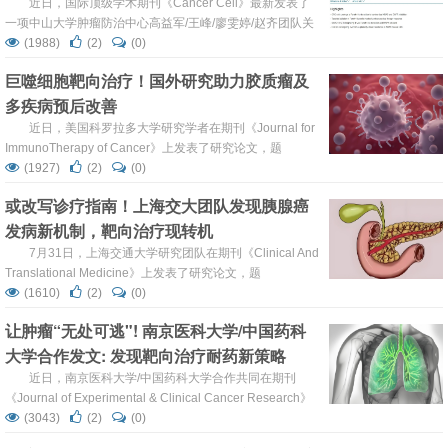
药机制，设计三重靶向治疗突破耐药新策略
近日，国际顶级学术期刊《Cancer Cell》最新发表了
一项中山大学肿瘤防治中心高益军/王峰/廖雯婷/赵齐团队关
于KRAS突变结直肠癌治疗耐药机制的重要研究。研究发
(1988)
(2)
(0)
现：结直肠癌细胞在应对KRAS和EGFR双重靶向治疗时，
巨噬细胞靶向治疗！国外研究助力胶质瘤及
会采取一种特殊的“细胞变身”策略得以幸存。这一发现不仅
多疾病预后改善
解释了临床治疗中耐药性产生的根源，更提出了通过联合靶
向FGFR3来克服耐药性的全新三重靶向治疗策略，对结直肠
近日，美国科罗拉多大学研究学者在期刊《Journal for
癌未来的精...
ImmunoTherapy of Cancer》上发表了研究论文，题
为“Differential phagocytosis induces diverse macrophage
(1927)
(2)
(0)
activation states in malignant gliomas”，这项研究强调，巨
或改写诊疗指南！上海交大团队发现胰腺癌
噬细胞的命运与它们吞噬物质的分子特性密切相关。吞噬作
发病新机制，靶向治疗现转机
用并非...
7月31日，上海交通大学研究团队在期刊《Clinical And
Translational Medicine》上发表了研究论文，题
为“Analysis of hepatitis B virus integration identifies
(1610)
(2)
(0)
KMT2B as a novel cancer-related gene in pancreatic
让肿瘤“无处可逃"! 南京医科大学/中国药科
cancer”，在这项研究中，研究人员探究了 KM...
大学合作发文: 发现靶向治疗耐药新策略
近日，南京医科大学/中国药科大学合作共同在期刊
《Journal of Experimental & Clinical Cancer Research》
发表了研究论文，题为“Hypoxia-inducible APCDD1L-AS1
(3043)
(2)
(0)
promotes osimertinib resistance by stabilising DLST to