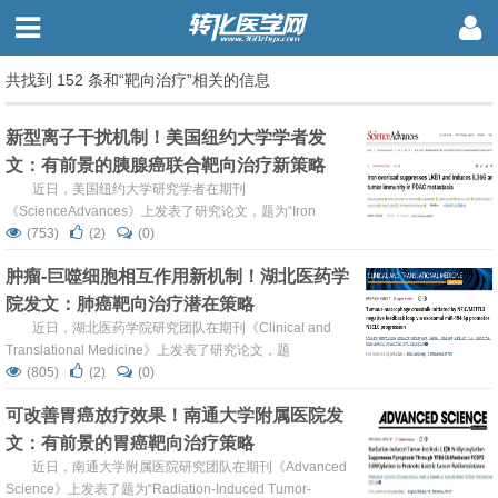
共找到 152 条和“靶向治疗”相关的信息
新型离子干扰机制！美国纽约大学学者发
文：有前景的胰腺癌联合靶向治疗新策略
近日，美国纽约大学研究学者在期刊
《ScienceAdvances》上发表了研究论文，题为“Iron
overload suppresses LKB1 and induces IL36G anti-tumor
(753)
(2)
(0)
immunity in PDAC metastasis”，本研究中，研究人员利用
肿瘤-巨噬细胞相互作用新机制！湖北医药学
基于CRISPR的基因筛选技术，在胰腺导管腺癌（PDA）肝
院发文：肺癌靶向治疗潜在策略
转移模型中鉴定出新的、或许可靶向的脆弱性。FTH...
近日，湖北医药学院研究团队在期刊《Clinical and
Translational Medicine》上发表了研究论文，题
为“Tumour-macrophage crosstalk initiated by
(805)
(2)
(0)
NFIC/METTL3 negative feedback loop via exosomal miR-
可改善胃癌放疗效果！南通大学附属医院发
194-5p promotes NSCLC progression”，本研究中...
文：有前景的胃癌靶向治疗策略
近日，南通大学附属医院研究团队在期刊《Advanced
Science》上发表了题为“Radiation-Induced Tumor-