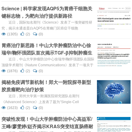
anti-PD-1 therapy in lung cancer”，本研究中，研究人员从
Science | 科学家发现AQP5为胃癌干细胞关
人源化抗 PD-1 应答小鼠的粪便中分离出 183 株拟杆菌。
键标志物，为靶向治疗提供新路径
183 株菌...
近日，国际知名期刊《Science》发表了一项突破性研
究，揭示水通道蛋白AQP5在胃幽门区癌症干细胞
（CSCs）中的核心作用。该研究通过小鼠和人类多模型实
(1305)
(2)
(0)
验证实，AQP5不仅可作为胃癌干细胞的特异性表面标志
胃癌治疗新思路！中山大学肿瘤防治中心徐
物，还直接通过WNT、PI3K和MAPK信号通路驱动肿瘤增殖
瑞华/鞠怀强团队首次揭示TGF-β抑制肿瘤生
与转移。这一发现为胃癌的靶向治疗和再生医学提供了新方
向。 AQP5是小鼠和人类胃癌干细胞的功能性标...
长的分子机制，提出双重靶向治疗新策略
近日，中山大学肿瘤防治中心徐瑞华/鞠怀强团队在国际
顶级学术期刊《Nature Communications》发表了一项关于
胃癌TGF-β靶向治疗的重要研究。研究发现：虽然靶向TGF-
(1876)
(2)
(0)
β通路是胃癌治疗的潜在策略，但单纯抑制该通路可能意外
揭秘免疫调节新机制！郑大一附院探寻新型
释放肿瘤生长的“刹车”，盲目阻断可能适得其反，导致治疗
胶质瘤靶向治疗妙策
效果不佳。研究首次揭示了TGF-β通过调节代谢酶DLD的活
性来抑制肿瘤生长的分子机制，并提出了将TGF-β...
近日，郑州大学第一附属医院研究团队在期刊
《Advanced Science》上发表了题为“Single-Cell
Transcriptome Atlas Reveals the Underlying Mechanism
(1623)
(2)
(0)
of Kynurenic Acid in the Regulation of Tumor Immune
突破性发现！中山大学肿瘤防治中心高益军/
Microenvironment in Glioblastoma”的研...
王峰/廖雯婷/赵齐揭示KRAS突变结直肠癌耐