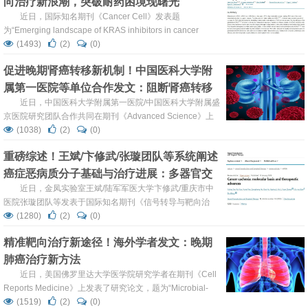
向治疗新浪潮，突破耐药困境现曙光
纳米反应器，该平台能精准靶向动脉粥样硬化斑块，...
近日，国际知名期刊《Cancer Cell》发表题
为“Emerging landscape of KRAS inhibitors in cancer
treatment”重磅综述：系统回顾了KRAS抑制剂在癌症治疗
(1493)
(2)
(0)
领域的快速演进历程。随着首款KRASG12C抑制剂
促进晚期肾癌转移新机制！中国医科大学附
sotorasib和adagrasib的获批，RAS靶向治疗终于打破“不可
属第一医院等单位合作发文：阻断肾癌转移
成药”魔咒，为全球20%的RAS突变癌症患者带来希望。然...
级联反应的靶向治疗新策略
近日，中国医科大学附属第一医院/中国医科大学附属盛
京医院研究团队合作共同在期刊《Advanced Science》上
发表了题为“The FOXC2-LAMA4 Axis Orchestrates
(1038)
(2)
(0)
Vasculogenic Mimicry and Immunosuppressive Niche
重磅综述！王斌/卞修武/张璇团队等系统阐述
Formation to Drive Metastatic Cascade in Renal Cel...
癌症恶病质分子基础与治疗进展：多器官交
互作用与靶向治疗成关键
近日，金凤实验室王斌/陆军军医大学卞修武/重庆市中
医院张璇团队等发表于国际知名期刊《信号转导与靶向治
疗》（Signal Transduction and Targeted Therapy，
(1280)
(2)
(0)
IF=52.7）发表了题为《Cancer cachexia: molecular basis
精准靶向治疗新途径！海外学者发文：晚期
and therapeutic advances》的重磅综述：系统阐述癌症恶
肺癌治疗新方法
病质分子基础与治疗进展，指出这一影响...
近日，美国佛罗里达大学医学院研究学者在期刊《Cell
Reports Medicine》上发表了研究论文，题为“Microbial-
derived immunostimulatory small molecule augments
(1519)
(2)
(0)