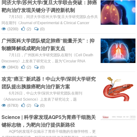
同济大学/苏州大学/复旦大学联合突破：肺癌
drive tricarboxylic acid c...
靶向治疗发现关键分子调控新机制
7月15日，同济大学/苏州大学/复旦大学研究团队合作共
同在期刊《Journal of Experimental & Clinical Cancer
Research》上发表了研究论文，题为“CCNY-mediated
(3200)
(2)
(0)
phosphorylation and TET2-BACH1-driven DNA
广州医科大学团队锁定肺癌“能量开关”：抑
demethylation activate PRC1 to augment NSCLC p...
制糖降解或成靶向治疗新支点
7月1日，广州医科大学研究团队在期刊《Cell Death
Discovery》上发表了研究论文，题为“Circular RNA
circLIMK1-005 promotes the progression of lung
(3843)
(2)
(0)
adenocarcinoma by interacting with RPA1 protein to
攻克“癌王”新武器！中山大学/深圳大学研究
activate CDK4 signaling”，本研究中，研究人员...
团队提出胰腺癌靶向治疗新方案
6月26日，中山大学/深圳大学研究团队在期刊
《Advanced Science》上发表了研究论文，题
为“KRAS/ABHD17C/ALOX15B Axis Promotes Pancreatic
(6783)
(2)
(0)
Cancer Progression via Ferroptosis Evasion”，本研究表明
Science | 科学家发现AQP5为胃癌干细胞关
ALOX15B的下调与 KRAS 突变型胰腺导管腺癌
键标志物，为靶向治疗提供新路径
（KRASmut-PDAC）患者的不良预后显著相...
AQP5的发现不仅揭示了胃癌干细胞的生物学特性，更