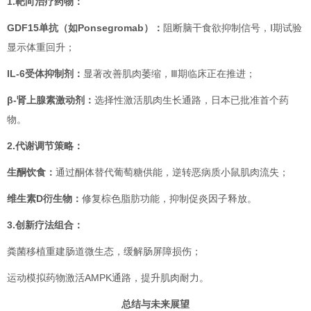
1.靶向治疗药物：
GDF15单抗（如Ponsegromab）：
阻断脑干食欲抑制信号，Ⅰ期试验
显示体重回升；
IL-6受体抑制剂：
显著改善肌肉萎缩，Ⅲ期临床正在推进；
β-肾上腺素激动剂：
选择性激活肌肉生长通路，日本已批准首个药
物。
2.代谢调节策略：
生酮饮食：
通过酮体替代葡萄糖供能，逆转恶病质小鼠肌肉流失；
维生素D衍生物：
修复棕色脂肪功能，抑制促炎因子释放。
3.创新疗法组合：
粪菌移植重建肠道微生态，缓解肠屏障损伤；
运动模拟药物激活AMPK通路，提升肌肉耐力。
总结与未来展望