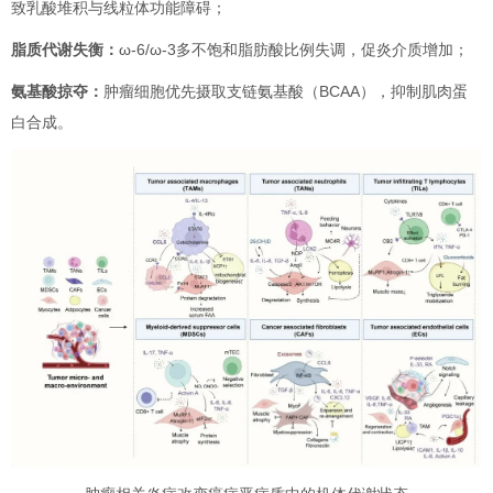
致乳酸堆积与线粒体功能障碍；
脂质代谢失衡：
ω-6/ω-3多不饱和脂肪酸比例失调，促炎介质增加；
氨基酸掠夺：
肿瘤细胞优先摄取支链氨基酸（BCAA），抑制肌肉蛋
白合成。