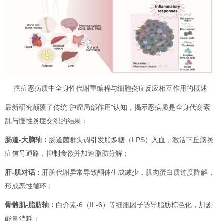
癌症恶病质中全身性代谢重编程与细胞炎症反应相互作用的概述
最新研究颠覆了传统"肿瘤局部作用"认知，揭示恶病质是全身代谢紊
乱与慢性炎症交织的结果：
肠道-大脑轴：
肠道菌群失调引发脂多糖（LPS）入血，激活下丘脑炎
症信号通路，抑制食欲并加速脂肪分解；
肝-肌对话：
肝脏代谢异常导致酮体生成减少，肌肉蛋白质过度降解，
形成恶性循环；
骨骼肌-脂肪轴：
白介素-6（IL-6）等细胞因子诱导脂肪棕色化，加剧
能量消耗；