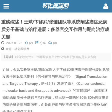
重磅综述！王斌/卞修武/张璇团队等系统阐述癌症恶病
质分子基础与治疗进展：多器官交互作用与靶向治疗成
关键
2026-01-22
(
2
)
分享
(0)
来源：转化医学网
【导读】
联合免疫疗法、代谢调节剂及个性化营养干预可能是未来方向。
近日，金凤实验室王斌/陆军军医大学卞修武/重庆市中医院张璇团队等
发表于国际知名期刊《信号转导与靶向治疗》（Signal Transduction
and Targeted Therapy，IF=52.7）发表了题为《Cancer cachexia:
molecular basis and therapeutic advances》的重磅综述：系统阐述
癌症恶病质分子基础与治疗进展，指出这一影响约50%-80%癌症患者
的综合征并非局部病变，而是由肿瘤与宿主多器官间动态互作驱动的
全身性代谢炎症紊乱。