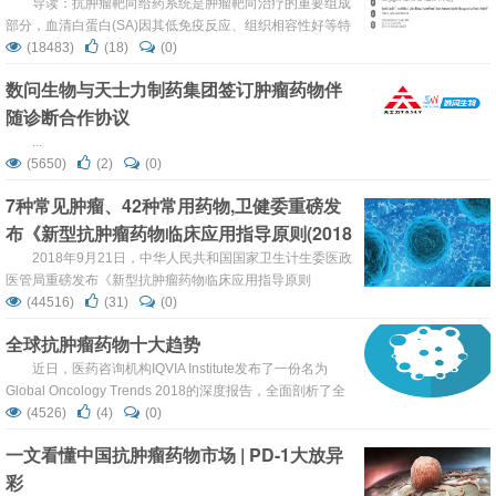
导读：抗肿瘤靶向给药系统是肿瘤靶向治疗的重要组成
部分，血清白蛋白(SA)因其低免疫反应、组织相容性好等特
点被当作理想的药物输送载体，但SA主要靠被动靶向输送
(18483)
(18)
(0)
药物，导致药物难以在肿瘤组织中累积，严重限制了该药物
数问生物与天士力制药集团签订肿瘤药物伴
传递系统的应用。 近日，芝加哥大学的研究人员对SA进行
随诊断合作协议
了改造，结合了主动靶向和被动靶向作用，将SA携带的抗
肿瘤药物长时间保留于肿瘤组织中。他们让SA长出了“利
...
爪”，紧紧“抓”...
(5650)
(2)
(0)
7种常见肿瘤、42种常用药物,卫健委重磅发
布《新型抗肿瘤药物临床应用指导原则(2018
年版)》!
2018年9月21日，中华人民共和国国家卫生计生委医政
医管局重磅发布《新型抗肿瘤药物临床应用指导原则
（2018年版）》。其内容涉及包含7种常见肿瘤、42种常用
(44516)
(31)
(0)
药物的临床应用指导原则。 新型抗肿瘤药物临床应用指导原
全球抗肿瘤药物十大趋势
则 （2018年版） 目 录 第一部分 新型抗肿瘤药物临床应用
指导原则 抗肿瘤药物临床...
近日，医药咨询机构IQVIA Institute发布了一份名为
Global Oncology Trends 2018的深度报告，全面剖析了全
球抗肿瘤药物市场及研发等的现状与趋势。下面，新康界将
(4526)
(4)
(0)
精选其中10条重要的信息以飨读者。 1.2017年，全球抗肿
一文看懂中国抗肿瘤药物市场 | PD-1大放异
瘤药物花费总额达到1330亿美元，比2013年增长近40%，
彩
其中欧美和日本等发达国家市场仍占据主要部分，比例从