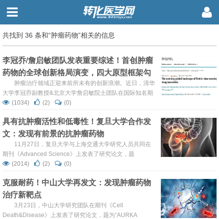
共找到 36 条和“肿瘤药物”相关的信息
李冠乔/詹启敏团队发表重要综述！首创肿瘤
药物的全球创新格局演变，四大原型框架勾
勒未来研发蓝图
肿瘤治疗领域正迎来前所未有的创新浪潮。近日，清华
大学李冠乔副教授&北京大学詹启敏院士团队在国际知名期
刊《Signal Transduction and Targeted Therapy》发表一
(1034)
(2)
(0)
篇重要综述：全球首创肿瘤药物的研发与批准已进入持续加
具有抗肿瘤活性和低毒性！复旦大学合作发
速阶段，其中，2024年更是创下历史纪录，共有12款首创
文：发现有前景的抗肿瘤药物
肿瘤疗法在全球范围内获得批准。文章系统性地提出了一个
分析框架，将首创药物的创新路径归纳为四大原...
11月27日，复旦大学与上海交通大学研究人员共同在
期刊《Advanced Science》上发表了研究论文，题
为“Targeting the NOTCH2/ADAM10/TCF7L2 Axis-
(2014)
(2)
(0)
Mediated Transcriptional Regulation of Wnt Pathway
克服耐药！中山大学再发文：发现肿瘤药物
Suppresses Tumor Growth and Enhances Chemosensiti...
治疗新靶点
3月23日，中山大学研究团队在期刊《Cell
Death&Disease》上发表了研究论文，题为“AURKA