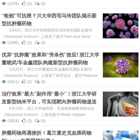
emerges as a vulnerable target for KEAP1-deficient non-
(1976)
(2)
(0)
small cell lung cancer by activation of asparagine
“蚯蚓”可抗癌？川大华西苟马玲团队揭示新
synthesis”。本研究中，研究人员证明了AURKA调节氨基酸
型抗肿瘤药物
合成，...
3月6日，四川大学华西医院苟马玲研究团队在期刊
《Advanced Science》上发表了题为“Non-viral Gene
Therapy for Melanoma Using Lysenin from Eisenia
(2390)
(2)
(0)
Foetida”的研究论文，本文介绍了一种基于胞溶素的肿瘤基
优异“抗肿瘤”效果和“旁杀伤”效应! 浙江大学
因治疗策略。所述调配物由聚合物纳米粒子组成。体外转染
董晓武/车金鑫团队构建新型抗肿瘤药物
后，黑色素瘤细胞可表达胞溶素，导致坏死、自噬和免疫原
性细胞死...
1月25日，浙江大学董晓武/车金鑫研究团队在期刊
《Advanced Science》上发表了研究论文，题为“Rational
Identification of Novel Antibody-Drug Conjugate with High
(4311)
(2)
(0)
Bystander Killing Effect against Heterogeneous
治疗效果“最大”副作用“最小”！浙江大学研
Tumors”。本研究中，本文首次构建了理性旁观者杀戮评
发新型纳米平台，可实现靶向肿瘤药物递送
分...
8月23日，浙江大学杨明英、毛传斌和杨树旭联合在
《Advanced Science》上发表题为“Metal−Organic
Frameworks Nucleated by Silk Fibroin and Modified with
(2924)
(2)
(0)
Tumor-Targeting Peptides for Targeted Multimodal Cancer
肿瘤药物再遇挫折！葛兰素史克血癌药物
Therapy”的研究论文，结果表明，AR-ZS...