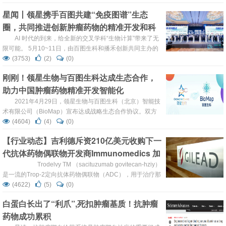
智能驱动肿瘤药物研发及商业化的践行者，领星生物受邀参
星闻丨领星携手百图共建“免疫图谱”生态
与了此次盛会。 本次会议，共吸引500余参会代表，近2万
圈，共同推进创新肿瘤药物的精准开发和科
人在线直播观看，是医药领域前沿科技交流的一次盛会。 7
月17日下午13:30-14...
研转化
AI 时代的到来，给全新的交叉学科“生物计算”带来了无
限可能。 5月10~11日，由百图生科和播禾创新共同主办的
首届中国生物计算大会在苏州隆重召开，会议邀请到了包括
(3753)
(2)
(0)
6位院士在内的50余位专家学者、40余位生物医药企业高管
刚刚！领星生物与百图生科达成生态合作，
到会分享关于生物计算的经验与洞察，1500余名观众在现
助力中国肿瘤药物精准开发智能化
场参加了会议，首日直播线上观看人数超过51.2万。 ...
2021年4月29日，领星生物与百图生科（北京）智能技
术有限公司（BioMap）宣布达成战略生态合作协议。双方
将在肿瘤精准医疗领域，利用各自的资源与优势开展合作，
(4604)
(4)
(0)
在联合数据挖掘的基础上携手推进肿瘤临床药物精准开发智
【行业动态】吉利德斥资210亿美元收购下一
能化。 基于领星生物在其领域强大的专业技术能力及长期的
代抗体药物偶联物开发商Immunomedics 加
数据积累，依托百图生科构建的生物计算引擎，双方将充分
发挥...
速肿瘤药物布局
Trodelvy TM （sacituzumab govitecan-hziy）
是一流的Trop-2定向抗体药物偶联物（ADC），用于治疗那
些至少接受过两种转移性疾病疗法的转移性三阴性乳腺癌
(4622)
(5)
(0)
（mTNBC）患者，该治疗方法于今年4月份获得了FDA的加
白蛋白长出了“利爪”,死扣肿瘤基质！抗肿瘤
速批准。 &ems...
药物成功累积