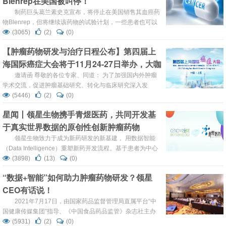
Blenrep在美国被叫停！
制药巨头葛兰素史克宣布，将停止在美国销售其血癌药
物Blenrep，但将继续该药物的试验计划，一些患者也可以
选择报名继续使用该疗法。这是葛兰素史克在肿瘤业务方面
(3065)
(2)
(0)
遭遇的又一次挫折。 肿瘤药物一直是葛兰素史克关注的关键
【肿瘤药物研发与治疗日程公布】第四届上
领域，但该公司本月连续遭遇挫折。此前，FDA已限制其卵
海国际癌症大会将于11月24-27日举办，大咖
巢癌药物Zejula在美国的使用。葛兰素史克表示，已遵守
FDA的要求，将Zejula限制为仅用于治疗肿...
云集，免费注册观看！
邀请函 尊敬的各位专家、同道： 为了加强国内外肿瘤
学术交流，促进肿瘤基础研究、转化与临床研究深入发
展，“第四届上海国际癌症大会暨第三届中德液体活检双边
(5446)
(2)
(0)
论坛&第七届公济肿瘤论坛”将于2022年11月24-27日在中国
星闻丨领星生物携手青煜医药，共同开发基
·上海召开。 本届大会由上海交通大学医学院附属第一人民
于真实世界数据的原创性创新肿瘤药物
医院、上海市抗癌协会、中国老年学和老年医学学会肿瘤基
础及...
领星生物致力于成为新药研发的新基建， 用数据智能
（Data Intelligence）重塑新药开发流程。基于患者为中心
的真实世界深度分子和深度临床数据， 领星一方面与合作伙
(3898)
(13)
(0)
伴一起开发有临床患者数据支持的全新原创性新药项目， 同
“数据+智能”如何助力肿瘤药物研发？领星
时也针对开发中或已上市药物，帮助国内外制药及生物技术
CEO有话说！
公司获得基于多维度真实世界数据洞察，在新适应症拓展、
新生物标记物发现、药物临床策略及药物...
2021年7月17日，由国家药品监督管理局直属平台“中
国健康传媒集团”指导、《中国食品药品监管》杂志社主办
的“首届AI药物研发创新研讨会”在上海圆满落幕。作为数据
(5931)
(2)
(0)