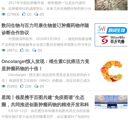
2...
2017年中国抗肿瘤市场，销售额第一位是抗代谢药
物，抗肿瘤单抗药成绩突出，未来几年生物靶向制剂和小分
子靶向制剂仍然是抗肿瘤领域热点。 《2017年中国癌症报
(17563)
(2)
(0)
告》显示： 中国癌症发病率与年龄显著相关，约50岁时是
数问生物与百力司康生物签订肿瘤药物伴随
发病率分水岭，而80岁是癌症高发期。 城市高发癌症前10
诊断合作协议
...
中国德清和杭州，2018年5月28日， -- 领先的创新诊断
产品和医学检验服务企业浙江数问生物技术有限公司与专注
于创新生物药物开发的百力司康生物医药（杭州）有限公司
(4971)
(8)
(0)
宣布签署合作协议。根据协议，数问生物将为百力司康生物
Oncotarget惊人发现：维生素C抗癌活力竟
肿瘤候选药物开发伴随诊断试剂，数问也承诺在其CAP认证
是肿瘤药物的十倍！
的中心实验室为百力司康的药物临床试验提供样本检测服
务，合作条款的细节未予公开...
Oncotarget：维生素C的抗癌作用竟是某些抗癌药的十
倍！ 根据世界卫生组织（WHO）的数据，癌症目前已成为
全球范围内导致人们死亡和疾痛的第二大原因。在2015
(5365)
(18)
(0)
年，全球有将近900万人死于癌症。同时，相关从业人员预
星闻丨领星携手百图共建“免疫图谱”生态
测在未来的20年内，各种癌症的新增病例将累计增长约
圈，共同推进创新肿瘤药物的精准开发和科
70％。美国国家癌症研究所（NCI）估计，几乎40％的美国
男性和女性将在他们生命中的某一时间发...
研转化
5月10~11日，由百图生科和播禾创新共同主办的首届
中国生物计算大会在苏州隆重召开，会议邀请到了包括6位
院士在内的50余位专家学者、40余位生物医药企业高管到
(3753)
(2)
(0)
会分享关于生物计算的经验与洞察