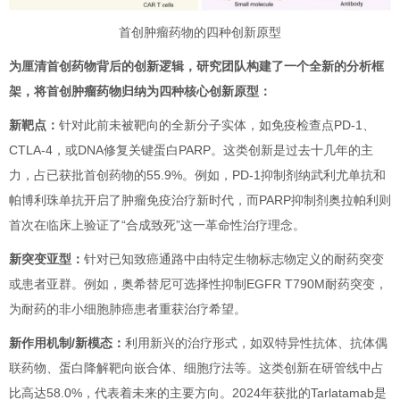
首创肿瘤药物的四种创新原型
为厘清首创药物背后的创新逻辑，研究团队构建了一个全新的分析框
架，将首创肿瘤药物归纳为四种核心创新原型：
新靶点：
针对此前未被靶向的全新分子实体，如免疫检查点PD-1、
CTLA-4，或DNA修复关键蛋白PARP。这类创新是过去十几年的主
力，占已获批首创药物的55.9%。例如，PD-1抑制剂纳武利尤单抗和
帕博利珠单抗开启了肿瘤免疫治疗新时代，而PARP抑制剂奥拉帕利则
首次在临床上验证了“合成致死”这一革命性治疗理念。
新突变亚型：
针对已知致癌通路中由特定生物标志物定义的耐药突变
或患者亚群。例如，奥希替尼可选择性抑制EGFR T790M耐药突变，
为耐药的非小细胞肺癌患者重获治疗希望。
新作用机制/新模态：
利用新兴的治疗形式，如双特异性抗体、抗体偶
联药物、蛋白降解靶向嵌合体、细胞疗法等。这类创新在研管线中占
比高达58.0%，代表着未来的主要方向。2024年获批的Tarlatamab是