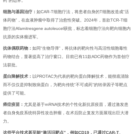
药”的边界。
细胞与基因治疗：
如CAR-T细胞疗法，将患者自身的T细胞改造成“活
体药物”，在血液肿瘤中取得了治愈性突破。2024年，首款TCR-T细
胞疗法Afamitresgene autoleucel获批，标志着细胞疗法向靶向细胞内
抗原的实体瘤进军。
抗体偶联药物：
如同“生物导弹”，将抗体的靶向性与高活性细胞毒性
药物结合，显著提高了治疗窗口。目前已有11款ADC药物作为首创疗
法获批。
蛋白降解技术：
以PROTAC为代表的靶向蛋白降解技术，能彻底清除
而不仅仅是抑制致病蛋白，为靶向传统“不可成药”的转录因子等靶点
提供了可能。
癌症疫苗：
尤其是基于mRNA技术的个性化新抗原疫苗，通过激发患
者自身免疫系统特异性攻击肿瘤，在术后防止复发方面展现出巨大潜
力。
这些平台技术甚至能“激活旧靶点”，例如CD19，已通过CAR-T、