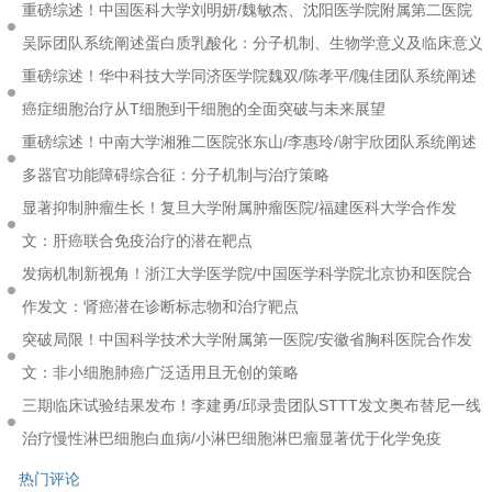
重磅综述！中国医科大学刘明妍/魏敏杰、沈阳医学院附属第二医院
吴际团队系统阐述蛋白质乳酸化：分子机制、生物学意义及临床意义
重磅综述！华中科技大学同济医学院魏双/陈孝平/隗佳团队系统阐述
癌症细胞治疗从T细胞到干细胞的全面突破与未来展望
重磅综述！中南大学湘雅二医院张东山/李惠玲/谢宇欣团队系统阐述
多器官功能障碍综合征：分子机制与治疗策略
显著抑制肿瘤生长！复旦大学附属肿瘤医院/福建医科大学合作发
文：肝癌联合免疫治疗的潜在靶点
发病机制新视角！浙江大学医学院/中国医学科学院北京协和医院合
作发文：肾癌潜在诊断标志物和治疗靶点
突破局限！中国科学技术大学附属第一医院/安徽省胸科医院合作发
文：非小细胞肺癌广泛适用且无创的策略
三期临床试验结果发布！李建勇/邱录贵团队STTT发文奥布替尼一线
治疗慢性淋巴细胞白血病/小淋巴细胞淋巴瘤显著优于化学免疫
热门评论