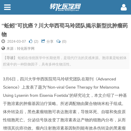
“蚯蚓”可抗癌？川大华西苟马玲团队揭示新型抗肿瘤药
物
2024-03-07
(
2
)
分享
(0)
来源：转化医学网
【导读】
蚯蚓在传统医学中长期使用，是现代疗法的灵感来源。胞溶素是蚯蚓体
腔液中的一种防御因子，具有多种生物活性。
3月6日，四川大学华西医院苟马玲研究团队在期刊《Advanced
Science》上发表了题为“Non-viral Gene Therapy for Melanoma
Using Lysenin from Eisenia Foetida”的研究论文，本文介绍了一种基
于胞溶素的肿瘤基因治疗策略。所述调配物由聚合物纳米粒子组成。
体外转染后，黑色素瘤细胞可表达胞溶素，导致坏死、自噬和免疫原
性细胞死亡。分泌信号肽改变了胞溶素表达产物的细胞内分布，从而
增强其抗癌功效。瘤内注射胞溶素基因制剂能有效杀伤转染的黑素瘤