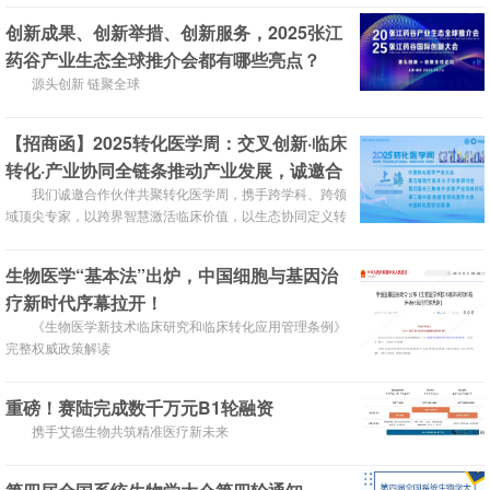
创新成果、创新举措、创新服务，2025张江
药谷产业生态全球推介会都有哪些亮点？
源头创新 链聚全球
【招商函】2025转化医学周：交叉创新·临床
转化·产业协同全链条推动产业发展，诚邀合
作伙伴参与！
我们诚邀合作伙伴共聚转化医学周，携手跨学科、跨领
域顶尖专家，以跨界智慧激活临床价值，以生态协同定义转
化医学新纪元！
生物医学“基本法”出炉，中国细胞与基因治
疗新时代序幕拉开！
《生物医学新技术临床研究和临床转化应用管理条例》
完整权威政策解读
重磅！赛陆完成数千万元B1轮融资
携手艾德生物共筑精准医疗新未来