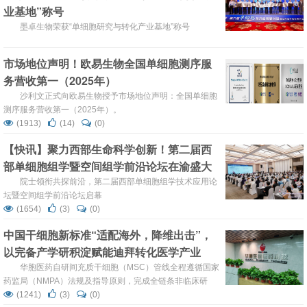
业基地”称号
墨卓生物荣获“单细胞研究与转化产业基地”称号
市场地位声明！欧易生物全国单细胞测序服
务营收第一（2025年）
沙利文正式向欧易生物授予市场地位声明：全国单细胞
测序服务营收第一（2025年）。
(1913)
(14)
(0)
【快讯】聚力西部生命科学创新！第二届西
部单细胞组学暨空间组学前沿论坛在渝盛大
开幕
院士领衔共探前沿，第二届西部单细胞组学技术应用论
坛暨空间组学前沿论坛启幕
(1654)
(3)
(0)
中国干细胞新标准“适配海外，降维出击”，
以完备产学研积淀赋能迪拜转化医学产业
华胞医药自研间充质干细胞（MSC）管线全程遵循国家
药监局（NMPA）法规及指导原则，完成全链条非临床研
究，用国内高标准完整数据“降维适配”迪拜现有法规要求，
(1241)
(3)
(0)