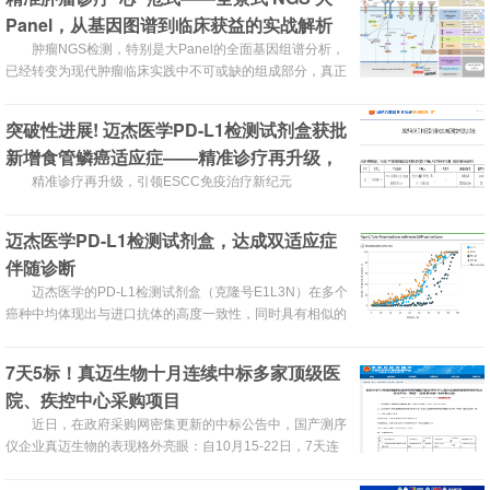
Panel，从基因图谱到临床获益的实战解析
肿瘤NGS检测，特别是大Panel的全面基因组谱分析，
已经转变为现代肿瘤临床实践中不可或缺的组成部分，真正
实现了“一次检测，多重获益”
突破性进展! 迈杰医学PD-L1检测试剂盒获批
新增食管鳞癌适应症——精准诊疗再升级，
引领ESCC免疫治疗新纪元
精准诊疗再升级，引领ESCC免疫治疗新纪元
迈杰医学PD-L1检测试剂盒，达成双适应症
伴随诊断
迈杰医学的PD-L1检测试剂盒（克隆号E1L3N）在多个
癌种中均体现出与进口抗体的高度一致性，同时具有相似的
药效学数据
7天5标！真迈生物十月连续中标多家顶级医
院、疾控中心采购项目
近日，在政府采购网密集更新的中标公告中，国产测序
仪企业真迈生物的表现格外亮眼：自10月15-22日，7天连
续斩获5个重要项目，在竞争激烈的招投标市场中跑出“加速