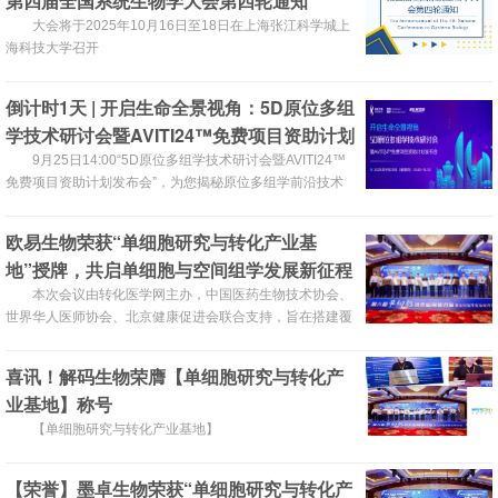
第四届全国系统生物学大会第四轮通知
大会将于2025年10月16日至18日在上海张江科学城上
海科技大学召开
倒计时1天 | 开启生命全景视角：5D原位多组
学技术研讨会暨AVITI24™免费项目资助计划
发布会
9月25日14:00“5D原位多组学技术研讨会暨AVITI24™
免费项目资助计划发布会”，为您揭秘原位多组学前沿技术
——Teton™ CytoProfiling的强大魅力
欧易生物荣获“单细胞研究与转化产业基
地”授牌，共启单细胞与空间组学发展新征程
本次会议由转化医学网主办，中国医药生物技术协会、
世界华人医师协会、北京健康促进会联合支持，旨在搭建覆
盖技术研发、临床验证到产业应用的全链条对话平台。
喜讯！解码生物荣膺【单细胞研究与转化产
业基地】称号​
【单细胞研究与转化产业基地】
【荣誉】墨卓生物荣获“单细胞研究与转化产