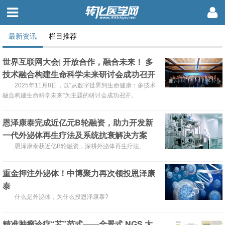
最新资讯
栏目推荐
世界互联网大会| 开放合作，融合未来！ 多
技术融合构建生命科学未来研讨会成功召开
2025年11月8日，以“从数字世界到生命健康：多技术
融合构建生命科学未来”为主题的研讨会成功召开。
恩泽康泰完成近亿元B轮融资，助力开发新
一代外泌体再生疗法及系统抗衰解决方案
恩泽康泰获近亿B轮融资，深耕外泌体再生疗法。
重金押注外泌体！中博聚力再次领投恩泽康
泰
什么是外泌体，为什么投恩泽康泰?
精准肿瘤诊疗“芯”范式——全景式 NGS 大