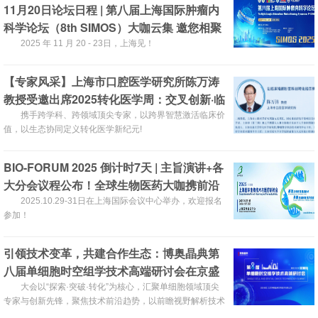
度”。
11月20日论坛日程 | 第八届上海国际肿瘤内
科学论坛（8th SIMOS）大咖云集 邀您相聚
2025 年 11 月 20 - 23日，上海见！
【专家风采】上海市口腔医学研究所陈万涛
教授受邀出席2025转化医学周：交叉创新·临
床转化·产业协同全链条推动产业发展！
携手跨学科、跨领域顶尖专家，以跨界智慧激活临床价
值，以生态协同定义转化医学新纪元!
BIO-FORUM 2025 倒计时7天 | 主旨演讲+各
大分会议程公布！全球生物医药大咖携前沿
热点齐聚！
2025.10.29-31日在上海国际会议中心举办，欢迎报名
参加！
引领技术变革，共建合作生态：博奥晶典第
八届单细胞时空组学技术高端研讨会在京盛
大召开！
大会以“探索·突破·转化”为核心，汇聚单细胞领域顶尖
专家与创新先锋，聚焦技术前沿趋势，以前瞻视野解析技术
脉络，共促科研成果转化落地。