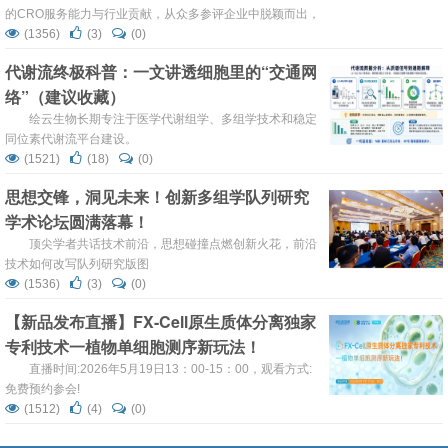
的CRO服务能力与行业贡献，从众多参评企业中脱颖而出，
荣获“CGT领域最佳CRO合作伙伴”奖项。
(1356)
(3)
(0)
代谢流终极科普：一文讲透细胞里的“交通网
络”（建议收藏）
绘云生物长期专注于医学代谢组学、多组学技术和稳定
同位素代谢流平台建设。
(1521)
(18)
(0)
思想交锋，洞见未来！创新多组学队列研究
学术论坛圆满落幕！
顶尖学者共话技术前沿，思想碰撞点燃创新火花，前沿
技术如何改写队列研究版图
(1536)
(3)
(0)
【新品发布直播】FX-Cell原生质体分离独家
专利技术一植物单细胞测序新玩法！
直播时间:2026年5月19日13：00-15：00，观看方式:
免费预约参会!
(1512)
(4)
(0)