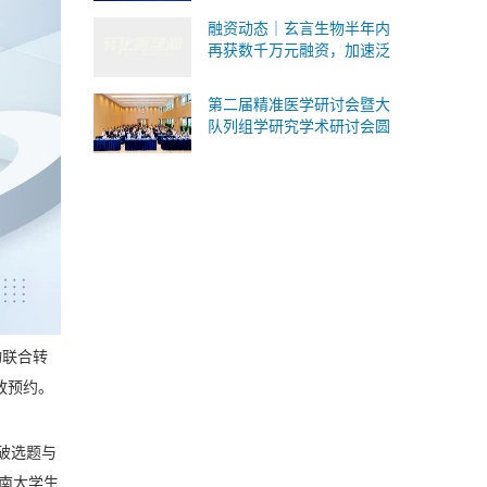
式承接Ⅰ/Ⅱ/Ⅲ 类IVD委托研
融资动态｜玄言生物半年内
发与生产
再获数千万元融资，加速泛
癌病理AI基础模型研发与临
床转化
第二届精准医学研讨会暨大
队列组学研究学术研讨会圆
满落幕！SomaScan 4K蛋白
质组重磅国内首发！
物联合转
放预约。
破选题与
南大学生