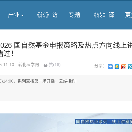
产业
《转》访
专题
《转》译
更
026 国自然基金申报策略及热点方向线上
错过！
5-11-10
转化医学网
赞(
16
)
分享：
周三)14:00，系列直播第一场开播，云端相约!