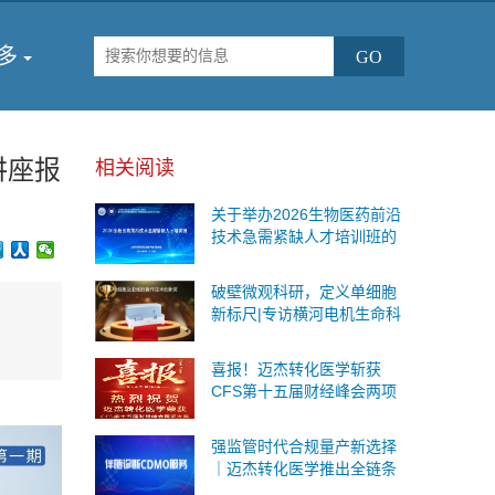
多
讲座报
相关阅读
关于举办2026生物医药前沿
技术急需紧缺人才培训班的
通知
破壁微观科研，定义单细胞
新标尺|专访横河电机生命科
学与创新事业本部战略事业
部商务运营总监王海鉴
喜报！迈杰转化医学斩获
CFS第十五届财经峰会两项
重磅荣誉
强监管时代合规量产新选择
｜迈杰转化医学推出全链条
伴随诊断CDMO服务，一站