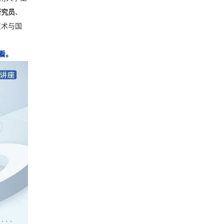
研究员
、
技术与国
看。