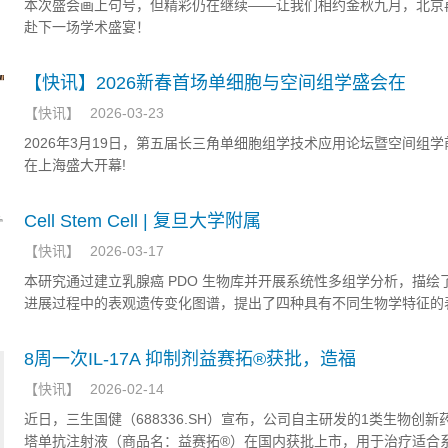
本次盛会画上句号，但精彩仍在继续——让我们相约金秋九月，北京
赴下一场学术盛宴！
【快讯】2026新春首场单细胞与空间组学盛会在
【
快讯
】
2026-03-23
2026年3月19日，第五届长三角单细胞组学技术应用论坛暨空间组
在上海盛大开幕!
Cell Stem Cell | 复旦大学附属
【
快讯
】
2026-03-17
本研究通过建立乳腺癌 PDO 生物库并开展系统性多组学分析，描绘
进展过程中的表观遗传变化图谱，提出了四种具有不同生物学特征的
状态。
8周一次IL-17A 抑制剂益赛拓®获批，造福
【
快讯
】
2026-02-14
近日，三生国健（688336.SH）宣布，公司自主研发的1类生物创新
塔单抗注射液（商品名：益赛拓®）在国内获批上市，用于治疗适合