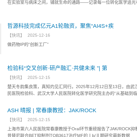
在实验室与病床之间，铺就生命的通路——记录每一位转化医学追光者
哲源科技完成亿元A1轮融资，聚焦“AI4S+疾
【
快讯
】
2025-12-16
做药物IP的“创新工厂”
检验科“交叉创新·研产融汇·共健未来 ”| 第
【
快讯
】
2025-12-15
楚天冬韵集良策，真知灼见汇同行。2025年12月12日至13日，由武
民医院检验科、武汉大学人民医院转化医学研究院主办的“从基础到
第三届转化医学与精准医疗新进展研修班”，在武汉胜利召开。
ASH 晴报 | 常春康教授：JAK/ROCK
【
快讯
】
2025-12-15
上海市第六人民医院常春康教授于Oral环节重磅报告了JAK/ROCK
昔替尼联合BET抑制剂TQB3617治疗MF的Ⅰb/Ⅱ期研究最新数据