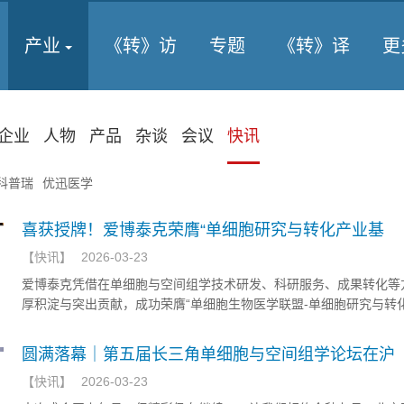
产业
《转》访
专题
《转》译
更
企业
人物
产品
杂谈
会议
快讯
科普瑞
优迅医学
喜获授牌！爱博泰克荣膺“单细胞研究与转化产业基
【
快讯
】
2026-03-23
爱博泰克凭借在单细胞与空间组学技术研发、科研服务、成果转化等
厚积淀与突出贡献，成功荣膺“单细胞生物医学联盟-单细胞研究与转
地”荣誉称号
圆满落幕｜第五届长三角单细胞与空间组学论坛在沪
【
快讯
】
2026-03-23