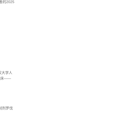
的2025
汉大学人
临床——
抑制剂罗伐