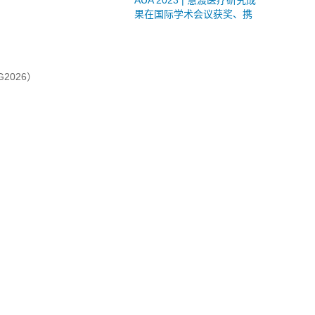
AUA 2023 | 慧渡医疗研究成
果在国际学术会议获奖、携
手美国Moffitt发布2项膀胱癌
的液体活检最新研究进展
G2026）