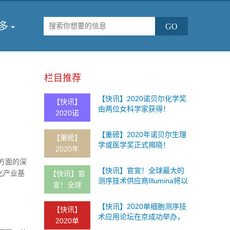
多
栏目推荐
【快讯】2020诺贝尔化学奖
【快讯】
由两位女科学家获得！
2020诺
【重磅】2020年诺贝尔生理
【重磅】
学或医学奖正式揭晓！
2020年
方面的深
【快讯】官宣！全球最大的
化产业基
【快讯】官
测序技术供应商Illumina将以
宣！全球
80亿美元收购Grail，加快癌
症早筛开发
【快讯】2020单细胞测序技
【快讯】
术应用论坛在京成功举办，
2020单
多位重磅级嘉宾做主题报