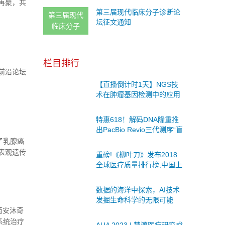
再聚，共
告！
第三届现代临床分子诊断论
第三届现代
坛征文通知
临床分子
栏目排行
学前沿论坛
【直播倒计时1天】NGS技
术在肿瘤基因检测中的应用
与进展
特惠618！解码DNA隆重推
出PacBio Revio三代测序“盲
定优惠”活动！
了乳腺癌
表观遗传
重磅!《柳叶刀》发布2018
全球医疗质量排行榜,中国上
升4分排名上升13位!(附
2017年中国表现,日本表现)
数据的海洋中探索，AI技术
发掘生命科学的无限可能
药安沐奇
系统治疗