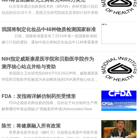
物用于晚期黑色素瘤加速审评资格。
白宫宣布通过创新新技术的（BRAIN）的研究眼计划启
动后的仅仅18个月，美国卫生研究院就在其资助计划中资助
了第一批资金-4600万美元。
我国将制定化妆品中48种物质检测国家标准
日前，国家标准委发布了2014年第一批国家标准制
修订计划的通知，通知中提出将制定化妆品中11种青霉素类
抗生素、15种喹诺酮类抗生素、5种重金属、7种性激素，
以及黄芪甲苷、芍药苷、连翘苷和连翘酯苷A等48种物质的
NIH指定威斯康星医学院和贝勒医学院作为
测定方法。 以上物质测定采用的仪器主要为高效液相色
测序核心站点并给与资助
谱法、高效液...
美国国立卫生研究院(NIH)于9月29日声明，威斯康星医
学院和贝勒医学院被选为未诊断疾病的DNA测序核心站点，
并且NIH将在未来四年内为这些测序中心资助至少250万美
元。此外，NIH设立了6项中心基金以研究那些目前已鉴定
FDA：发指南详解仿制药拒受情形
的在患者特异条件下发挥作用的基因的功能。
FDA近期发布两份新的指南，目的在于向仿制药生产商
解释哪些申请会因缺少“简略新药申请(Abbreviated New
Drug Application，ANDA)”被FDA“拒而不纳”。
陈竺：将健康融入所有政策
世界著名医学杂志《柳叶刀》日前联合美国中华医学基