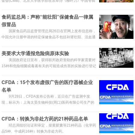
金会(CMB)、北京大学医学部在京举办《柳叶刀》中国专辑
发布会暨CMB百年庆典。全国人大常委会副委员长、中华医
学会会长陈竺在会上发表了题为“将健康融入所有政策，以
食药监总局：声称“能壮阳”保健食品一律属
健康梦助力中国梦”的主旨演讲。
假冒品
国家食品药品监督管理总局26日在官网上发布信息称，
中国允许注册申请的特定保健食品不包括补肾壮阳、活血通
络等功能，声称“能壮阳”的保健食品一律属于假冒保健食
品，请消费者不要购买。
美要求大学通报危险病原体实验
美国政府近日宣布，获得联邦政府资助的科学家需要对
15种和危险细菌或毒素有关的可能造成伤害的实验进行登记
以降低风险。
CFDA：15个发布虚假广告的医疗器械企业
名单
9月28日，CFDA发布公告称，近日在广告监测中发
现，标示为：上海太昊生物科技(周口)医药有限公司生产的
白马寺痛消贴、痛消贴（具体名单附后）等15个医疗器械产
品发布虚假违法广告，情节严重。
CFDA：转换为非处方药的21种药品名单
经总局组织论证和审定，柴黄胶囊等21种药品（化学药
品5种、中成药16种）转换为非处方药。