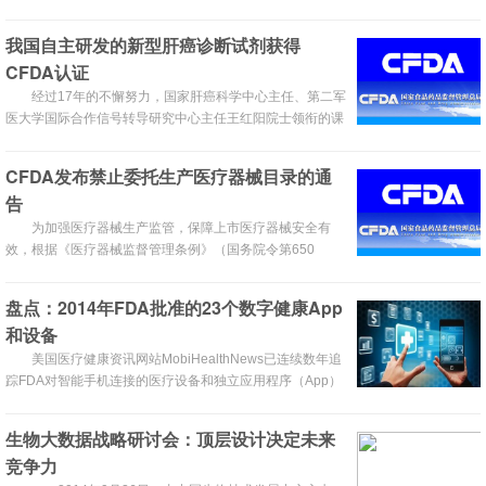
我国自主研发的新型肝癌诊断试剂获得
CFDA认证
经过17年的不懈努力，国家肝癌科学中心主任、第二军
医大学国际合作信号转导研究中心主任王红阳院士领衔的课
题组，成功研发出具有自主知识产权的新型肝癌诊断试剂
Glypican-3（简称GPC3）。近日，该课题组与福州迈新生
CFDA发布禁止委托生产医疗器械目录的通
物技术开发有限公司联合申报的GPC3检测试剂盒，获得国
告
家食品药品监督管理总局颁发的三类医疗器械注册证，将正
式临床推广应用。
为加强医疗器械生产监管，保障上市医疗器械安全有
效，根据《医疗器械监督管理条例》（国务院令第650
号），按照生产工艺和生产过程控制较为复杂、用于支持维
持生命、应用于人体重要部位、使用中发现较多可疑不良事
盘点：2014年FDA批准的23个数字健康App
件的筛选原则，国家食品药品监督管理总局选取部分植入性
和设备
医疗器械，组织制定了《禁止委托生产医疗器械目录》，现
予发布。
美国医疗健康资讯网站MobiHealthNews已连续数年追
踪FDA对智能手机连接的医疗设备和独立应用程序（App）
的审批情况。2014年度，迄今为止，FDA已批准了23个与
数字健康相关的App和设备。
生物大数据战略研讨会：顶层设计决定未来
竞争力