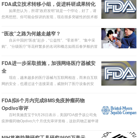
FDA成立技术转移小组，促进科研成果转化
如果您认为，所谓“政府发明”就是一个悖论，好了，请
您再想想。你可能会惊讶的发现，现在很多突破性的技术都
是政府研究人员-包括在FDA工作的人员-创造发明的。
“医改”之路为何越走越窄？
自从中国的“医改”起步，“公益性”、“零差率”、“集中采
购”、“分级医疗”等花样繁多的名词和概念如雨后春笋般的冒
出来，令人目不暇接。这些“医改”措施真的像制度设计者想
象的那样美妙吗？
FDA进一步采取措施，加强网络医疗器械安
全
现在，越来越多的医疗器械与互联网相连，而来自互联
网的安全，也通过这个连接渠道，威胁到了医疗设备的安
全。
FDA拟6个月内完成BMS免疫肿瘤药物
Opdivo审评
百时美施贵宝于9月26日表示，美国FDA授予该公司免
疫肿瘤药物Opdivo六个月优先审评资格，这款药物正被申请
用于之前治疗过的黑色素瘤。FDA的决定到2015年3月30日
到期。百时美施贵宝表示，欧洲药品监管机构还授予这款药
NIH将资助脑研究工具研究4600万美元