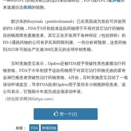
一种叫PD-L1的相关靶点的蛋白来防御癌症，PD-1或PD-L1被
肿瘤
用
来逃避抗击
疾病
的细胞。
默沙东的Keytruda（pembrolizumab）已在美国成为首款可供使用
的PD-1药物，FDA于9月初批准这款药物用于不再对其它治疗药物响
应的晚期黑色素瘤患者。其它正在开发用于各种癌症（包括肺癌）的
PD-1通路药物的公司有罗氏和阿斯利康。一些分析师预测，这类药物
到2025年可能会产生逾300亿美元的全球年销售额。
百时美施贵宝表示，Opdivo还被FDA授予突破性黑色素瘤治疗药
物资格。FDA于今年初授予这款药物用于对其它治疗药物无效的霍奇
金淋巴瘤患者突破性治疗药物资格。4月份，百时美施贵宝启动了一项
滚动申请提交，寻求FDA批准Opdivo用于某些非小细胞肺癌患者。该
公司表示，它预期今年底完成这项滚动申请。
（转化医学网360zhyx.com）
赞一个(
2
)
标签：
FDA
肿瘤药物