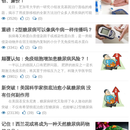
创、廉价！
脂肪组织 棕色...
近日，芝加哥大学的一研究小组攻克基因治疗面临的难
题，揭示了用皮肤移植的全新方法治疗众多人类疾病的可能
性。 该研究对应的文章发表于最新上线的Cell Stem Cell杂
(3526)
(2)
(0)
志，文章题为“Engineered epidermal progenitor cells can
重磅！2型糖尿病可以像疯牛病一样传播吗？
correct diet-induced obesity and diabetes”，描述了一种新
的基因治疗形式，通过皮肤移植疗...
朊病毒又称蛋白质侵染因子或感染性蛋白质，是一类能
侵染动物并在宿主细胞内复制的小分子无免疫性疏水蛋白
质，最典型的朊病毒疾病为疯牛病。近日，一项新研究表
(3341)
(2)
(0)
明，与糖尿病有关的蛋白质与朊病毒有相似之处。研究人员
颠覆认知：免疫细胞增加患糖尿病风险？！
只需向健康小鼠体内注射这种蛋白质，糖尿病即可从患病小
鼠转移到健康小鼠。 凯斯西储大学（Case Western
一半以上的德国人口有肥胖问题。 肥胖的效应之一是长
Reserve University）的朊病毒生物学家Witold Surewic...
期激活免疫系统，将其置于持续压力之下。科隆大学医学院
的研究人员发现了在肥胖小鼠和人类中参与糖尿病发展的免
(3901)
(2)
(0)
疫细胞亚群。如果这种免疫细胞亚群在人体中被特异性地消
新突破！美国科学家彻底治愈小鼠糖尿病 没
耗，那么肥胖人群的糖尿病发展风险可能会降低。 德国肥胖
有任何副作用
人口数量的增多导致了更多的糖尿病和中风患者。 此外，癌
症发病率也在增加，这都归因于肥胖长期激活免疫系统。
在美国圣安东尼奥，糖尿病研究又取得了令人激动的新
科隆...
突破：不仅有希望彻底治愈1型糖尿病，也能够让2型糖尿病
患者停止胰岛素注射。 这项突破由德克萨斯大学健康科学中
(23136)
(39)
(0)
心（先在称为UTHealthSanAntonio）实现-他们的研究能够
记住！西兰花或将成为一种天然糖尿病药物
让更多类型的胰岛细胞生产胰岛素，从而解决糖尿病人胰岛