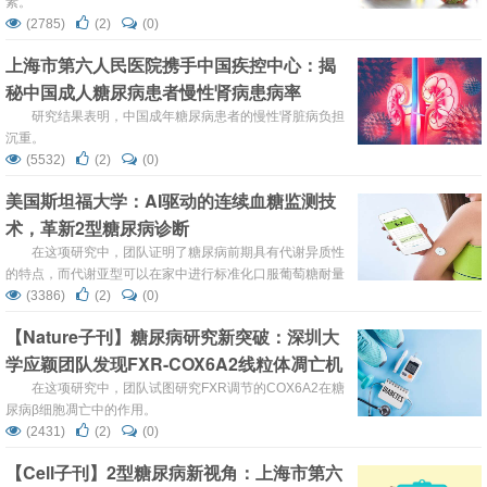
素。
(2785)
(2)
(0)
上海市第六人民医院携手中国疾控中心：揭
秘中国成人糖尿病患者慢性肾病患病率
研究结果表明，中国成年糖尿病患者的慢性肾脏病负担
沉重。
(5532)
(2)
(0)
美国斯坦福大学：AI驱动的连续血糖监测技
术，革新2型糖尿病诊断
在这项研究中，团队证明了糖尿病前期具有代谢异质性
的特点，而代谢亚型可以在家中进行标准化口服葡萄糖耐量
试验（OGTT）时，通过连续葡萄糖监测仪（CGM）测量的
(3386)
(2)
(0)
曲线形状来预测。
【Nature子刊】糖尿病研究新突破：深圳大
学应颖团队发现FXR-COX6A2线粒体凋亡机
制
在这项研究中，团队试图研究FXR调节的COX6A2在糖
尿病β细胞凋亡中的作用。
(2431)
(2)
(0)
【Cell子刊】2型糖尿病新视角：上海市第六