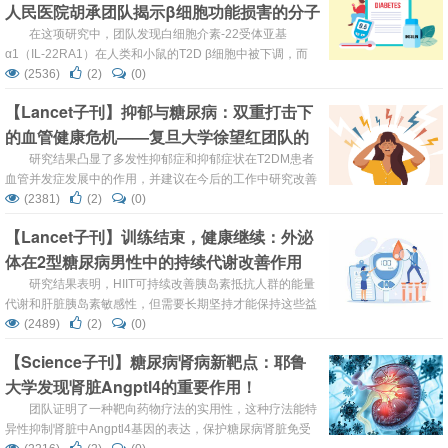
人民医院胡承团队揭示β细胞功能损害的分子
机制
在这项研究中，团队发现白细胞介素-22受体亚基
α1（IL-22RA1）在人类和小鼠的T2D β细胞中被下调，而
IL-22RA1是IL-22的共受体。
(2536)
(2)
(0)
【Lancet子刊】抑郁与糖尿病：双重打击下
的血管健康危机——复旦大学徐望红团队的
最新发现
研究结果凸显了多发性抑郁症和抑郁症状在T2DM患者
血管并发症发展中的作用，并建议在今后的工作中研究改善
心理健康对T2DM患者血管预后的影响。
(2381)
(2)
(0)
【Lancet子刊】训练结束，健康继续：外泌
体在2型糖尿病男性中的持续代谢改善作用
研究结果表明，HIIT可持续改善胰岛素抵抗人群的能量
代谢和肝脏胰岛素敏感性，但需要长期坚持才能保持这些益
处。
(2489)
(2)
(0)
【Science子刊】糖尿病肾病新靶点：耶鲁
大学发现肾脏Angptl4的重要作用！
团队证明了一种靶向药物疗法的实用性，这种疗法能特
异性抑制肾脏中Angptl4基因的表达，保护糖尿病肾脏免受