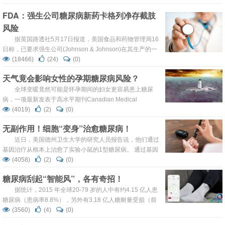
低血糖、血糖失控等。因此，需突破传统血糖控制思路，研
FDA：强生公司糖尿病新药卡格列净存截肢
发不打胰岛素、不吃降糖药的新产品来治疗糖尿病。5月16
风险
日，一项“以糖治糖”的新成果在顶级化学期刊《美国化学会
志》上发表，同济大学高分子材料系研究生萧雨芬和孙辉为
据英国路透社5月17日报道，美国食品和药物管理局16
论文第一作者，...
日称，已要求强生公司(Johnson & Johnson)在其生产的一
款治疗糖尿病得药物卡格列净(Invokana)上明确标注患者使
(18466)
(24)
(0)
用后存在腿脚被截肢的风险。 美国食品和药物管理局发布公
天气竟会影响女性的孕期糖尿病风险？
告称，两项临床试验的最终结果显示，用卡格列净治疗的2
型糖尿病患者腿部和脚部截肢的概率是使用安慰剂治疗方法
全球变暖竟然可能是怀孕期间的妇女更容易患上糖尿
的两倍。 据报道，一项临床试...
病，一项最新发表于高水平期刊Canadian Medical
Association Journal的文章表明，季节性高温与所谓妊娠糖
(4019)
(2)
(0)
尿病风险增加存在显著相关。 研究人员发现，加拿大妇女在
无副作用！细胞“变身”治愈糖尿病！
怀孕期间暴露于更高平均室外温度的时间相对更长，更有可
能被诊断患有妊娠糖尿病。 文章的作者，加拿...
近日，美国德州卫生大学的研究人员报告说，他们通过
基因治疗从根本上治愈了实验小鼠的1型糖尿病。 通过基因
疗法，研究人员使小鼠胰脏中胰岛素分泌细胞得到了一定水
(4058)
(2)
(0)
平的扩展，代表着1型糖尿病在一定程度上得到缓解，同
糖尿病刮起“智能风”，各有奇招！
时，这一改变也可能会在一定程度上导致2型糖尿病患者的
胰岛素依赖。 正常情况下，人类胰岛β细胞会大量合成胰岛
据统计，2015 年全球20-79 岁的人中有约4.15 亿人患
素，降低人们的血糖浓度。在1型糖尿病中，免疫系统破坏
糖尿病（患病率8.8%），另外有3.18 亿人糖耐量受损（前
β...
期患病率6.7%）。中国是全球糖尿病患者第一大国，2015
(3560)
(4)
(0)
年病患人数高达1.096 亿人，130 万人死于糖尿病及其并发