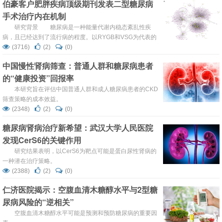
伯豪客户肥胖疾病顶级期刊发表二型糖尿病
症。同时据IDF 预测，如果不加干预，2040 年全球糖尿病
手术治疗内在机制
患者将达6.42 亿，糖尿病前期人群4.81 亿，我国患者数量
将上升至1.54 亿。 1...
研究背景 糖尿病是一种能量代谢内稳态紊乱性疾
病，且已经达到了流行病的程度。以RYGB和VSG为代表的
减肥手术是目前治疗二型糖尿病的有效手段，但其机制尚未
(3716)
(2)
(0)
明确。肠道尤其是十二指肠作为消化、吸收、内分泌器官在
中国慢性肾病筛查：普通人群和糖尿病患者
减重手术中发挥了重要作用。本研究通过DJB术式治疗高脂
的“健康投资”回报率
饮食诱导的二型糖尿病小鼠，研究十二指肠中lncRNAs的潜
在功能。 研...
本研究旨在评估中国普通人群和成人糖尿病患者的CKD
筛查策略的成本效益。
(2348)
(2)
(0)
糖尿病肾病治疗新希望：武汉大学人民医院
发现CerS6的关键作用
研究结果表明，以CerS6为靶点可能是蛋白尿性肾病的
一种潜在治疗策略。
(2388)
(2)
(0)
仁济医院揭示：空腹血清木糖醇水平与2型糖
尿病风险的“逆相关”
空腹血清木糖醇水平可能是预测和预防糖尿病的重要因