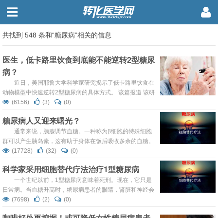
共找到 548 条和“糖尿病”相关的信息
医生，低卡路里饮食到底能不能逆转2型糖尿
病？
近日，美国耶鲁大学科学家研究揭示了低卡路里饮食在
动物模型中快速逆转2型糖尿病的具体方式。 该篇报道 该研
究对应文章发表在最新上线的Cell Metabolism杂志，名为
(6156)
(3)
(0)
Mechanisms by which a Very-Low-Calorie Diet Reverses
糖尿病人又迎来曙光？
Hyperglycemia in a Rat Model of T...
通常来说，胰腺调节血糖。一种称为β细胞的特殊细胞
群可以产生胰岛素，这有助于身体在饭后吸收多余的血糖。
但在1型糖尿病中，免疫系统杀死这些细胞。患者自己注射
(17728)
(32)
(0)
胰岛素，并检查他们在饭前后的血糖水平，这是一个繁琐的
科学家采用细胞替代疗法治疗1型糖尿病
任务。虽然最近主要的胰岛素制造商，包括赛诺菲，诺和诺
德，以及礼来可以提供缓慢而快速的胰岛素来帮助患者全天
一个世纪以前，1型糖尿病意味着死刑。现在，它只是
控制血糖。但是在2016年，FDA批准了第一个“人造胰腺...
日常病。当血糖升高时，糖尿病患者的眼睛，肾脏和神经会
受损。当血糖太低时，心脏和大脑等重要器官也会罢工，导
(7698)
(2)
(0)
致头晕，甚至昏迷。 通常来说，胰腺调节血糖。一种称为β
咖啡好处再挖掘！或可降低女性糖尿病患者