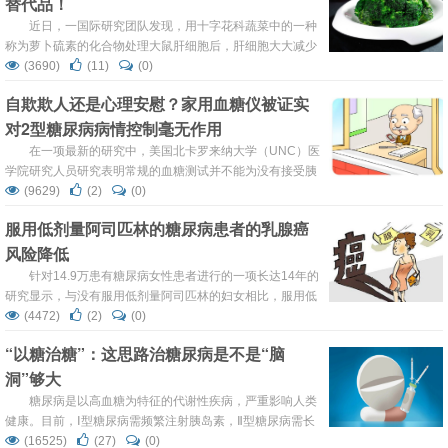
替代品！
素不足的情况。 UTHealthSanAntonio研究人员有一个在三
年内完成人体临床试验的...
近日，一国际研究团队发现，用十字花科蔬菜中的一种
称为萝卜硫素的化合物处理大鼠肝细胞后，肝细胞大大减少
葡萄糖的产生。 该文章发表在《Science Translational
(3690)
(11)
(0)
Medicine》杂志上，在该文章中，研究人员概述了他们分离
自欺欺人还是心理安慰？家用血糖仪被证实
化合物的方法，以及他们用化合物对鼠肝细胞和人类患者测
对2型糖尿病病情控制毫无作用
试的结果。 由于与肥胖症密切有关，在过去几年中已经有很
多关于2型糖尿病的新闻。事实上...
在一项最新的研究中，美国北卡罗来纳大学（UNC）医
学院研究人员研究表明常规的血糖测试并不能为没有接受胰
岛素治疗的2型糖尿病患者提供有效的健康参考，常规的家
(9629)
(2)
(0)
用血糖检测仪并不能提高2型糖尿病患者的血糖控制或生活
服用低剂量阿司匹林的糖尿病患者的乳腺癌
质量水平。 该研究对应文章发表于最新上线的JAMA
风险降低
Internal Medicine杂志，文章详细介绍了该课题组所实...
针对14.9万患有糖尿病女性患者进行的一项长达14年的
研究显示，与没有服用低剂量阿司匹林的妇女相比，服用低
剂量阿司匹林的妇女的乳腺癌风险降低了18％。研究结果发
(4472)
(2)
(0)
表在《Journal of Women's Health》杂志上。 文章题
“以糖治糖”：这思路治糖尿病是不是“脑
为"Low-Dose Aspirin Reduces Breast Cancer Risk in
洞”够大
Women with Diabetes: A Nationwi...
糖尿病是以高血糖为特征的代谢性疾病，严重影响人类
健康。目前，Ⅰ型糖尿病需频繁注射胰岛素，Ⅱ型糖尿病需长
期服用降糖药，但这些治疗过程也可能会导致胰岛素抵抗、
(16525)
(27)
(0)