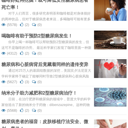
细胞的特殊细胞群可以产生胰岛素，这有助于身体在饭后吸
死亡率！
收多余的血糖。但在1型糖尿病中，免疫系统杀死这些细
胞。患者自己注射胰岛素，并检查他们在饭前后...
对于人们而言，很多研究表明茶和咖啡都是对身体很好
的两种饮品，但对于糖尿病患者来说，多喝咖啡可能有更多
的益处。最近的研究表明：对于糖尿病患者而言，每天一杯
(5578)
(2)
(0)
咖啡会将死亡风险降低50％以上。 由葡萄牙波尔图大学的
喝咖啡有助于预防2型糖尿病发生！
JoãoSérgioNeves博士和Davide Carvalho教授共同领导的
这项研究调查了在糖尿病患者中消费不同量的咖啡因和死亡
你早上喝一杯咖啡可以帮助预防2型糖尿病的发生，但
率风险之间的联系。 ...
这可不是咖啡的功劳。 最近科学家们发现了咖啡里面一种新
的生物活性化合物：cafestol，这种活性物质可以促进小鼠
(4312)
(2)
(0)
的胰岛素的分泌，降低其空腹血糖水平并且改善胰岛素敏感
糖尿病和心脏病背后竟藏着同样的遗传变异
性。 这项研究由丹麦奥胡斯大学医院内分泌与内科部的
Fredrik Brustad Mellbye和其同事在最近的“自然产品杂
通过对25万人的基因组数据的深挖，美国宾夕法尼亚大
志”上发表。 ...
学科学家终于确定了能够同时导致2型糖尿病和心脏病风险
上升的重要基因变异。研究人员同时认为可以开发针对于这
(5627)
(3)
(0)
种特殊变异的药物同时帮助糖尿病和心脏病的预防与治疗。
纳米分子助力减肥和2型糖尿病治疗！
该研究对应的文章则发表于最新上线的Nature Genetics杂
志。 根据相关研究，大约95％的糖尿病患者患有2型糖尿
日前，在治疗肥胖和糖尿病的领域中，普渡大学的科学
病，虽然2型糖尿病患者的身体能够产生足够的胰...
家创造出了新的纳米分子药物：dibenzazepine。这种药物
可以抑制脂肪细胞内的Notch信号，从而增加解偶联蛋白
(5568)
(2)
(0)
1(Ucp1 1)的表达——这是一种促进脂肪燃烧的蛋白质，可
糖尿病患者的福音：皮肤移植疗法安全、微
以将白色脂肪组织转变为更容易为机体供能的褐色脂肪组
织。 普渡大学团队：助理教授王蒙 01白色脂肪组织&褐色